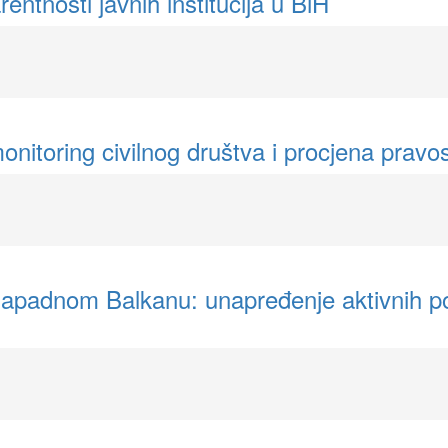
rentnosti javnih institucija u BiH
 monitoring civilnog društva i procjena pra
apadnom Balkanu: unapređenje aktivnih poli