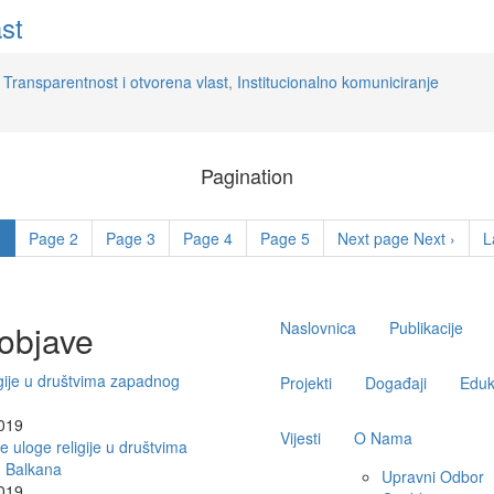
ast
,
Transparentnost i otvorena vlast
,
Institucionalno komuniciranje
Pagination
1
Page
2
Page
3
Page
4
Page
5
Next page
Next ›
L
Main
objave
Naslovnica
Publikacije
navigation
igije u društvima zapadnog
Projekti
Događaji
Eduk
2019
Vijesti
O Nama
je uloge religije u društvima
 Balkana
Upravni Odbor
2019