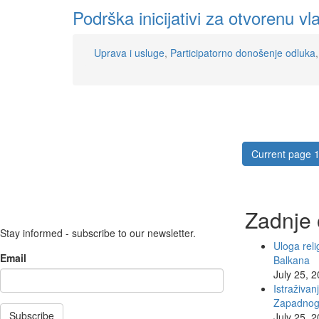
Podrška inicijativi za otvorenu vl
Uprava i usluge
,
Participatorno donošenje odluka
Current page
Zadnje 
Stay informed - subscribe to our newsletter.
Uloga rel
Email
Balkana
July 25, 
Istraživan
Zapadnog
Subscribe
July 25, 