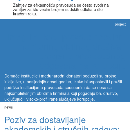
Zahtjev za efikasnošću pravosuđa se često svodi na
zahtjev za što većim brojem sudskih odluka u što
kraćem roku.
project
Integritet kroz pravdu: neovisni
monitoring civilnog društva i
procjena pravosudnog
odgovora na korupciju
Domaće institucije i međunarodni donatori poduzeli su brojne
inicijative, u posljednjih deset godina, kako bi uspostavili i pružili
podršku institucijama pravosuđa sposobnim da se nose sa
najkompleksnijim oblicima kriminala koji pogađaju bh. društvo,
uključujući i visoko-profilirane slučajeve korupcije.
news
Poziv za dostavljanje
akademskih i stručnih radova: