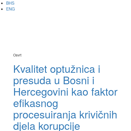
Skip
BHS
to
ENG
main
content
Analitika
Meni
Osvrt
Kvalitet optužnica i
presuda u Bosni i
Hercegovini kao faktor
efikasnog
procesuiranja krivičnih
djela korupcije