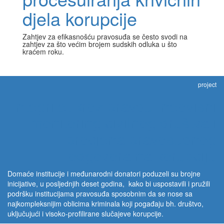
djela korupcije
Zahtjev za efikasnošću pravosuđa se često svodi na
zahtjev za što većim brojem sudskih odluka u što
kraćem roku.
project
Integritet kroz pravdu: neovisni
monitoring civilnog društva i
procjena pravosudnog
odgovora na korupciju
Domaće institucije i međunarodni donatori poduzeli su brojne
inicijative, u posljednjih deset godina, kako bi uspostavili i pružili
podršku institucijama pravosuđa sposobnim da se nose sa
najkompleksnijim oblicima kriminala koji pogađaju bh. društvo,
uključujući i visoko-profilirane slučajeve korupcije.