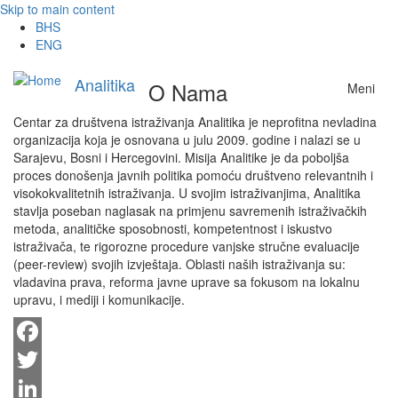
Skip to main content
BHS
ENG
Analitika
O Nama
Meni
Centar za društvena istraživanja Analitika je neprofitna nevladina
organizacija koja je osnovana u julu 2009. godine i nalazi se u
Sarajevu, Bosni i Hercegovini. Misija Analitike je da poboljša
proces donošenja javnih politika pomoću društveno relevantnih i
visokokvalitetnih istraživanja. U svojim istraživanjima, Analitika
stavlja poseban naglasak na primjenu savremenih istraživačkih
metoda, analitičke sposobnosti, kompetentnost i iskustvo
istraživača, te rigorozne procedure vanjske stručne evaluacije
(peer-review) svojih izvještaja. Oblasti naših istraživanja su:
vladavina prava, reforma javne uprave sa fokusom na lokalnu
upravu, i mediji i komunikacije.
Facebook
Twitter