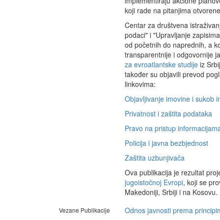
implementiraju akcione planove, 
koji rade na pitanjima otvorene 
Centar za društvena istraživanj
podaci" i "Upravljanje zapisim
od početnih do naprednih, a ko
transparentnije i odgovornije 
za evroatlantske studije
iz Srbi
također su objavili prevod pogl
linkovima:
Objavljivanje imovine i sukob i
Privatnost i zaštita podataka
Pravo na pristup informacijam
Policija i javna bezbjednost
Zaštita uzbunjivača
Ova publikacija je rezultat pro
jugoistočnoj Evropi
, koji se pr
Makedoniji, Srbiji i na Kosovu.
Odnos javnosti prema principi
Vezane Publikacije