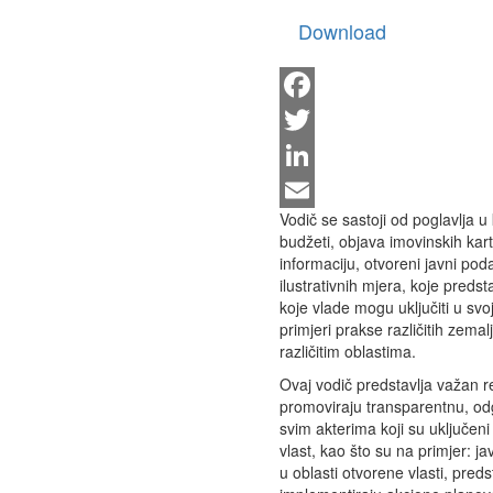
Download
Facebook
Twitter
LinkedIn
Vodič se sastoji od poglavlja u 
Email
budžeti, objava imovinskih kar
informaciju, otvoreni javni poda
ilustrativnih mjera, koje predst
koje vlade mogu uključiti u svo
primjeri prakse različitih zemal
različitim oblastima.
Ovaj vodič predstavlja važan re
promoviraju transparentnu, odg
svim akterima koji su uključen
vlast, kao što su na primjer: ja
u oblasti otvorene vlasti, preds