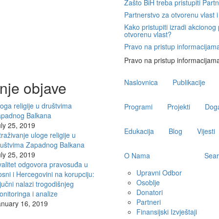
Zašto BiH treba pristupiti Part
Partnerstvo za otvorenu vlast i
Kako pristupiti izradi akciono
otvorenu vlast?
Pravo na pristup informacijama
Pravo na pristup informacijama
Main
nje objave
Naslovnica
Publikacije
navigation
oga religije u društvima
Programi
Projekti
Doga
apadnog Balkana
ly 25, 2019
Edukacija
Blog
Vijesti
traživanje uloge religije u
ruštvima Zapadnog Balkana
ly 25, 2019
O Nama
Sear
alitet odgovora pravosuđa u
Upravni Odbor
sni i Hercegovini na korupciju:
Osoblje
jučni nalazi trogodišnjeg
Donatori
nitoringa i analize
Partneri
anuary 16, 2019
Finansijski Izvještaji