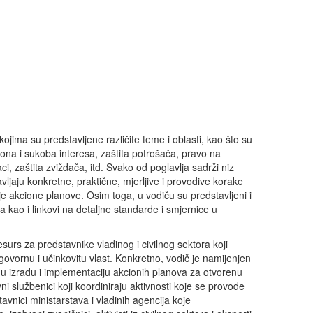
kojima su predstavljene različite teme i oblasti, kao što su
tona i sukoba interesa, zaštita potrošača, pravo na
ci, zaštita zviždača, itd. Svako od poglavlja sadrži niz
avljaju konkretne, praktične, mjerljive i provodive korake
je akcione planove. Osim toga, u vodiču su predstavljeni i
ja kao i linkovi na detaljne standarde i smjernice u
surs za predstavnike vladinog i civilnog sektora koji
ovornu i učinkovitu vlast. Konkretno, vodič je namijenjen
i u izradu i implementaciju akcionih planova za otvorenu
vni službenici koji koordiniraju aktivnosti koje se provode
tavnici ministarstava i vladinih agencija koje