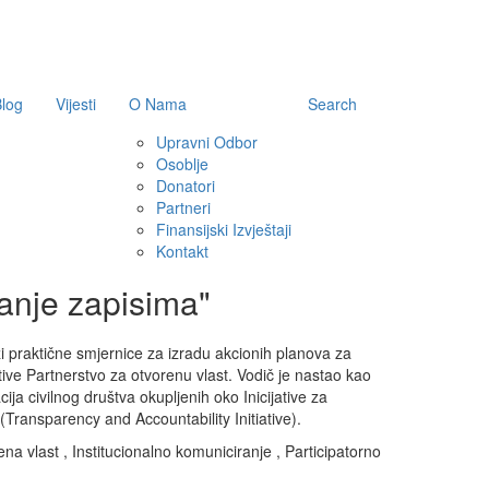
log
Vijesti
O Nama
Search
Upravni Odbor
Osoblje
Donatori
Partneri
Finansijski Izvještaji
Kontakt
janje zapisima"
ži praktične smjernice za izradu akcionih planova za
tive Partnerstvo za otvorenu vlast. Vodič je nastao kao
ija civilnog društva okupljenih oko Inicijative za
(Transparency and Accountability Initiative).
ena vlast
,
Institucionalno komuniciranje
,
Participatorno