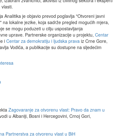
izabrani zvaničnici, aktivisti iz civilnog sektora i eksperti
vlasti.
a Analitika je objavio prevod poglavlja "Otvoreni javni
a" na lokalne jezike, koja sadrže pregled mogućih mjera,
je se mogu poduzeti u cilju uspostavljanja
javne uprave. Partnerske organizacije u projektu,
Centar
je i
Centar za demokratiju i ljudska prava
iz Crne Gore,
avlja Vodiča, a publikacije su dostupne na sljedećim
nteresa
a
jekta
Zagovaranje za otvorenu vlast: Pravo da znam u
ovodi u Albaniji, Bosni i Hercegovini, Crnoj Gori,
ma Partnerstva za otvorenu vlast u BiH