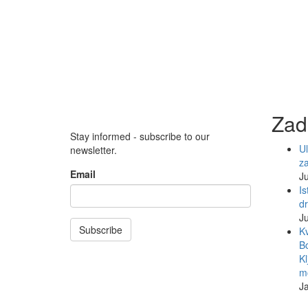
Zad
Stay informed - subscribe to our
Ul
newsletter.
z
Email
Ju
Is
d
Ju
Subscribe
Kv
Bo
Kl
mo
J