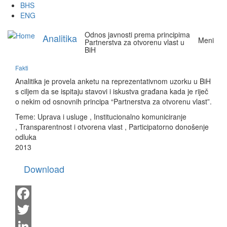
Skip
BHS
to
ENG
main
Odnos javnosti prema principima
content
Analitika
Meni
Partnerstva za otvorenu vlast u
BiH
Fakti
Analitika je provela anketu na reprezentativnom uzorku u BiH
s ciljem da se ispitaju stavovi i iskustva građana kada je riječ
o nekim od osnovnih principa “Partnerstva za otvorenu vlast”.
Teme:
Uprava i usluge
,
Institucionalno komuniciranje
,
Transparentnost i otvorena vlast
,
Participatorno donošenje
odluka
2013
Download
Facebook
Twitter