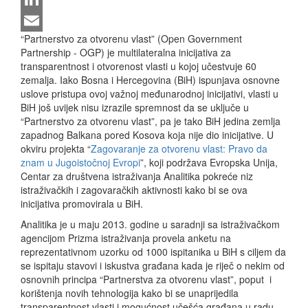
LinkedIn
“Partnerstvo za otvorenu vlast” (Open Government
Email
Partnership - OGP) je multilateralna inicijativa za
transparentnost i otvorenost vlasti u kojoj učestvuje 60
zemalja. Iako Bosna i Hercegovina (BiH) ispunjava osnovne
uslove pristupa ovoj važnoj međunarodnoj inicijativi, vlasti u
BiH još uvijek nisu izrazile spremnost da se uključe u
“Partnerstvo za otvorenu vlast”, pa je tako BiH jedina zemlja
zapadnog Balkana pored Kosova koja nije dio inicijative. U
okviru projekta “
Zagovaranje za otvorenu vlast: Pravo da
znam u Jugoistočnoj Evropi
”, koji podržava Evropska Unija,
Centar za društvena istraživanja Analitika pokreće niz
istraživačkih i zagovaračkih aktivnosti kako bi se ova
inicijativa promovirala u BiH.
Analitika je u maju 2013. godine u saradnji sa istraživačkom
agencijom Prizma istraživanja provela anketu na
reprezentativnom uzorku od 1000 ispitanika u BiH s ciljem da
se ispitaju stavovi i iskustva građana kada je riječ o nekim od
osnovnih principa “Partnerstva za otvorenu vlast”, poput i
korištenja novih tehnologija kako bi se unaprijedila
transparentnost vlasti i mogućnost učešća građana u radu