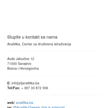
Stupite u kontakt sa nama
Analitika, Centar za društvena istraživanja
Avde Jabučice 12
71000 Sarajevo
Bosna i Hercegovina
E:
info[at]analitika.ba
Tel/Fax:
+ 387 33 872 306
web
/
analitika.ba
tw
/
@AnalitikaTweets
(link is external)