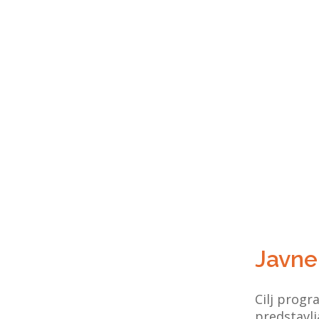
Javne
Cilj progr
predstavlj