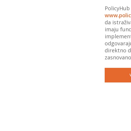
PolicyHub
www.polic
da istraži
imaju fun
implementa
odgovaraj
direktno d
zasnovano