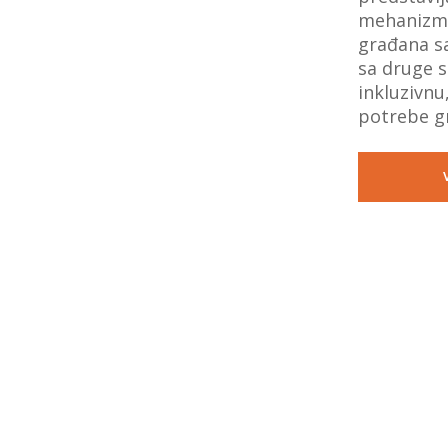
mehanizme
građana sa
sa druge s
inkluzivnu
potrebe g