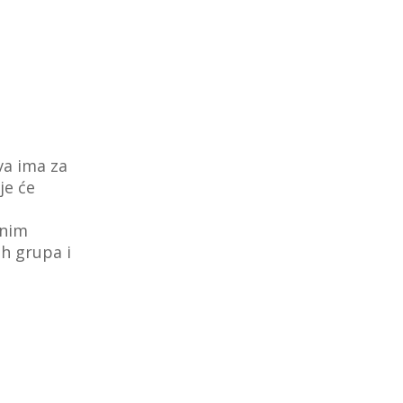
va ima za
je će
bnim
h grupa i