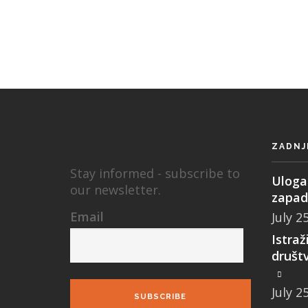
ZADNJ
Stay informed - subscribe to
Uloga 
our newsletter.
zapad
Email
July 2
Istraž
društ
July 2
SUBSCRIBE