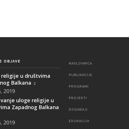
E OBJAVE
MAIN
NASLOVNICA
NAVIGATION
religije u društvima
PUBLIKACIJE
nog Balkana
PROGRAMI
5, 2019
PROJEKTI
ivanje uloge religije u
vima Zapadnog Balkana
DOGAĐAJI
5, 2019
EDUKACIJA