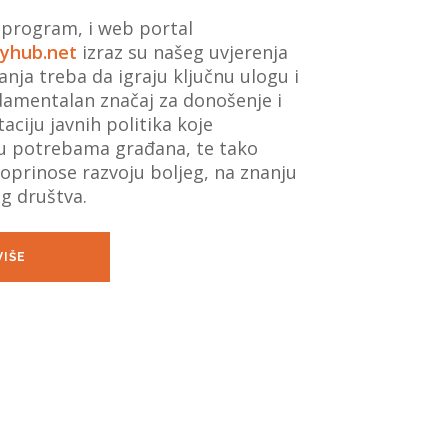
 program, i web portal
yhub.net
izraz su našeg uvjerenja
vanja treba da igraju ključnu ulogu i
damentalan značaj za donošenje i
ciju javnih politika koje
u potrebama građana, te tako
oprinose razvoju boljeg, na znanju
g društva.
VIŠE