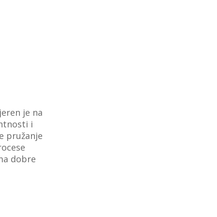
eren je na
tnosti i
te pružanje
procese
ama dobre