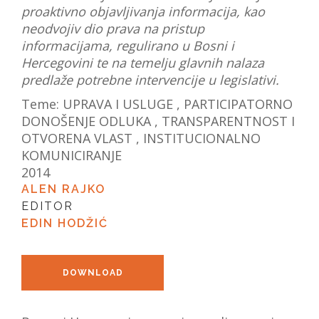
proaktivno objavljivanja informacija, kao
VIJESTI
neodvojiv dio prava na pristup
informacijama, regulirano u Bosni i
O NAMA
Hercegovini te na temelju glavnih nalaza
predlaže potrebne intervencije u legislativi.
SEARCH
Teme:
UPRAVA I USLUGE
,
PARTICIPATORNO
DONOŠENJE ODLUKA
,
TRANSPARENTNOST I
OTVORENA VLAST
,
INSTITUCIONALNO
KOMUNICIRANJE
2014
ALEN RAJKO
EDITOR
EDIN HODŽIĆ
DOWNLOAD