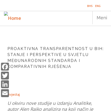
Skip
BHS
ENG
to
main
Meni
content
Main
NASLOVNICA
navigation
PROAKTIVNA TRANSPARENTNOST U BIH:
PUBLIKACIJE
STANJE I PERSPEKTIVE U SVJETLU
MEĐUNARODNIH STANDARDA I
PROGRAMI
Facebook
KOMPARATIVNIH RJEŠENJA
Twitter
PROJEKTI
LinkedIn
DOGAĐAJI
Email
EDUKACIJA
Izvještaj
U okviru nove studije u izdanju Analitike,
BLOG
autor Alen Rajko analizira na koji način je