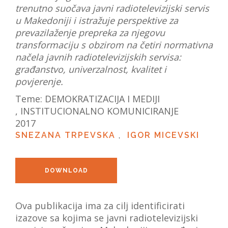
trenutno suočava javni radiotelevizijski servis
VIJESTI
u Makedoniji i istražuje perspektive za
prevazilaženje prepreka za njegovu
O NAMA
transformaciju s obzirom na četiri normativna
načela javnih radiotelevizijskih servisa:
SEARCH
građanstvo, univerzalnost, kvalitet i
povjerenje.
Teme:
DEMOKRATIZACIJA I MEDIJI
,
INSTITUCIONALNO KOMUNICIRANJE
2017
SNEZANA TRPEVSKA
,
IGOR MICEVSKI
DOWNLOAD
Ova publikacija ima za cilj identificirati
izazove sa kojima se javni radiotelevizijski