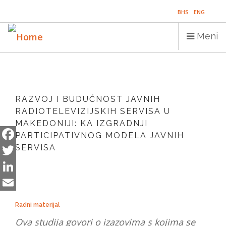
Skip
BHS
ENG
to
main
Meni
content
Main
NASLOVNICA
navigation
RAZVOJ I BUDUĆNOST JAVNIH
PUBLIKACIJE
RADIOTELEVIZIJSKIH SERVISA U
MAKEDONIJI: KA IZGRADNJI
PROGRAMI
PARTICIPATIVNOG MODELA JAVNIH
PROJEKTI
SERVISA
Facebook
Twitter
DOGAĐAJI
LinkedIn
EDUKACIJA
Email
Radni materijal
BLOG
Ova studija govori o izazovima s kojima se