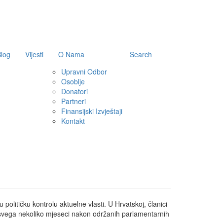
log
Vijesti
O Nama
Search
Upravni Odbor
Osoblje
Donatori
Partneri
Finansijski Izvještaji
Kontakt
 političku kontrolu aktuelne vlasti. U Hrvatskoj, članici
 svega nekoliko mjeseci nakon održanih parlamentarnih