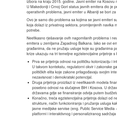
izbora na kraju 2015. godine. Javni emiter na Kosovu nala
U Makedoniji i Crnoj Gori status javnih emitera dio je 
operativnih problema, javni emiter u Albaniji se bori za
Ovo je samo dio problema sa kojima se javni emiteri suo
koja dolazi iz privatnog sektora, promijenjenih navika m
potrebe.
Neefikasno rješavanje ovih nagomilanih problema i neu
emitera u zemljama Zapadnog Balkana. Iako se ovi emit
građanima, da ne pružaju usluge koje su građanima potr
krize ukazuju na tri temeljne egzistencijalne prijetnje
Prva se prijetnja odnosi na političku kolonizaciju i in
U takvom kontekstu, regulatorni okvir i zakonske 
političkih elita koje zakone prilagođavaju svojim in
nezavisnost i demokratski potencijal.
Druga prijetnja proizilazi iz neefikasnih modela fi
posebno odnosi na slučajeve BiH i Kosova. U državam
državama gdje se finansiranje odvija putem budžeta ja
Konačno, treća egzistencijalna prijetnja dolazi od
strukture, način funkcioniranja i pružanja usluga k
javne medijske servise (eng. Public Service Media – 
platformi i interaktivnog i personaliziranog sadrža