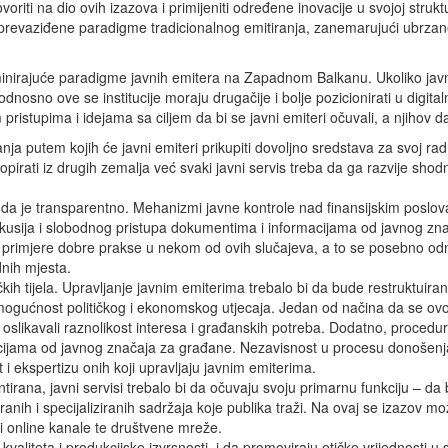
riti na dio ovih izazova i primijeniti određene inovacije u svojoj struktu
 prevaziđene paradigme tradicionalnog emitiranja, zanemarujući ubrzan
nirajuće paradigme javnih emitera na Zapadnom Balkanu. Ukoliko javni
odnosno ove se institucije moraju drugačije i bolje pozicionirati u digit
ristupima i idejama sa ciljem da bi se javni emiteri očuvali, a njihov da
anja putem kojih će javni emiteri prikupiti dovoljno sredstava za svoj rad
irati iz drugih zemalja već svaki javni servis treba da ga razvije sho
a da je transparentno. Mehanizmi javne kontrole nad finansijskim poslov
diskusija i slobodnog pristupa dokumentima i informacijama od javnog zn
uju primjere dobre prakse u nekom od ovih slučajeva, a to se posebno o
dnih mjesta.
čkih tijela. Upravljanje javnim emiterima trebalo bi da bude restruktuir
ogućnost političkog i ekonomskog utjecaja. Jedan od načina da se ovo 
om oslikavali raznolikost interesa i građanskih potreba. Dodatno, proced
rmacijama od javnog značaja za građane. Nezavisnost u procesu donošen
et i ekspertizu onih koji upravljaju javnim emiterima.
tirana, javni servisi trebalo bi da očuvaju svoju primarnu funkciju – d
nih i specijaliziranih sadržaja koje publika traži. Na ovaj se izazov mož
li i online kanale te društvene mreže.
e kvaliteta i produkcijske izvrsnosti, i da promoviraju etičke vrijednost