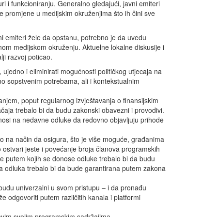
ri i funkcioniranju. Generalno gledajući, javni emiteri
e promjene u medijskim okruženjima što ih čini sve
 emiteri žele da opstanu, potrebno je da uvedu
alnom medijskom okruženju. Aktuelne lokalne diskusije i
lji razvoj poticao.
, ujedno i eliminirati mogućnosti političkog utjecaja na
dno sopstvenim potrebama, ali i kontekstualnim
anjem, poput regularnog izvještavanja o finansijskim
ačaja trebalo bi da budu zakonski obavezni i provodivi.
dnosi na nedavne odluke da redovno objavljuju prihode
ano na način da osigura, što je više moguće, građanima
ostvari jeste i povećanje broja članova programskih
ure putem kojih se donose odluke trebalo bi da budu
ja odluka trebalo bi da bude garantirana putem zakona
a budu univerzalni u svom pristupu – i da pronađu
e odgovoriti putem različitih kanala i platformi
i u svim svojim programskim sadržajima.