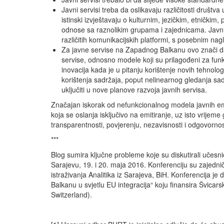
Javni servisi treba da oslikavaju različitosti društva
istinski izvještavaju o kulturnim, jezičkim, etničkim,
odnose sa raznolikim grupama i zajednicama. Javni e
različitih komunikacijskih platformi, s posebnim na
Za javne servise na Zapadnog Balkanu ovo znači da 
servise, odnosno modele koji su prilagođeni za fun
inovacija kada je u pitanju korištenje novih tehnolo
korištenja sadržaja, poput nelinearnog gledanja sad
uključiti u nove planove razvoja javnih servisa.
Značajan iskorak od nefunkcionalnog modela javnih e
koja se oslanja isključivo na emitiranje, uz isto vrijeme
transparentnosti, povjerenju, nezavisnosti i odgovornos
***
Blog sumira ključne probleme koje su diskutirali učes
Sarajevu, 19. i 20. maja 2016. Konferenciju su zajednič
istraživanja Analitika iz Sarajeva, BiH. Konferencija je
Balkanu u svjetlu EU integracija“ koju finansira Švic
Switzerland).