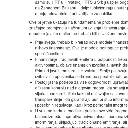
samo su HRT u Hrvatskoj i RTS u Srbiji uspjeli odgovo
na Zapadnom Balkanu, i dalje funkcioniraju unutar
manje relevantnim i prihvatljivim za publiku.
Ove prijetnje ukazuju na fundamentalne probleme domi
značajne promjene u načinu upravljanja i finansiranja, 
debate o javnim emiterima trebaju biti osvježene novim p
Prije svega, trebalo bi kreirati nove modele finansir
njihovo finansiranje. Ove je modele nemoguće prekop
specifičnostima.
Finansiranje i rad javnih emitera u potpunosti treb
aktivnostima, objave finanijskih izvještaja, javnih 
Primjeri javnih emitera iz Hrvatske i Srbije pokaz
svih svojih uposlenika sortirane po specijalizaciji ra
Postoji jasna potreba za više odgovornosti upravlja
efikasnu kontrolu nad njegovim radom i da smanji m
vijeća i nadzornih tijela kako bi oni svojim sastav
transparentnije i da garantiraju pun pristup info
i posebnih regulacija, kao i kroz personalni integrit
U vrijeme kada je medijska publika sve više fragmen
balans između imperativa univerzalnosti,personalizira
informiranja, uključujući tradicionalno emitiranje, a
Javni servisi trebalo bi da slijede visoke standardn