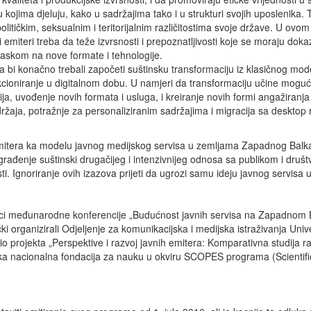
 u kojima djeluju, kako u sadržajima tako i u strukturi svojih uposlenika. 
 političkim, seksualnim i teritorijalnim različitostima svoje države. U ov
miteri treba da teže izvrsnosti i prepoznatljivosti koje se moraju dok
glaskom na nove formate i tehnologije.
bi konačno trebali započeti suštinsku transformaciju iz klasičnog mode
kcioniranje u digitalnom dobu. U namjeri da transformaciju učine moguć
gija, uvođenje novih formata i usluga, i kreiranje novih formi angažiran
ržaja, potražnje za personaliziranim sadržajima i migracija sa desktop 
mitera ka modelu javnog medijskog servisa u zemljama Zapadnog Balka
 građenje suštinski drugačijeg i intenzivnijeg odnosa sa publikom i društv
ti. Ignoriranje ovih izazova prijeti da ugrozi samu ideju javnog servisa
nici međunarodne konferencije „Budućnost javnih servisa na Zapadnom B
ki organizirali Odjeljenje za komunikacijska i medijska istraživanja Univ
 dio projekta „Perspektive i razvoj javnih emitera: Komparativna studija 
arska nacionalna fondacija za nauku u okviru SCOPES programa (Scient