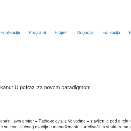
Publikacije
Programi
Projekti
Događaji
Edukacija
B
lkanu: U potrazi za novom paradigmom
onalni javni emiter – Radio-televizija Vojvodine – stavljen je pod direktnu
kalne smjene ključnog osoblja u menadžmentu i uređivačkim strukturama