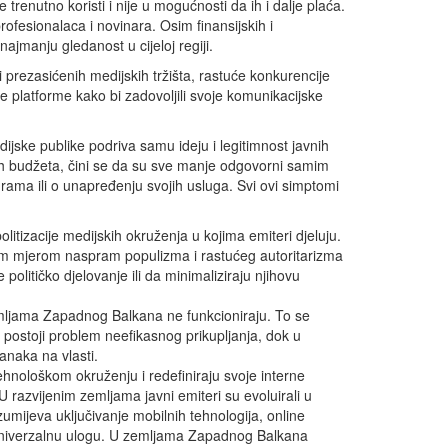
 trenutno koristi i nije u mogućnosti da ih i dalje plaća.
ofesionalaca i novinara. Osim finansijskih i
najmanju gledanost u cijeloj regiji.
i prezasićenih medijskih tržišta, rastuće konkurencije
ne platforme kako bi zadovoljili svoje komunikacijske
ske publike podriva samu ideju i legitimnost javnih
ih budžeta, čini se da su sve manje odgovorni samim
rama ili o unapređenju svojih usluga. Svi ovi simptomi
politizacije medijskih okruženja u kojima emiteri djeluju.
nom mjerom naspram populizma i rastućeg autoritarizma
olitičko djelovanje ili da minimaliziraju njihovu
zemljama Zapadnog Balkana ne funkcioniraju. To se
 postoji problem neefikasnog prikupljanja, dok u
ranaka na vlasti.
hnološkom okruženju i redefiniraju svoje interne
 razvijenim zemljama javni emiteri su evoluirali u
umijeva uključivanje mobilnih tehnologija, online
ju univerzalnu ulogu. U zemljama Zapadnog Balkana