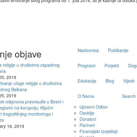
taviti emitiranje svog programa od 1. jula 2016, ali je kasnije ta odluka
Main
nje objave
Naslovnica
Publikacije
navigation
 religije u društvima zapadnog
Programi
Projekti
Doga
ana
 25, 2019
Edukacija
Blog
Vijesti
živanje uloge religije u društvima
dnog Balkana
 25, 2019
O Nama
Search
tet odgovora pravosuđa u Bosni i
Upravni Odbor
govini na korupciju: Ključni
Osoblje
i trogodišnjeg monitoringa i
Donatori
ze
Partneri
ary 16, 2019
Finansijski Izvještaji