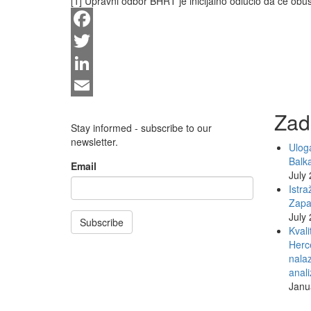
[1] Upravni odbor BHRT je inicijalno odlučio da će obus
Facebook
Twitter
LinkedIn
Email
Zad
Stay informed - subscribe to our
newsletter.
Uloga
Balk
Email
July
Istra
Zapa
July
Subscribe
Kvali
Herce
nalaz
anali
Janu