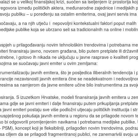
zi se u velikoj finansijskoj krizi, suočen sa iseljenjem iz prostorija koje
pregovora između političkih aktera, međunarodne zajednice i medijskih pr
 svoju publiku – u poređenju sa ostalim emiterima, ovaj javni servis ima 
čavaju, a na njih utječu i nepovoljni kontekstualni faktori poput malih 
edijske publike koja se ubrzano seli sa tradicionalnih na online i mobil
spjeh u prilagođavanju novim tehnološkim trendovima i potrebama medij
eri finansiraju javno, novcem građana, bilo putem pretplate ili državn
ebne, i gotovo ih nikada ne uključuju u javne rasprave o kvaliteti prog
 s kojima se suočavaju javni emiter u ovim zemljama:
trumentalizaciju javnih emitera, što je posljedica iliberalnih tendencija i 
garancije nezavisnosti javnih emitera čine se neadekvatnom i nedovolj
teresima sa namjerom da javne emitere učine bilo instrumentima za svoje p
nansiranja. S izuzetkom Hrvatske, modeli finansiranja javnih emitera u 
a gdje se javni emiteri i dalje finansiraju putem prikupljanja pretplate
vni emiteri postaju sve više podložni utjecaju političkih institucija i st
 neuspješnog pokušaja javnih emitera u regionu da se prilagode novom te
ako bi odgovorili promijenjenim navikama i potrebama medijske publike. U
PSM), koncept koji je fleksibilniji, prilagođen novim trendovima, podraz
ja sa ciljem da se prilagodi fragmentiranoj publici, ne zanemarivši svo