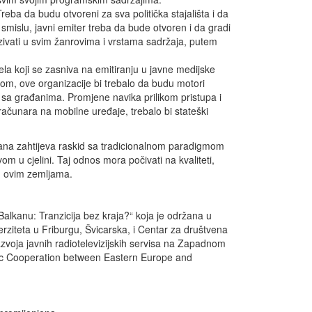
Treba da budu otvoreni za sva politička stajališta i da
om smislu, javni emiter treba da bude otvoren i da gradi
azivati u svim žanrovima i vrstama sadržaja, putem
la koji se zasniva na emitiranju u javne medijske
om, ove organizacije bi trebalo da budu motori
ja sa građanima. Promjene navika prilikom pristupa i
računara na mobilne uređaje, trebalo bi stateški
na zahtijeva raskid sa tradicionalnom paradigmom
om u cjelini. Taj odnos mora počivati na kvaliteti,
 u ovim zemljama.
alkanu: Tranzicija bez kraja?“ koja je održana u
erziteta u Friburgu, Švicarska, i Centar za društvena
razvoja javnih radiotelevizijskih servisa na Zapadnom
ific Cooperation between Eastern Europe and