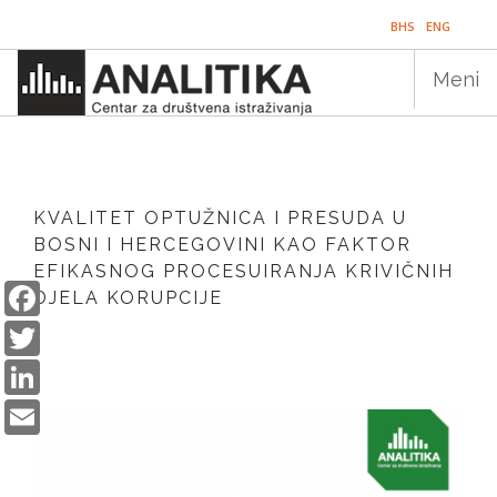
Skip
BHS
ENG
to
main
Meni
content
Main
NASLOVNICA
navigation
KVALITET OPTUŽNICA I PRESUDA U
PUBLIKACIJE
BOSNI I HERCEGOVINI KAO FAKTOR
EFIKASNOG PROCESUIRANJA KRIVIČNIH
PROGRAMI
Facebook
DJELA KORUPCIJE
Twitter
PROJEKTI
LinkedIn
DOGAĐAJI
Email
EDUKACIJA
BLOG