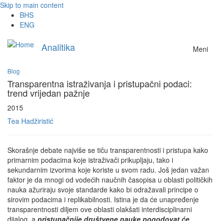
Skip to main content
BHS
ENG
Analitika
Meni
Blog
Transparentna istraživanja i pristupačni podaci:
trend vrijedan pažnje
2015
Tea Hadžiristić
Skorašnje debate najviše se tiču transparentnosti i pristupa kako
primarnim podacima koje istraživači prikupljaju, tako i
sekundarnim izvorima koje koriste u svom radu. Još jedan važan
faktor je da mnogi od vodećih naučnih časopisa u oblasti političkih
nauka ažuriraju svoje standarde kako bi odražavali principe o
sirovim podacima i replikabilnosti. Istina je da će unapređenje
transparentnosti diljem ove oblasti olakšati interdisciplinarni
dijalog, a
pristupačnije društvene nauke pogodovat će