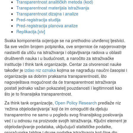
Transparentnost analitičkih metoda (kod)
Transparentnost materijala istraživanja
Transparentnost dizajna i analize
Pred-registracija studija
Pred-registracija planova analize
Replikacija
.
[xiv]
Svaka komponenta ocjenjuje se na prethodno utvrđenoj ljestvici.
Sa sve većim brojem potpisnika, ove smjernice će najvjerovatnije
nastaviti da utiču na istraživanja i objavljivanja radova u oblasti
društvenih nauka i u budućnosti, a naročito za istraživačke
institucije i think tank organizacije. Centar za otvorenost nauke
također je
izdao niz oznaka
kojima se nagrađuju naučni časopisi i
organizacije sa dobrim praksama transparentnosti, što
nagovještava mogućnost da će transparentnost istraživanja
postati jednako važan pokazatelj pouzdanosti i legitimnosti kao
što je to finansijska transparentnost.
Za think tank organizacije,
Open Policy Research
predlaže niz
‘režima objelodanjivanja’ koji će im omogućiti da djeluju
transparentno ne samo u pogledu svog finansijskog poslovanja
već i u odnosu na proizvode svojih istraživanja. Ključni element je
objelodanjivanje podataka, uključujući statističke podatke,
proračunske tablice i druge podatke istraživanja koji čine dio