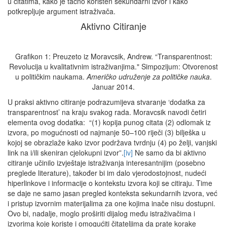
u citatima, kako je tačno korišten sekundarni izvor i kako
potkrepljuje argument istraživača.
Aktivno Citiranje
Grafikon 1: Preuzeto iz Moravcsik, Andrew. “Transparentnost:
Revolucija u kvalitativnim istraživanjima." Simpozijum: Otvorenost
u političkim naukama.
Američko udruženje za političke nauka
.
Januar 2014.
U praksi aktivno citiranje podrazumijeva stvaranje ‘dodatka za
transparentnost’ na kraju svakog rada. Moravcsik navodi četiri
elementa ovog dodatka: “(1) kopija punog citata (2) odlomak iz
izvora, po mogućnosti od najmanje 50–100 riječi (3) bilješka u
kojoj se obrazlaže kako izvor podržava tvrdnju (4) po želji, vanjski
link na i/ili skeniran cjelokupni izvor”.
[iv]
Ne samo da bi aktivno
citiranje učinilo izvještaje istraživanja interesantnijim (posebno
preglede literature), također bi im dalo vjerodostojnost, nudeći
hiperlinkove i informacije o kontekstu izvora koji se citiraju. Time
se daje ne samo jasan pregled konteksta sekundarnih izvora, već
i pristup izvornim materijalima za one kojima inače nisu dostupni.
Ovo bi, nadalje, moglo proširiti dijalog među istraživačima i
izvorima koje koriste i omogućiti čitateljima da prate korake