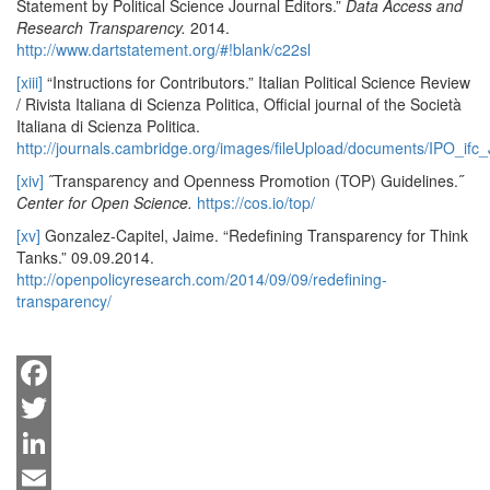
Statement by Political Science Journal Editors.”
Data Access and
Research Transparency.
2014.
http://www.dartstatement.org/#!blank/c22sl
[xiii]
“Instructions for Contributors.” Italian Political Science Review
/ Rivista Italiana di Scienza Politica, Official journal of the Società
Italiana di Scienza Politica.
http://journals.cambridge.org/images/fileUpload/documents/IPO_ifc_
[xiv]
˝Transparency and Openness Promotion (TOP) Guidelines.˝
Center for Open Science.
https://cos.io/top/
[xv]
Gonzalez-Capitel, Jaime. “Redefining Transparency for Think
Tanks.” 09.09.2014.
http://openpolicyresearch.com/2014/09/09/redefining-
transparency/
Facebook
Twitter
LinkedIn