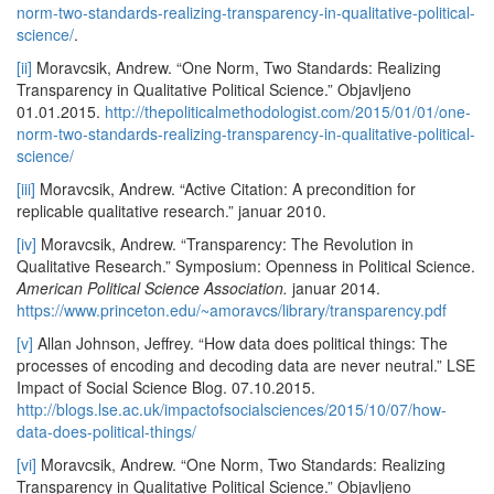
norm-two-standards-realizing-transparency-in-qualitative-political-
science/
.
[ii]
Moravcsik, Andrew. “One Norm, Two Standards: Realizing
Transparency in Qualitative Political Science.” Objavljeno
01.01.2015.
http://thepoliticalmethodologist.com/2015/01/01/one-
norm-two-standards-realizing-transparency-in-qualitative-political-
science/
[iii]
Moravcsik, Andrew. “Active Citation: A precondition for
replicable qualitative research.” januar 2010.
[iv]
Moravcsik, Andrew. “Transparency: The Revolution in
Qualitative Research.” Symposium: Openness in Political Science.
American Political Science Association.
januar 2014.
https://www.princeton.edu/~amoravcs/library/transparency.pdf
[v]
Allan Johnson, Jeffrey. “How data does political things: The
processes of encoding and decoding data are never neutral.” LSE
Impact of Social Science Blog. 07.10.2015.
http://blogs.lse.ac.uk/impactofsocialsciences/2015/10/07/how-
data-does-political-things/
[vi]
Moravcsik, Andrew. “One Norm, Two Standards: Realizing
Transparency in Qualitative Political Science.” Objavljeno