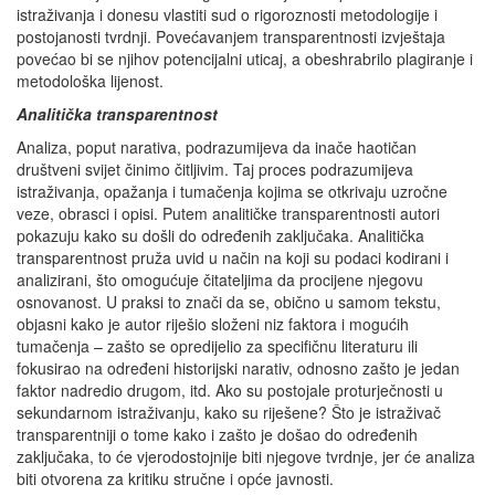
istraživanja i donesu vlastiti sud o rigoroznosti metodologije i
postojanosti tvrdnji. Povećavanjem transparentnosti izvještaja
povećao bi se njihov potencijalni uticaj, a obeshrabrilo plagiranje i
metodološka lijenost.
Analitička transparentnost
Analiza, poput narativa, podrazumijeva da inače haotičan
društveni svijet činimo čitljivim. Taj proces podrazumijeva
istraživanja, opažanja i tumačenja kojima se otkrivaju uzročne
veze, obrasci i opisi. Putem analitičke transparentnosti autori
pokazuju kako su došli do određenih zaključaka. Analitička
transparentnost pruža uvid u način na koji su podaci kodirani i
analizirani, što omogućuje čitateljima da procijene njegovu
osnovanost. U praksi to znači da se, obično u samom tekstu,
objasni kako je autor riješio složeni niz faktora i mogućih
tumačenja – zašto se opredijelio za specifičnu literaturu ili
fokusirao na određeni historijski narativ, odnosno zašto je jedan
faktor nadredio drugom, itd. Ako su postojale proturječnosti u
sekundarnom istraživanju, kako su riješene? Što je istraživač
transparentniji o tome kako i zašto je došao do određenih
zaključaka, to će vjerodostojnije biti njegove tvrdnje, jer će analiza
biti otvorena za kritiku stručne i opće javnosti.