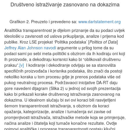
Društveno istraživanje zasnovano na dokazima
Grafikon 2. Preuzeto i prevedeno sa:
www.dartstatement.org
Analitička transparentnost je dijelom priznanje da su podaci uvijek
ideološki u zavisnosti od uslova prikupljanja, analize i prijema kod
publike. Kroz LSE projekat ‘Politika podataka’ [
Politics of Data
]
Jeffrey Alan Johnson navodi
argumente u prilog tome da su
podaci sami po sebi meta-politički s obzirom da ih kodiraju oni koji
ih proizvode, a dekodiraju korisnici kako bi “oblikovali društvenu
praksu”.
[v]
I kodiranje i dekodiranje odvijaju se sa stanovišta
specifičnih proizvođača i korisnika podataka, što znači da postoji
nekoliko koraka u tom procesu gdje je prenos podataka više od
pukog neutralnog procesa. Podržavaoci inicijative DA-RT daju
gore navedeni dijagram (Slika 2) u jednoj od svojih prezentacija
kako bi prikazali korake društvenog istraživanja zasnovanog na
dokazima. U idealnom slučaju bi svi ovi koraci bili rasvijetljeni
šemom transparentnosti istraživanja, s obzirom da koraci
opažanja, kategorizacije, analize i tumačenja svi zavise od
promjenjivosti istraživača, istraživačke metode koja se primjenjuje,
načina analize i čitatelja koji tumače konačne rezultate. Ovdje
pojmovi analitičke i procesne transparentnosti postaju ključni.