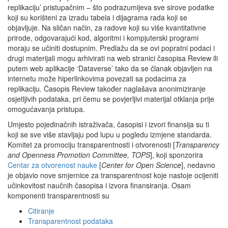
replikaciju’ pristupačnim – što podrazumijeva sve sirove podatke
koji su korišteni za izradu tabela i dijagrama rada koji se
objavljuje. Na sličan način, za radove koji su više kvantitativne
prirode, odgovarajući kod, algoritmi i kompjuterski programi
moraju se učiniti dostupnim. Predlažu da se ovi popratni podaci i
drugi materijali mogu arhivirati na web stranici časopisa Review ili
putem web aplikacije ‘Dataverse’ tako da se članak objavljen na
internetu može hiperlinkovima povezati sa podacima za
replikaciju. Časopis Review također naglašava anonimiziranje
osjetljivih podataka, pri čemu se povjerljivi materijal otklanja prije
omogućavanja pristupa.
Umjesto pojedinačnih istraživača, časopisi i izvori finansija su ti
koji se sve više stavljaju pod lupu u pogledu izmjene standarda.
Komitet za promociju transparentnosti i otvorenosti [
Transparency
and Openness Promotion Committee, TOPS
], koji sponzorira
Centar za otvorenost nauke
[
Center for Open Science
], nedavno
je objavio nove smjernice za transparentnost koje nastoje ocijeniti
učinkovitost naučnih časopisa i izvora finansiranja. Osam
komponenti transparentnosti su
Citiranje
Transparentnost podataka