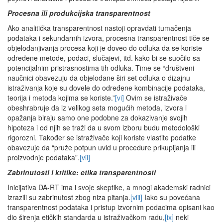
Procesna ili produkcijska transparentnost
Ako analitička transparentnost nastoji opravdati tumačenja
podataka i sekundarnih izvora, procesna transparentnost tiče se
objelodanjivanja procesa koji je doveo do odluka da se koriste
određene metode, podaci, slučajevi, itd. kako bi se suočilo sa
potencijalnim pristrasnostima tih odluka. Time se “društveni
naučnici obavezuju da objelodane širi set odluka o dizajnu
istraživanja koje su dovele do određene kombinacije podataka,
teorija i metoda kojima se koriste.”
[vi]
Ovim se istraživače
obeshrabruje da iz velikog seta mogućih metoda, izvora i
opažanja biraju samo one podobne za dokazivanje svojih
hipoteza i od njih se traži da u svom izboru budu metodološki
rigorozni. Također se istraživače koji koriste vlastite podatke
obavezuje da “pruže potpun uvid u procedure prikupljanja ili
proizvodnje podataka”.
[vii]
Zabrinutosti i kritike: etika transparentnosti
Inicijativa DA-RT ima i svoje skeptike, a mnogi akademski radnici
izrazili su zabrinutost zbog niza pitanja.
[viii]
Iako su povećana
transparentnost podataka i pristup izvornim podacima opisani kao
dio širenja etičkih standarda u istraživačkom radu,
[ix]
neki