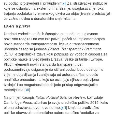
su podaci proizvedeni ili prikupljeni.”
[xi]
Za istraživačke institucije
koje se oslanjaju na eksterno finansiranje, usaglašavanje roka
trajanja podataka i vremenskog okvira za objavljivanje predstavljat
će važnu novinu u donatorskim smjernicama.
DA-RT u praksi
Urednici vodećih naučnih časopisa su, međutim, uglavnom
pozitivno reagirali na ove inicijative i počeli sa implementacijom
novih standarda transparentnosti. Izjava o transparentnosti
urednika časopisa [
Journal Editors’ Transparency Statement,
JETS
] je zajednička izjava koju potpisuje 27 vodećih časopisa za
političke nauke iz Sjedinjenih Država, Velike Britanije i Evrope.
Ključni elementi novih standarda transparentnosti
podrazumijevaju osiguranje da citirani podaci budu dostupni u
vrijeme objavljivanja i zahtijevaju od autora da “jasno opišu
analitičke procedure na koje se oslanjaju njihove objavljene
tvrdnje” i po mogućnosti obezbijede pristup odgovarajućim
materijalima.
[xii]
Na primjer, časopis
Italian Political Science Review
, koji izdaje
Cambridge Press, ažurirao je svoju uredničku politiku 2015. kako
bi ona odražavala ove nove norme.
[xiii]
Izmjena uređivačke
politike obavezuje potencijalne autore da učine ‘podatke za