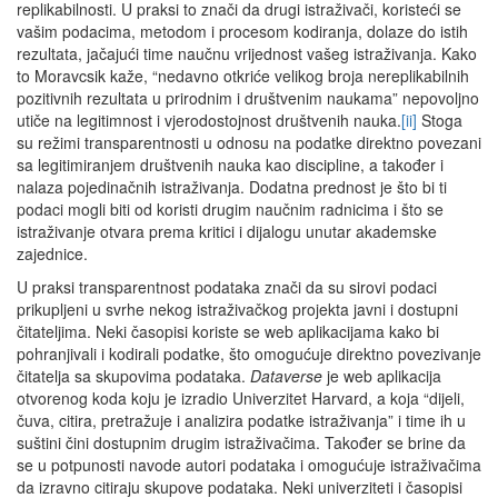
replikabilnosti. U praksi to znači da drugi istraživači, koristeći se
vašim podacima, metodom i procesom kodiranja, dolaze do istih
rezultata, jačajući time naučnu vrijednost vašeg istraživanja. Kako
to Moravcsik kaže, “nedavno otkriće velikog broja nereplikabilnih
pozitivnih rezultata u prirodnim i društvenim naukama” nepovoljno
utiče na legitimnost i vjerodostojnost društvenih nauka.
[ii]
Stoga
su režimi transparentnosti u odnosu na podatke direktno povezani
sa legitimiranjem društvenih nauka kao discipline, a također i
nalaza pojedinačnih istraživanja. Dodatna prednost je što bi ti
podaci mogli biti od koristi drugim naučnim radnicima i što se
istraživanje otvara prema kritici i dijalogu unutar akademske
zajednice.
U praksi transparentnost podataka znači da su sirovi podaci
prikupljeni u svrhe nekog istraživačkog projekta javni i dostupni
čitateljima. Neki časopisi koriste se web aplikacijama kako bi
pohranjivali i kodirali podatke, što omogućuje direktno povezivanje
čitatelja sa skupovima podataka.
Dataverse
je web aplikacija
otvorenog koda koju je izradio Univerzitet Harvard, a koja “dijeli,
čuva, citira, pretražuje i analizira podatke istraživanja” i time ih u
suštini čini dostupnim drugim istraživačima. Također se brine da
se u potpunosti navode autori podataka i omogućuje istraživačima
da izravno citiraju skupove podataka. Neki univerziteti i časopisi