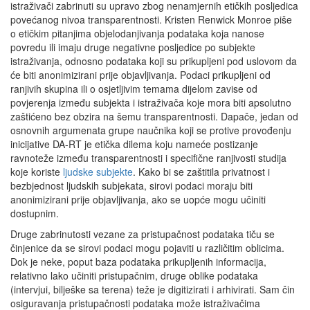
istraživači zabrinuti su upravo zbog nenamjernih etičkih posljedica
povećanog nivoa transparentnosti. Kristen Renwick Monroe piše
o etičkim pitanjima objelodanjivanja podataka koja nanose
povredu ili imaju druge negativne posljedice po subjekte
istraživanja, odnosno podataka koji su prikupljeni pod uslovom da
će biti anonimizirani prije objavljivanja. Podaci prikupljeni od
ranjivih skupina ili o osjetljivim temama dijelom zavise od
povjerenja između subjekta i istraživača koje mora biti apsolutno
zaštićeno bez obzira na šemu transparentnosti. Dapače, jedan od
osnovnih argumenata grupe naučnika koji se protive provođenju
inicijative DA-RT je etička dilema koju nameće postizanje
ravnoteže između transparentnosti i specifične ranjivosti studija
koje koriste
ljudske subjekte
. Kako bi se zaštitila privatnost i
bezbjednost ljudskih subjekata, sirovi podaci moraju biti
anonimizirani prije objavljivanja, ako se uopće mogu učiniti
dostupnim.
Druge zabrinutosti vezane za pristupačnost podataka tiču se
činjenice da se sirovi podaci mogu pojaviti u različitim oblicima.
Dok je neke, poput baza podataka prikupljenih informacija,
relativno lako učiniti pristupačnim, druge oblike podataka
(intervjui, bilješke sa terena) teže je digitizirati i arhivirati. Sam čin
osiguravanja pristupačnosti podataka može istraživačima