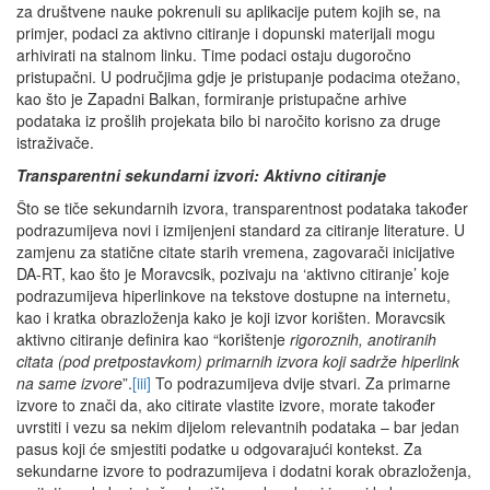
za društvene nauke pokrenuli su aplikacije putem kojih se, na
primjer, podaci za aktivno citiranje i dopunski materijali mogu
arhivirati na stalnom linku. Time podaci ostaju dugoročno
pristupačni. U područjima gdje je pristupanje podacima otežano,
kao što je Zapadni Balkan, formiranje pristupačne arhive
podataka iz prošlih projekata bilo bi naročito korisno za druge
istraživače.
Transparentni sekundarni izvori: Aktivno citiranje
Što se tiče sekundarnih izvora, transparentnost podataka također
podrazumijeva novi i izmijenjeni standard za citiranje literature. U
zamjenu za statične citate starih vremena, zagovarači inicijative
DA-RT, kao što je Moravcsik, pozivaju na ‘aktivno citiranje’ koje
podrazumijeva hiperlinkove na tekstove dostupne na internetu,
kao i kratka obrazloženja kako je koji izvor korišten. Moravcsik
aktivno citiranje definira kao “korištenje
rigoroznih, anotiranih
citata (pod pretpostavkom) primarnih izvora koji sadrže hiperlink
na same izvore
”.
[iii]
To podrazumijeva dvije stvari. Za primarne
izvore to znači da, ako citirate vlastite izvore, morate također
uvrstiti i vezu sa nekim dijelom relevantnih podataka – bar jedan
pasus koji će smjestiti podatke u odgovarajući kontekst. Za
sekundarne izvore to podrazumijeva i dodatni korak obrazloženja,