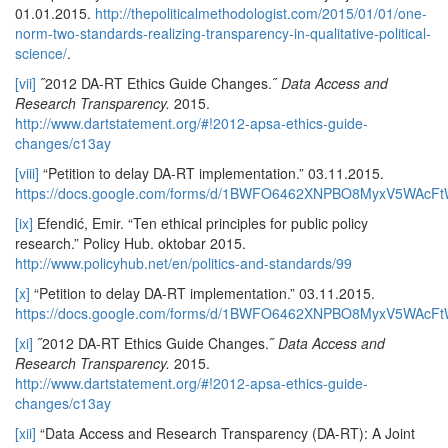
01.01.2015.
http://thepoliticalmethodologist.com/2015/01/01/one-
norm-two-standards-realizing-transparency-in-qualitative-political-
science/
.
[vii]
˝2012 DA-RT Ethics Guide Changes.˝
Data Access and
Research Transparency.
2015.
http://www.dartstatement.org/#!2012-apsa-ethics-guide-
changes/c13ay
[viii]
“Petition to delay DA-RT implementation.” 03.11.2015.
https://docs.google.com/forms/d/1BWFO6462XNPBO8MyxV5WAc
[ix]
Efendić, Emir. “Ten ethical principles for public policy
research.” Policy Hub. oktobar 2015.
http://www.policyhub.net/en/politics-and-standards/99
[x]
“Petition to delay DA-RT implementation.” 03.11.2015.
https://docs.google.com/forms/d/1BWFO6462XNPBO8MyxV5WAc
[xi]
˝2012 DA-RT Ethics Guide Changes.˝
Data Access and
Research Transparency.
2015.
http://www.dartstatement.org/#!2012-apsa-ethics-guide-
changes/c13ay
[xii]
“Data Access and Research Transparency (DA-RT): A Joint