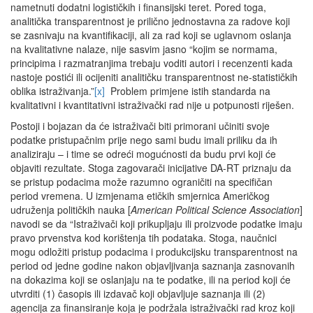
nametnuti dodatni logističkih i finansijski teret. Pored toga,
analitička transparentnost je prilično jednostavna za radove koji
se zasnivaju na kvantifikaciji, ali za rad koji se uglavnom oslanja
na kvalitativne nalaze, nije sasvim jasno “kojim se normama,
principima i razmatranjima trebaju voditi autori i recenzenti kada
nastoje postići ili ocijeniti analitičku transparentnost ne-statističkih
oblika istraživanja.”
[x]
Problem primjene istih standarda na
kvalitativni i kvantitativni istraživački rad nije u potpunosti riješen.
Postoji i bojazan da će istraživači biti primorani učiniti svoje
podatke pristupačnim prije nego sami budu imali priliku da ih
analiziraju – i time se odreći mogućnosti da budu prvi koji će
objaviti rezultate. Stoga zagovarači inicijative DA-RT priznaju da
se pristup podacima može razumno ograničiti na specifičan
period vremena. U izmjenama etičkih smjernica Američkog
udruženja političkih nauka [
American Political Science Association
]
navodi se da “Istraživači koji prikupljaju ili proizvode podatke imaju
pravo prvenstva kod korištenja tih podataka. Stoga, naučnici
mogu odložiti pristup podacima i produkcijsku transparentnost na
period od jedne godine nakon objavljivanja saznanja zasnovanih
na dokazima koji se oslanjaju na te podatke, ili na period koji će
utvrditi (1) časopis ili izdavač koji objavljuje saznanja ili (2)
agencija za finansiranje koja je podržala istraživački rad kroz koji