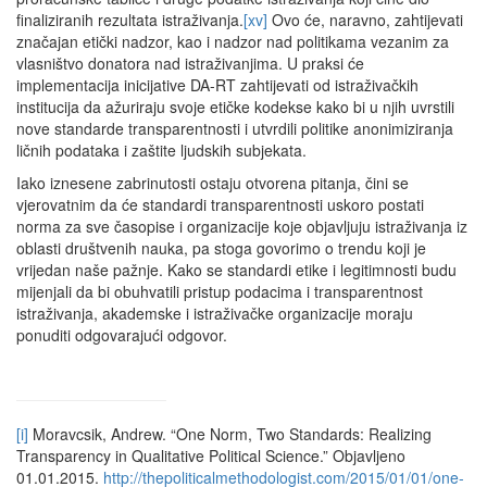
finaliziranih rezultata istraživanja.
[xv]
Ovo će, naravno, zahtijevati
značajan etički nadzor, kao i nadzor nad politikama vezanim za
vlasništvo donatora nad istraživanjima. U praksi će
implementacija inicijative DA-RT zahtijevati od istraživačkih
institucija da ažuriraju svoje etičke kodekse kako bi u njih uvrstili
nove standarde transparentnosti i utvrdili politike anonimiziranja
ličnih podataka i zaštite ljudskih subjekata.
Iako iznesene zabrinutosti ostaju otvorena pitanja, čini se
vjerovatnim da će standardi transparentnosti uskoro postati
norma za sve časopise i organizacije koje objavljuju istraživanja iz
oblasti društvenih nauka, pa stoga govorimo o trendu koji je
vrijedan naše pažnje. Kako se standardi etike i legitimnosti budu
mijenjali da bi obuhvatili pristup podacima i transparentnost
istraživanja, akademske i istraživačke organizacije moraju
ponuditi odgovarajući odgovor.
[i]
Moravcsik, Andrew. “One Norm, Two Standards: Realizing
Transparency in Qualitative Political Science.” Objavljeno
01.01.2015.
http://thepoliticalmethodologist.com/2015/01/01/one-