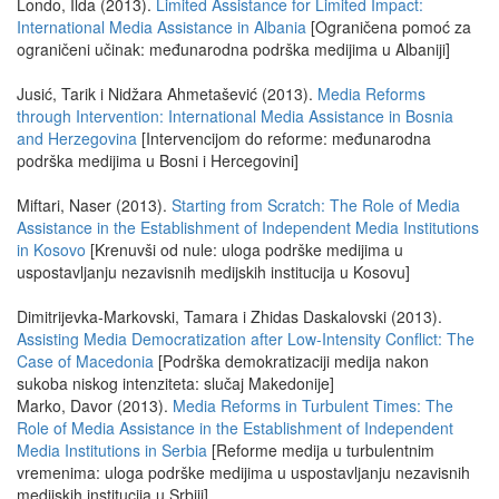
Londo, Ilda (2013).
Limited Assistance for Limited Impact:
International Media Assistance in Albania
[Ograničena pomoć za
ograničeni učinak: međunarodna podrška medijima u Albaniji]
Jusić, Tarik i Nidžara Ahmetašević (2013).
Media Reforms
through Intervention: International Media Assistance in Bosnia
and Herzegovina
[Intervencijom do reforme: međunarodna
podrška medijima u Bosni i Hercegovini]
Miftari, Naser (2013).
Starting from Scratch: The Role of Media
Assistance in the Establishment of Independent Media Institutions
in Kosovo
[Krenuvši od nule: uloga podrške medijima u
uspostavljanju nezavisnih medijskih institucija u Kosovu]
Dimitrijevka-Markovski, Tamara i Zhidas Daskalovski (2013).
Assisting Media Democratization after Low-Intensity Conflict: The
Case of Macedonia
[Podrška demokratizaciji medija nakon
sukoba niskog intenziteta: slučaj Makedonije]
Marko, Davor (2013).
Media Reforms in Turbulent Times: The
Role of Media Assistance in the Establishment of Independent
Media Institutions in Serbia
[Reforme medija u turbulentnim
vremenima: uloga podrške medijima u uspostavljanju nezavisnih
medijskih institucija u Srbiji]