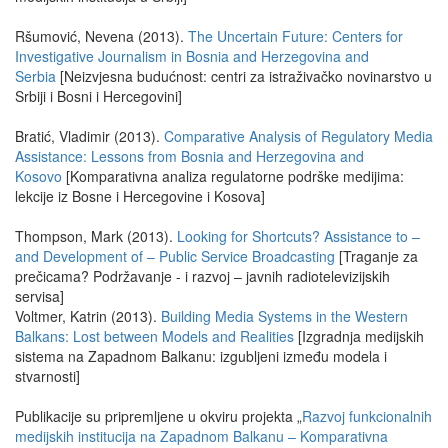
Ršumović, Nevena (2013).
The Uncertain Future: Centers for
Investigative Journalism in Bosnia and Herzegovina and
Serbia
[Neizvjesna budućnost: centri za istraživačko novinarstvo u
Srbiji i Bosni i Hercegovini]
Bratić, Vladimir (2013).
Comparative Analysis of Regulatory Media
Assistance: Lessons from Bosnia and Herzegovina and
Kosovo
[Komparativna analiza regulatorne podrške medijima:
lekcije iz Bosne i Hercegovine i Kosova]
Thompson, Mark (2013).
Looking for Shortcuts? Assistance to –
and Development of – Public Service Broadcasting
[Traganje za
prečicama? Podržavanje - i razvoj – javnih radiotelevizijskih
servisa]
Voltmer, Katrin (2013).
Building Media Systems in the Western
Balkans: Lost between Models and Realities
[Izgradnja medijskih
sistema na Zapadnom Balkanu: izgubljeni između modela i
stvarnosti]
Publikacije su pripremljene u okviru projekta „
Razvoj funkcionalnih
medijskih institucija na Zapadnom Balkanu – Komparativna