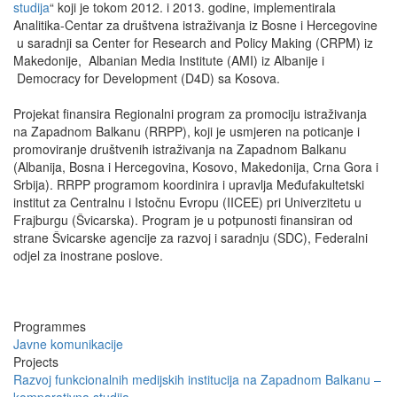
studija
“ koji je tokom 2012. i 2013. godine, implementirala
Analitika-Centar za društvena istraživanja iz Bosne i Hercegovine
u saradnji sa Center for Research and Policy Making (CRPM) iz
Makedonije, Albanian Media Institute (AMI) iz Albanije i
Democracy for Development (D4D) sa Kosova.
Projekat finansira Regionalni program za promociju istraživanja
na Zapadnom Balkanu (RRPP), koji je usmjeren na poticanje i
promoviranje društvenih istraživanja na Zapadnom Balkanu
(Albanija, Bosna i Hercegovina, Kosovo, Makedonija, Crna Gora i
Srbija). RRPP programom koordinira i upravlja Međufakultetski
institut za Centralnu i Istočnu Evropu (IICEE) pri Univerzitetu u
Frajburgu (Švicarska). Program je u potpunosti finansiran od
strane Švicarske agencije za razvoj i saradnju (SDC), Federalni
odjel za inostrane poslove.
Programmes
Javne komunikacije
Projects
Razvoj funkcionalnih medijskih institucija na Zapadnom Balkanu –