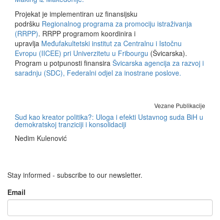
Projekat je implementiran uz finansijsku
podršku
Regionalnog programa za promociju istraživanja
(RRPP)
. RRPP programom koordinira i
upravlja
Međufakultetski institut za Centralnu i Istočnu
Evropu (IICEE) pri Univerzitetu u Fribourgu
(Švicarska).
Program u potpunosti finansira
Švicarska agencija za razvoj i
saradnju (SDC), Federalni odjel za inostrane poslove.
Vezane Publikacije
Sud kao kreator politika?: Uloga i efekti Ustavnog suda BiH u
demokratskoj tranziciji i konsolidaciji
Nedim Kulenović
Stay informed - subscribe to our newsletter.
Email