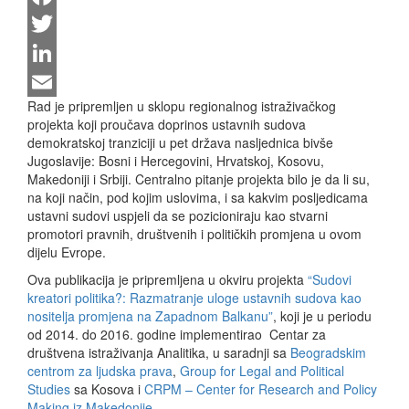
Facebook
Twitter
LinkedIn
Rad je pripremljen u sklopu regionalnog istraživačkog
Email
projekta koji proučava doprinos ustavnih sudova
demokratskoj tranziciji u pet država nasljednica bivše
Jugoslavije: Bosni i Hercegovini, Hrvatskoj, Kosovu,
Makedoniji i Srbiji. Centralno pitanje projekta bilo je da li su,
na koji način, pod kojim uslovima, i sa kakvim posljedicama
ustavni sudovi uspjeli da se pozicioniraju kao stvarni
promotori pravnih, društvenih i političkih promjena u ovom
dijelu Evrope.
Ova publikacija je pripremljena u okviru projekta
“Sudovi
kreatori politika?: Razmatranje uloge ustavnih sudova kao
nositelja promjena na Zapadnom Balkanu”
, koji je u periodu
od 2014. do 2016. godine implementirao Centar za
društvena istraživanja Analitika, u saradnji sa
Beogradskim
centrom za ljudska prava
,
Group for Legal and Political
Studies
sa Kosova i
CRPM – Center for Research and Policy
Making iz Makedonije.