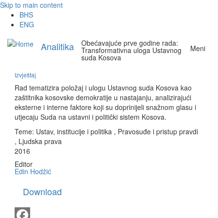
Skip to main content
BHS
ENG
Obećavajuće prve godine rada:
Analitika
Meni
Transformativna uloga Ustavnog
suda Kosova
Izvještaj
Rad tematizira položaj i ulogu Ustavnog suda Kosova kao
zaštitnika kosovske demokratije u nastajanju, analizirajući
eksterne i interne faktore koji su doprinijeli snažnom glasu i
utjecaju Suda na ustavni i politički sistem Kosova.
Teme:
Ustav, institucije i politika
,
Pravosuđe i pristup pravdi
,
Ljudska prava
2016
Editor
Edin Hodžić
Download