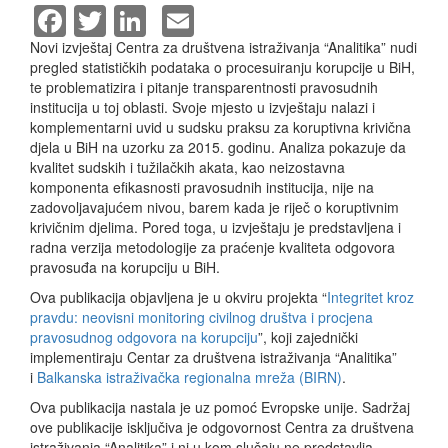
Facebook
Twitter
LinkedIn
Email
Novi izvještaj Centra za društvena istraživanja “Analitika” nudi
pregled statističkih podataka o procesuiranju korupcije u BiH,
te problematizira i pitanje transparentnosti pravosudnih
institucija u toj oblasti. Svoje mjesto u izvještaju nalazi i
komplementarni uvid u sudsku praksu za koruptivna krivična
djela u BiH na uzorku za 2015. godinu. Analiza pokazuje da
kvalitet sudskih i tužilačkih akata, kao neizostavna
komponenta efikasnosti pravosudnih institucija, nije na
zadovoljavajućem nivou, barem kada je riječ o koruptivnim
krivičnim djelima. Pored toga, u izvještaju je predstavljena i
radna verzija metodologije za praćenje kvaliteta odgovora
pravosuđa na korupciju u BiH.
Ova publikacija objavljena je u okviru projekta “
Integritet kroz
pravdu: neovisni monitoring civilnog društva i procjena
pravosudnog odgovora na korupciju
”, koji zajednički
implementiraju Centar za društvena istraživanja “Analitika”
i
Balkanska istraživačka regionalna mreža (BIRN)
.
Ova publikacija nastala je uz pomoć Evropske unije. Sadržaj
ove publikacije isključiva je odgovornost Centra za društvena
istraživanja “Analitika” i ni u kom slučaju ne predstavlja