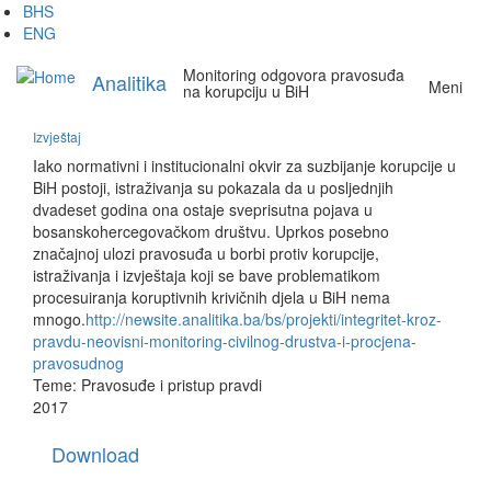
Skip
BHS
to
ENG
main
Monitoring odgovora pravosuđa
content
Analitika
Meni
na korupciju u BiH
Izvještaj
Iako normativni i institucionalni okvir za suzbijanje korupcije u
BiH postoji, istraživanja su pokazala da u posljednjih
dvadeset godina ona ostaje sveprisutna pojava u
bosanskohercegovačkom društvu. Uprkos posebno
značajnoj ulozi pravosuđa u borbi protiv korupcije,
istraživanja i izvještaja koji se bave problematikom
procesuiranja koruptivnih krivičnih djela u BiH nema
mnogo.
http://newsite.analitika.ba/bs/projekti/integritet-kroz-
pravdu-neovisni-monitoring-civilnog-drustva-i-procjena-
pravosudnog
Teme:
Pravosuđe i pristup pravdi
2017
Download