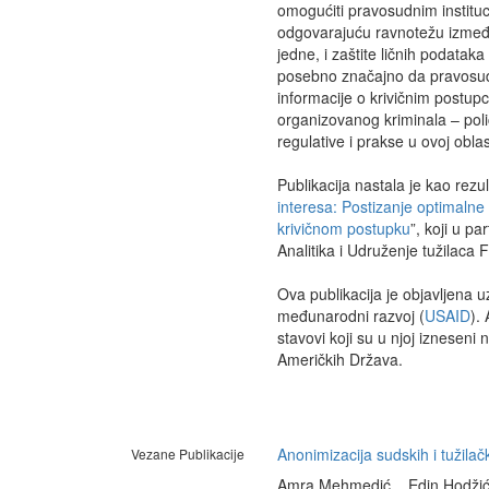
omogućiti pravosudnim institu
odgovarajuću ravnotežu između
jedne, i zaštite ličnih podatak
posebno značajno da pravosudne
informacije o krivičnim postupc
organizovanog kriminala – pol
regulative i prakse u ovoj obla
Publikacija nastala je kao rezul
interesa: Postizanje optimalne
krivičnom postupku
”, koji u p
Analitika i Udruženje tužilaca 
Ova publikacija je objavljena
međunarodni razvoj (
USAID
).
stavovi koji su u njoj izneseni
Američkih Država.
Anonimizacija sudskih i tužilačk
Vezane Publikacije
Amra Mehmedić , Edin Hodžić