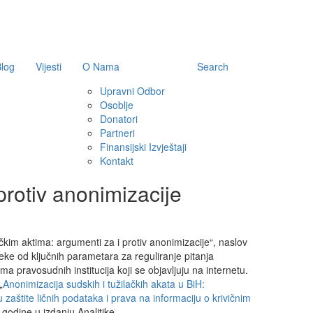
log
Vijesti
O Nama
Search
Upravni Odbor
Osoblje
Donatori
Partneri
Finansijski Izvještaji
Kontakt
protiv anonimizacije
ačkim aktima: argumenti za i protiv anonimizacije“, naslov
 neke od ključnih parametara za reguliranje pitanja
ma pravosudnih institucija koji se objavljuju na internetu.
„
Anonimizacija sudskih i tužilačkih akata u BiH:
štite ličnih podataka i prava na informaciju o krivičnim
 godine u izdanju Analitike.