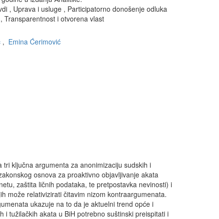
vdi
,
Uprava i usluge
,
Participatorno donošenje odluka
,
Transparentnost i otvorena vlast
ć
,
Emina Ćerimović
 na tri ključna argumenta za anonimizaciju sudskih i
 zakonskog osnova za proaktivno objavljivanje akata
netu, zaštita ličnih podataka, te pretpostavka nevinosti) i
jih može relativizirati čitavim nizom kontraargumenata.
umenata ukazuje na to da je aktuelni trend opće i
 i tužilačkih akata u BiH potrebno suštinski preispitati i