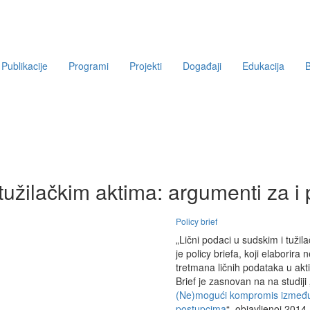
Publikacije
Programi
Projekti
Događaji
Edukacija
B
tužilačkim aktima: argumenti za i 
Policy brief
„Lični podaci u sudskim i tužil
je policy briefa, koji elaborira
tretmana ličnih podataka u akti
Brief je zasnovan na na studiji 
(Ne)mogući kompromis između za
postupcima
“, objavljenoj 2014.