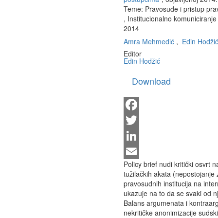
Teme:
Pravosuđe i pristup pra
,
Institucionalno komuniciranje
2014
Amra Mehmedić
,
Edin Hodži
Editor
Edin Hodžić
Download
Facebook
Twitter
LinkedIn
Policy brief nudi kritički osvrt
Email
tužilačkih akata (nepostojanje
pravosudnih institucija na inter
ukazuje na to da se svaki od n
Balans argumenata i kontraarg
nekritičke anonimizacije sudskih