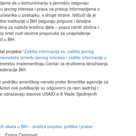
cijama da u komuniciranju s javnošću osiguraju
 javnog interesa i prava na pristup informacijama s
a učesnika u postupku, s druge strane. Ističući da je
 institucije u BiH osiguraju potpune i detaljne
ima za najteža krivična djela – poput ratnih zločina i
icy brief nudi okvirne preporuke za unapređenje
sti u BiH.
tat projekta “
Zaštita informacija vs. zaštita javnog
 ravnoteže između javnog interesa i zaštite informacija u
artnerstvu implementiraju Centar za društvena istraživanja
Federacije BiH.
 uz podršku američkog naroda preko Američke agencije za
 Autori ove publikacije su odgovorni za njen sadržaj i
 ne odražavaju stavove USAID-a ili Vlade Sjedinjenih
ih akata u BiH – analiza propisa, politika i praksi
 , Emina Ćerimović