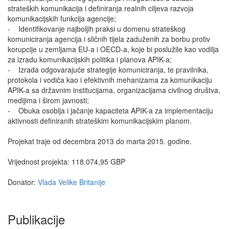
strateških komunikacija i definiranja realnih ciljeva razvoja
komunikacijskih funkcija agencije;
- Identifikovanje najboljih praksi u domenu strateškog
komuniciranja agencija i sličnih tijela zaduženih za borbu protiv
korupcije u zemljama EU-a i OECD-a, koje bi poslužile kao vodilja
za izradu komunikacijskih politika i planova APIK-a;
- Izrada odgovarajuće strategije komuniciranja, te pravilnika,
protokola i vodiča kao i efektivnih mehanizama za komunikaciju
APIK-a sa državnim institucijama, organizacijama civilnog društva,
medijima i širom javnosti;
- Obuka osoblja i jačanje kapaciteta APIK-a za implementaciju
aktivnosti definiranih strateškim komunikacijskim planom.
Projekat traje od decembra 2013 do marta 2015. godine.
Vrijednost projekta: 118.074,95 GBP
Donator:
Vlada Velike Britanije
Publikacije