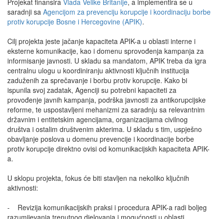
Projekat finansira
Vlada Velike Britanije
, a implementira se u
saradnji sa
Agencijom za prevenciju korupcije i koordinaciju borbe
protiv korupcije Bosne i Hercegovine (APIK)
.
Cilj projekta jeste jačanje kapaciteta APIK-a u oblasti interne i
eksterne komunikacije, kao i domenu sprovođenja kampanja za
informisanje javnosti. U skladu sa mandatom, APIK treba da igra
centralnu ulogu u koordiniranju aktivnosti ključnih institucija
zaduženih za sprečavanje i borbu protiv korupcije. Kako bi
ispunila svoj zadatak, Agenciji su potrebni kapaciteti za
provođenje javnih kampanja, podrška javnosti za antikorupcijske
reforme, te uspostavljeni mehanizmi za saradnju sa relevantnim
državnim i entitetskim agencijama, organizacijama civilnog
društva i ostalim društvenim akterima. U skladu s tim, uspješno
obavljanje poslova u domenu prevencije i koordinacije borbe
protiv korupcije direktno ovisi od komunikacijskih kapaciteta APIK-
a.
U sklopu projekta, fokus će biti stavljen na nekoliko ključnih
aktivnosti:
- Revizija komunikacijskih praksi i procedura APIK-a radi boljeg
razumijevanja trenutnog djelovanja i mogućnosti u oblasti