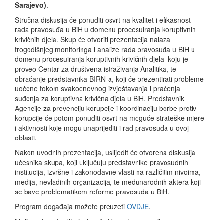
Sarajevo)
.
Stručna diskusija će ponuditi osvrt na kvalitet i efikasnost
rada pravosuđa u BiH u domenu procesuiranja koruptivnih
krivičnih djela. Skup će otvoriti prezentacija nalaza
trogodišnjeg monitoringa i analize rada pravosuđa u BiH u
domenu procesuiranja koruptivnih krivičnih djela, koju je
proveo Centar za društvena istraživanja Analitika, te
obraćanje predstavnika BIRN-a, koji će prezentirati probleme
uočene tokom svakodnevnog izvještavanja i praćenja
suđenja za koruptivna krivična djela u BiH. Predstavnik
Agencije za prevenciju korupcije i koordinaciju borbe protiv
korupcije će potom ponuditi osvrt na moguće strateške mjere
i aktivnosti koje mogu unaprijediti i rad pravosuđa u ovoj
oblasti.
Nakon uvodnih prezentacija, uslijedit će otvorena diskusija
učesnika skupa, koji uključuju predstavnike pravosudnih
institucija, izvršne i zakonodavne vlasti na različitim nivoima,
medija, nevladinih organizacija, te međunarodnih aktera koji
se bave problematikom reforme pravosuđa u BiH.
Program događaja možete preuzeti
OVDJE
.