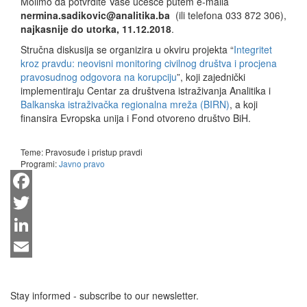
Molimo da potvrdite Vaše učešće putem e-maila
nermina.sadikovic@analitika.ba
(ili telefona 033 872 306),
najkasnije do utorka, 11.12.2018
.
Stručna diskusija se organizira u okviru projekta “
Integritet
kroz pravdu: neovisni monitoring civilnog društva i procjena
pravosudnog odgovora na korupciju
”, koji zajednički
implementiraju Centar za društvena istraživanja Analitika i
Balkanska istraživačka regionalna mreža (BIRN)
, a koji
finansira Evropska unija i Fond otvoreno društvo BiH.
Teme:
Pravosuđe i pristup pravdi
Programi:
Javno pravo
Facebook
Twitter
LinkedIn
Email
Stay informed - subscribe to our newsletter.