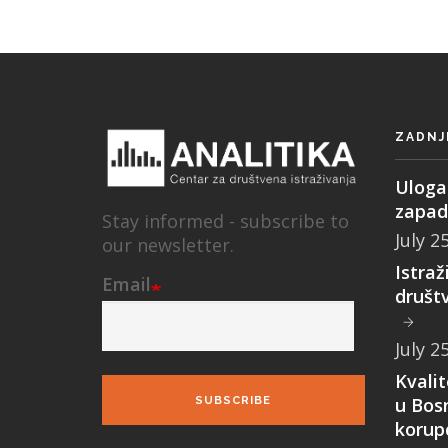
ZADNJ
Uloga 
zapad
Stay informed - subscribe to
July 2
our newsletter.
Istraž
Email
društ
July 2
Kvali
u Bosn
SUBSCRIBE
korupc