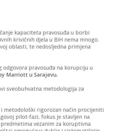
čanje kapaciteta pravosuđa u borbi
tivnih krivičnih djela u BiH nema mnogo.
voj oblasti, te nedosljedna primjena
ing odgovora pravosuđa na korupciju u
by Marriott u Sarajevu.
dstavi sveobuhvatna metodologija za
an i metodološki rigorozan način procijeniti
voj pilot-fazi, fokus je stavljen na
a u predmetima vezanim za koruptivna
vještaj omogućava dublje i sistematičnije