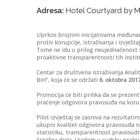
Adresa:
Hotel Courtyard by Ma
Uprkos brojnim inicijativama međunar
protiv korupcije, istraživanja i izvje
Tome ne idu u prilog neujednačenost s
proaktivne transparentnosti tih instit
Centar za društvena istraživanja Anali
BiH”, koja će se održati
6. oktobra 2017
Promocija će biti prilika da se prezent
praćenje odgovora pravosuđa na koru
Pilot-izvještaj se zasniva na rezultatim
ukupni kvalitet odgovora pravosuđa na 
statistiku, transparentnost pravosudni
krivična djela. Uvidom u sudsku praksu 