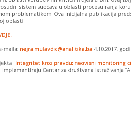
vosudni sistem suočava u oblasti procesuiranja koru
om problematikom. Ova inicijalna publikacija preds
voj oblasti.
VDJE.
e-maila:
nejra.mulavdic@analitika.ba
4.10.2017. godi
jekta “
Integritet kroz pravdu: neovisni monitoring 
ki implementiraju Centar za društvena istraživanja “An