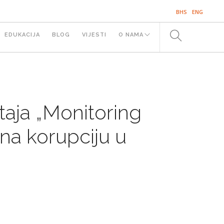
BHS
ENG
EDUKACIJA
BLOG
VIJESTI
O NAMA
SE
štaja „Monitoring
na korupciju u