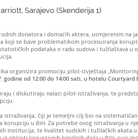
rriott, Sarajevo (Skenderija 1)
odnih donatora i domaćih aktera, usmjerenim na ja
štaja koji se bave problematikom procesuiranja korup
tatističkih podataka o radu sudova i tužilaštava u o
ucija.
tika organizira promociju pilot-izvještaja „Monitor
. godine od 12:00 do 14:00 sati, u hotelu Courtyard 
iraju i diskutiraju nalazi pilot-istraživanja, te pre
pciju.
a istraživanja, čiji je temeljni cilj bio na sistematič
korupciju u BiH. Za potrebe ovog istraživanja u njego
h institucija, te kvalitet sudskih i tužilačkih akat
iz oblasti koruptivnih krivičnih djela u BiH, ovaj iz