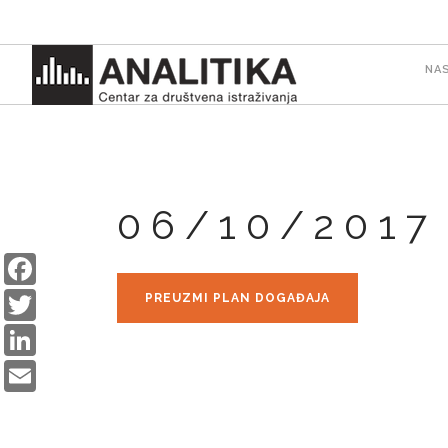
Skip
to
M
main
NA
content
n
06/10/2017
Facebook
Twitter
PREUZMI PLAN DOGAĐAJA
LinkedIn
Email