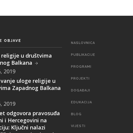
E OBJAVE
MAIN
NASLOVNICA
NAVIGATION
religije u društvima
PUBLIKACIJE
nog Balkana
PROGRAMI
5, 2019
PROJEKTI
ivanje uloge religije u
vima Zapadnog Balkana
DOGAĐAJI
5, 2019
EDUKACIJA
tet odgovora pravosuđa
BLOG
i i Hercegovini na
iju: Ključni nalazi
VIJESTI