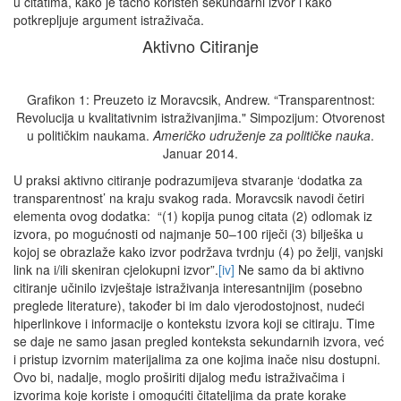
u citatima, kako je tačno korišten sekundarni izvor i kako
potkrepljuje argument istraživača.
Aktivno Citiranje
Grafikon 1: Preuzeto iz Moravcsik, Andrew. “Transparentnost:
Revolucija u kvalitativnim istraživanjima." Simpozijum: Otvorenost
u političkim naukama.
Američko udruženje za političke nauka
.
Januar 2014.
U praksi aktivno citiranje podrazumijeva stvaranje ‘dodatka za
transparentnost’ na kraju svakog rada. Moravcsik navodi četiri
elementa ovog dodatka: “(1) kopija punog citata (2) odlomak iz
izvora, po mogućnosti od najmanje 50–100 riječi (3) bilješka u
kojoj se obrazlaže kako izvor podržava tvrdnju (4) po želji, vanjski
link na i/ili skeniran cjelokupni izvor”.
[iv]
Ne samo da bi aktivno
citiranje učinilo izvještaje istraživanja interesantnijim (posebno
preglede literature), također bi im dalo vjerodostojnost, nudeći
hiperlinkove i informacije o kontekstu izvora koji se citiraju. Time
se daje ne samo jasan pregled konteksta sekundarnih izvora, već
i pristup izvornim materijalima za one kojima inače nisu dostupni.
Ovo bi, nadalje, moglo proširiti dijalog među istraživačima i
izvorima koje koriste i omogućiti čitateljima da prate korake