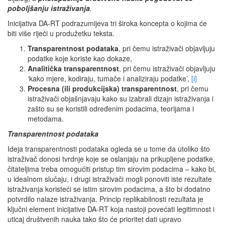
poboljšanju istraživanja
.
Inicijativa DA-RT podrazumijeva tri široka koncepta o kojima će
biti više riječi u produžetku teksta.
Transparentnost podataka
, pri čemu istraživači objavljuju
podatke koje koriste kao dokaze,
Analitička transparentnost
, pri čemu istraživači objavljuju
‘kako mjere, kodiraju, tumače i analiziraju podatke’,
[i]
Procesna (ili produkcijska) transparentnost
, pri čemu
istraživači objašnjavaju kako su izabrali dizajn istraživanja i
zašto su se koristili određenim podacima, teorijama i
metodama.
Transparentnost podataka
Ideja transparentnosti podataka ogleda se u tome da utoliko što
istraživač donosi tvrdnje koje se oslanjaju na prikupljene podatke,
čitateljima treba omogućiti pristup tim sirovim podacima – kako bi,
u idealnom slučaju, i drugi istraživači mogli ponoviti iste rezultate
istraživanja koristeći se istim sirovim podacima, a što bi dodatno
potvrdilo nalaze istraživanja. Princip replikabilnosti rezultata je
ključni element inicijative DA-RT koja nastoji povećati legitimnost i
uticaj društvenih nauka tako što će prioritet dati upravo