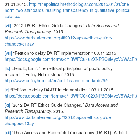
01.01.2015.
http://thepoliticalmethodologist.com/2015/01/01/one-
norm-two-standards-realizing-transparency-in-qualitative-political-
science/
.
[vii]
˝2012 DA-RT Ethics Guide Changes.˝
Data Access and
Research Transparency.
2015.
http://www.dartstatement.org/#!2012-apsa-ethics-guide-
changes/c13ay
[viii]
“Petition to delay DA-RT implementation.” 03.11.2015.
https://docs.google.com/forms/d/1BWFO6462XNPBO8MyxV5WAc
[ix]
Efendić, Emir. “Ten ethical principles for public policy
research.” Policy Hub. oktobar 2015.
http://www.policyhub.net/en/politics-and-standards/99
[x]
“Petition to delay DA-RT implementation.” 03.11.2015.
https://docs.google.com/forms/d/1BWFO6462XNPBO8MyxV5WAc
[xi]
˝2012 DA-RT Ethics Guide Changes.˝
Data Access and
Research Transparency.
2015.
http://www.dartstatement.org/#!2012-apsa-ethics-guide-
changes/c13ay
[xii]
“Data Access and Research Transparency (DA-RT): A Joint