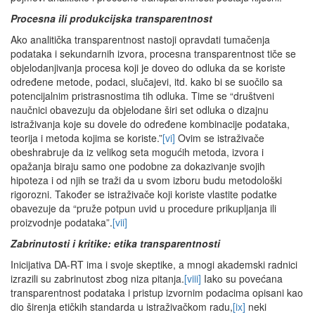
Procesna ili produkcijska transparentnost
Ako analitička transparentnost nastoji opravdati tumačenja
podataka i sekundarnih izvora, procesna transparentnost tiče se
objelodanjivanja procesa koji je doveo do odluka da se koriste
određene metode, podaci, slučajevi, itd. kako bi se suočilo sa
potencijalnim pristrasnostima tih odluka. Time se “društveni
naučnici obavezuju da objelodane širi set odluka o dizajnu
istraživanja koje su dovele do određene kombinacije podataka,
teorija i metoda kojima se koriste.”
[vi]
Ovim se istraživače
obeshrabruje da iz velikog seta mogućih metoda, izvora i
opažanja biraju samo one podobne za dokazivanje svojih
hipoteza i od njih se traži da u svom izboru budu metodološki
rigorozni. Također se istraživače koji koriste vlastite podatke
obavezuje da “pruže potpun uvid u procedure prikupljanja ili
proizvodnje podataka”.
[vii]
Zabrinutosti i kritike: etika transparentnosti
Inicijativa DA-RT ima i svoje skeptike, a mnogi akademski radnici
izrazili su zabrinutost zbog niza pitanja.
[viii]
Iako su povećana
transparentnost podataka i pristup izvornim podacima opisani kao
dio širenja etičkih standarda u istraživačkom radu,
[ix]
neki