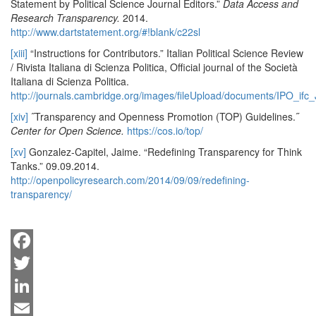
Statement by Political Science Journal Editors.”
Data Access and
Research Transparency.
2014.
http://www.dartstatement.org/#!blank/c22sl
[xiii]
“Instructions for Contributors.” Italian Political Science Review
/ Rivista Italiana di Scienza Politica, Official journal of the Società
Italiana di Scienza Politica.
http://journals.cambridge.org/images/fileUpload/documents/IPO_ifc_
[xiv]
˝Transparency and Openness Promotion (TOP) Guidelines.˝
Center for Open Science.
https://cos.io/top/
[xv]
Gonzalez-Capitel, Jaime. “Redefining Transparency for Think
Tanks.” 09.09.2014.
http://openpolicyresearch.com/2014/09/09/redefining-
transparency/
Facebook
Twitter
LinkedIn