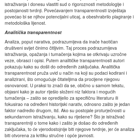
istraživanja i donesu vlastiti sud o rigoroznosti metodologije i
postojanosti tvrdnji. Povećavanjem transparentnosti izvještaja
povećao bi se njihov potencijalni uticaj, a obeshrabrilo plagiranje i
metodološka lijenost.
Analitička transparentnost
Analiza, poput narativa, podrazumijeva da inače haotičan
društveni svijet činimo čitljivim. Taj proces podrazumijeva
istraživanja, opažanja i tumačenja kojima se otkrivaju uzročne
veze, obrasci i opisi. Putem analitičke transparentnosti autori
pokazuju kako su došli do određenih zaključaka. Analitička
transparentnost pruža uvid u način na koji su podaci kodirani i
analizirani, što omogućuje čitateljima da procijene njegovu
osnovanost. U praksi to znači da se, obično u samom tekstu,
objasni kako je autor riješio složeni niz faktora i mogućih
tumačenja – zašto se opredijelio za specifičnu literaturu ili
fokusirao na određeni historijski narativ, odnosno zašto je jedan
faktor nadredio drugom, itd. Ako su postojale proturječnosti u
sekundarnom istraživanju, kako su riješene? Što je istraživač
transparentniji o tome kako i zašto je došao do određenih
zaključaka, to će vjerodostojnije biti njegove tvrdnje, jer će analiza
biti otvorena za kritiku stručne i opće javnosti.