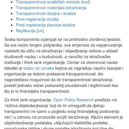
Transparentnost analitičkih metoda (kod)
Transparentnost materijala istraživanja
Transparentnost dizajna i analize
Pred-registracija studija
Pred-registracija planova analize
Replikacija
.
[xiv]
Svaka komponenta ocjenjuje se na prethodno utvrđenoj ljestvici.
Sa sve većim brojem potpisnika, ove smjernice će najvjerovatnije
nastaviti da utiču na istraživanja i objavljivanja radova u oblasti
društvenih nauka i u budućnosti, a naročito za istraživačke
institucije i think tank organizacije. Centar za otvorenost nauke
također je
izdao niz oznaka
kojima se nagrađuju naučni časopisi i
organizacije sa dobrim praksama transparentnosti, što
nagovještava mogućnost da će transparentnost istraživanja
postati jednako važan pokazatelj pouzdanosti i legitimnosti kao
što je to finansijska transparentnost.
Za think tank organizacije,
Open Policy Research
predlaže niz
‘režima objelodanjivanja’ koji će im omogućiti da djeluju
transparentno ne samo u pogledu svog finansijskog poslovanja
već i u odnosu na proizvode svojih istraživanja. Ključni element je
objelodanjivanje podataka, uključujući statističke podatke,
proračunske tablice i druge podatke istraživanja koji čine dio