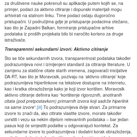
za društvene nauke pokrenuli su aplikacije putem kojih se, na
primjer, podaci za aktivno citiranje i dopunski materijali mogu
arhivirati na stalnom linku. Time podaci ostaju dugoročno
pristupačni. U područjima gdje je pristupanje podacima otežano,
kao što je Zapadni Balkan, formiranje pristupačne arhive
podataka iz prošlih projekata bilo bi naročito korisno za druge
istraživače.
Transparentni sekundarni izvori: Aktivno citiranje
Što se tiče sekundarnih izvora, transparentnost podataka također
podrazumijeva novi i izmijenjeni standard za citiranje literature. U
zamjenu za statične citate starih vremena, zagovarači inicijative
DA-RT, kao što je Moravcsik, pozivaju na ‘aktivno citiranje’ koje
podrazumijeva hiperlinkove na tekstove dostupne na internetu,
kao i kratka obrazloženja kako je koji izvor korišten. Moravcsik
aktivno citiranje definira kao “korištenje
rigoroznih, anotiranih
citata (pod pretpostavkom) primarnih izvora koji sadrže hiperlink
na same izvore
”.
[iii]
To podrazumijeva dvije stvari. Za primarne
izvore to znači da, ako citirate vlastite izvore, morate također
uvrstiti i vezu sa nekim dijelom relevantnih podataka – bar jedan
pasus koji će smjestiti podatke u odgovarajući kontekst. Za
sekundarne izvore to podrazumijeva i dodatni korak obrazloženja,