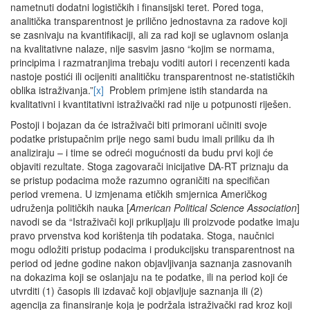
nametnuti dodatni logističkih i finansijski teret. Pored toga,
analitička transparentnost je prilično jednostavna za radove koji
se zasnivaju na kvantifikaciji, ali za rad koji se uglavnom oslanja
na kvalitativne nalaze, nije sasvim jasno “kojim se normama,
principima i razmatranjima trebaju voditi autori i recenzenti kada
nastoje postići ili ocijeniti analitičku transparentnost ne-statističkih
oblika istraživanja.”
[x]
Problem primjene istih standarda na
kvalitativni i kvantitativni istraživački rad nije u potpunosti riješen.
Postoji i bojazan da će istraživači biti primorani učiniti svoje
podatke pristupačnim prije nego sami budu imali priliku da ih
analiziraju – i time se odreći mogućnosti da budu prvi koji će
objaviti rezultate. Stoga zagovarači inicijative DA-RT priznaju da
se pristup podacima može razumno ograničiti na specifičan
period vremena. U izmjenama etičkih smjernica Američkog
udruženja političkih nauka [
American Political Science Association
]
navodi se da “Istraživači koji prikupljaju ili proizvode podatke imaju
pravo prvenstva kod korištenja tih podataka. Stoga, naučnici
mogu odložiti pristup podacima i produkcijsku transparentnost na
period od jedne godine nakon objavljivanja saznanja zasnovanih
na dokazima koji se oslanjaju na te podatke, ili na period koji će
utvrditi (1) časopis ili izdavač koji objavljuje saznanja ili (2)
agencija za finansiranje koja je podržala istraživački rad kroz koji