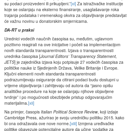
su podaci proizvedeni ili prikupljeni.”
[xi]
Za istraživačke institucije
koje se oslanjaju na eksterno finansiranje, usaglašavanje roka
trajanja podataka i vremenskog okvira za objavljivanje predstavljat
će važnu novinu u donatorskim smjernicama.
DA-RT u praksi
Urednici vodećih naučnih časopisa su, međutim, uglavnom
pozitivno reagirali na ove inicijative i počeli sa implementacijom
novih standarda transparentnosti. Izjava o transparentnosti
urednika časopisa [
Journal Editors’ Transparency Statement,
JETS
] je zajednička izjava koju potpisuje 27 vodećih časopisa za
političke nauke iz Sjedinjenih Država, Velike Britanije i Evrope.
Ključni elementi novih standarda transparentnosti
podrazumijevaju osiguranje da citirani podaci budu dostupni u
vrijeme objavljivanja i zahtijevaju od autora da “jasno opišu
analitičke procedure na koje se oslanjaju njihove objavljene
tvrdnje” i po mogućnosti obezbijede pristup odgovarajućim
materijalima.
[xii]
Na primjer, časopis
Italian Political Science Review
, koji izdaje
Cambridge Press, ažurirao je svoju uredničku politiku 2015. kako
bi ona odražavala ove nove norme.
[xiii]
Izmjena uređivačke
politike obavezuje potencijalne autore da učine ‘podatke za