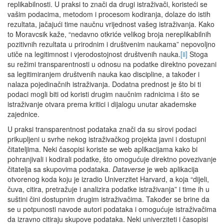
replikabilnosti. U praksi to znači da drugi istraživači, koristeći se
vašim podacima, metodom i procesom kodiranja, dolaze do istih
rezultata, jačajući time naučnu vrijednost vašeg istraživanja. Kako
to Moravcsik kaže, “nedavno otkriće velikog broja nereplikabilnih
pozitivnih rezultata u prirodnim i društvenim naukama” nepovoljno
utiče na legitimnost i vjerodostojnost društvenih nauka.
[ii]
Stoga
su režimi transparentnosti u odnosu na podatke direktno povezani
sa legitimiranjem društvenih nauka kao discipline, a također i
nalaza pojedinačnih istraživanja. Dodatna prednost je što bi ti
podaci mogli biti od koristi drugim naučnim radnicima i što se
istraživanje otvara prema kritici i dijalogu unutar akademske
zajednice.
U praksi transparentnost podataka znači da su sirovi podaci
prikupljeni u svrhe nekog istraživačkog projekta javni i dostupni
čitateljima. Neki časopisi koriste se web aplikacijama kako bi
pohranjivali i kodirali podatke, što omogućuje direktno povezivanje
čitatelja sa skupovima podataka.
Dataverse
je web aplikacija
otvorenog koda koju je izradio Univerzitet Harvard, a koja “dijeli,
čuva, citira, pretražuje i analizira podatke istraživanja” i time ih u
suštini čini dostupnim drugim istraživačima. Također se brine da
se u potpunosti navode autori podataka i omogućuje istraživačima
da izravno citiraju skupove podataka. Neki univerziteti i časopisi