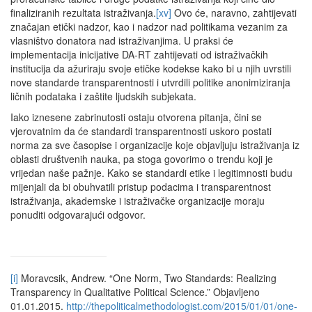
finaliziranih rezultata istraživanja.
[xv]
Ovo će, naravno, zahtijevati
značajan etički nadzor, kao i nadzor nad politikama vezanim za
vlasništvo donatora nad istraživanjima. U praksi će
implementacija inicijative DA-RT zahtijevati od istraživačkih
institucija da ažuriraju svoje etičke kodekse kako bi u njih uvrstili
nove standarde transparentnosti i utvrdili politike anonimiziranja
ličnih podataka i zaštite ljudskih subjekata.
Iako iznesene zabrinutosti ostaju otvorena pitanja, čini se
vjerovatnim da će standardi transparentnosti uskoro postati
norma za sve časopise i organizacije koje objavljuju istraživanja iz
oblasti društvenih nauka, pa stoga govorimo o trendu koji je
vrijedan naše pažnje. Kako se standardi etike i legitimnosti budu
mijenjali da bi obuhvatili pristup podacima i transparentnost
istraživanja, akademske i istraživačke organizacije moraju
ponuditi odgovarajući odgovor.
[i]
Moravcsik, Andrew. “One Norm, Two Standards: Realizing
Transparency in Qualitative Political Science.” Objavljeno
01.01.2015.
http://thepoliticalmethodologist.com/2015/01/01/one-