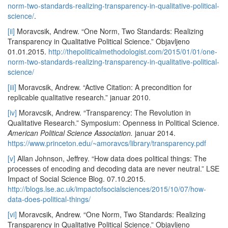
norm-two-standards-realizing-transparency-in-qualitative-political-
science/
.
[ii]
Moravcsik, Andrew. “One Norm, Two Standards: Realizing
Transparency in Qualitative Political Science.” Objavljeno
01.01.2015.
http://thepoliticalmethodologist.com/2015/01/01/one-
norm-two-standards-realizing-transparency-in-qualitative-political-
science/
[iii]
Moravcsik, Andrew. “Active Citation: A precondition for
replicable qualitative research.” januar 2010.
[iv]
Moravcsik, Andrew. “Transparency: The Revolution in
Qualitative Research.” Symposium: Openness in Political Science.
American Political Science Association.
januar 2014.
https://www.princeton.edu/~amoravcs/library/transparency.pdf
[v]
Allan Johnson, Jeffrey. “How data does political things: The
processes of encoding and decoding data are never neutral.” LSE
Impact of Social Science Blog. 07.10.2015.
http://blogs.lse.ac.uk/impactofsocialsciences/2015/10/07/how-
data-does-political-things/
[vi]
Moravcsik, Andrew. “One Norm, Two Standards: Realizing
Transparency in Qualitative Political Science.” Objavljeno