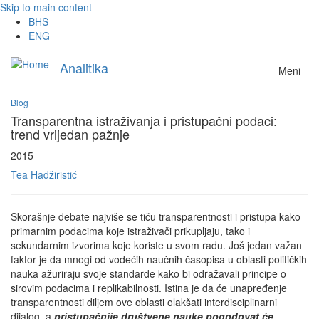
Skip to main content
BHS
ENG
Analitika
Meni
Blog
Transparentna istraživanja i pristupačni podaci:
trend vrijedan pažnje
2015
Tea Hadžiristić
Skorašnje debate najviše se tiču transparentnosti i pristupa kako
primarnim podacima koje istraživači prikupljaju, tako i
sekundarnim izvorima koje koriste u svom radu. Još jedan važan
faktor je da mnogi od vodećih naučnih časopisa u oblasti političkih
nauka ažuriraju svoje standarde kako bi odražavali principe o
sirovim podacima i replikabilnosti. Istina je da će unapređenje
transparentnosti diljem ove oblasti olakšati interdisciplinarni
dijalog, a
pristupačnije društvene nauke pogodovat će