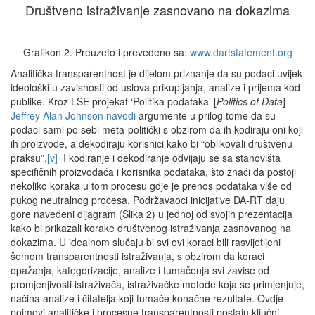
Društveno istraživanje zasnovano na dokazima
Grafikon 2. Preuzeto i prevedeno sa:
www.dartstatement.org
Analitička transparentnost je dijelom priznanje da su podaci uvijek
ideološki u zavisnosti od uslova prikupljanja, analize i prijema kod
publike. Kroz LSE projekat ‘Politika podataka’ [
Politics of Data
]
Jeffrey Alan Johnson navodi
argumente u prilog tome da su
podaci sami po sebi meta-politički s obzirom da ih kodiraju oni koji
ih proizvode, a dekodiraju korisnici kako bi “oblikovali društvenu
praksu”.
[v]
I kodiranje i dekodiranje odvijaju se sa stanovišta
specifičnih proizvođača i korisnika podataka, što znači da postoji
nekoliko koraka u tom procesu gdje je prenos podataka više od
pukog neutralnog procesa. Podržavaoci inicijative DA-RT daju
gore navedeni dijagram (Slika 2) u jednoj od svojih prezentacija
kako bi prikazali korake društvenog istraživanja zasnovanog na
dokazima. U idealnom slučaju bi svi ovi koraci bili rasvijetljeni
šemom transparentnosti istraživanja, s obzirom da koraci
opažanja, kategorizacije, analize i tumačenja svi zavise od
promjenjivosti istraživača, istraživačke metode koja se primjenjuje,
načina analize i čitatelja koji tumače konačne rezultate. Ovdje
pojmovi analitičke i procesne transparentnosti postaju ključni.