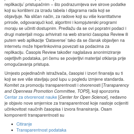
replikaciju’ pristupačnim – što podrazumijeva sve sirove podatke
koji su korišteni za izradu tabela i dijagrama rada koji se
objavljuje. Na sličan način, za radove koji su više kvantitativne
prirode, odgovarajući kod, algoritmi i kompjuterski programi
moraju se učiniti dostupnim. Predlažu da se ovi popratni podaci i
drugi materijali mogu arhivirati na web stranici časopisa Review ili
putem web aplikacije ‘Dataverse’ tako da se članak objavljen na
internetu može hiperlinkovima povezati sa podacima za
replikaciju. Časopis Review također naglašava anonimiziranje
osjetljivih podataka, pri čemu se povjerljivi materijal otklanja prije
omogućavanja pristupa.
Umjesto pojedinačnih istraživača, časopisi i izvori finansija su ti
koji se sve više stavljaju pod lupu u pogledu izmjene standarda.
Komitet za promociju transparentnosti i otvorenosti [
Transparency
and Openness Promotion Committee, TOPS
], koji sponzorira
Centar za otvorenost nauke
[
Center for Open Science
], nedavno
je objavio nove smjernice za transparentnost koje nastoje ocijeniti
učinkovitost naučnih časopisa i izvora finansiranja. Osam
komponenti transparentnosti su
Citiranje
Transparentnost podataka