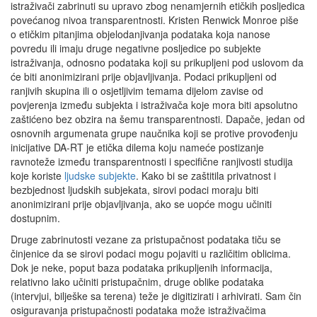
istraživači zabrinuti su upravo zbog nenamjernih etičkih posljedica
povećanog nivoa transparentnosti. Kristen Renwick Monroe piše
o etičkim pitanjima objelodanjivanja podataka koja nanose
povredu ili imaju druge negativne posljedice po subjekte
istraživanja, odnosno podataka koji su prikupljeni pod uslovom da
će biti anonimizirani prije objavljivanja. Podaci prikupljeni od
ranjivih skupina ili o osjetljivim temama dijelom zavise od
povjerenja između subjekta i istraživača koje mora biti apsolutno
zaštićeno bez obzira na šemu transparentnosti. Dapače, jedan od
osnovnih argumenata grupe naučnika koji se protive provođenju
inicijative DA-RT je etička dilema koju nameće postizanje
ravnoteže između transparentnosti i specifične ranjivosti studija
koje koriste
ljudske subjekte
. Kako bi se zaštitila privatnost i
bezbjednost ljudskih subjekata, sirovi podaci moraju biti
anonimizirani prije objavljivanja, ako se uopće mogu učiniti
dostupnim.
Druge zabrinutosti vezane za pristupačnost podataka tiču se
činjenice da se sirovi podaci mogu pojaviti u različitim oblicima.
Dok je neke, poput baza podataka prikupljenih informacija,
relativno lako učiniti pristupačnim, druge oblike podataka
(intervjui, bilješke sa terena) teže je digitizirati i arhivirati. Sam čin
osiguravanja pristupačnosti podataka može istraživačima