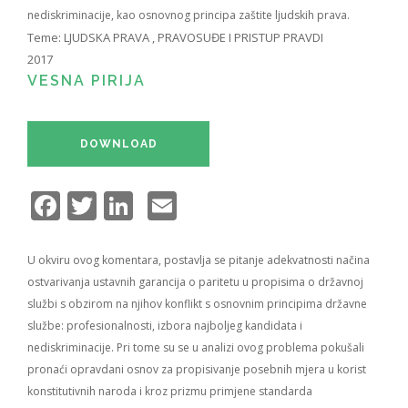
nediskriminacije, kao osnovnog principa zaštite ljudskih prava.
Teme:
LJUDSKA PRAVA
,
PRAVOSUĐE I PRISTUP PRAVDI
2017
VESNA PIRIJA
DOWNLOAD
Facebook
Twitter
LinkedIn
Email
U okviru ovog komentara, postavlja se pitanje adekvatnosti načina
ostvarivanja ustavnih garancija o paritetu u propisima o državnoj
službi s obzirom na njihov konflikt s osnovnim principima državne
službe: profesionalnosti, izbora najboljeg kandidata i
nediskriminacije. Pri tome su se u analizi ovog problema pokušali
pronaći opravdani osnov za propisivanje posebnih mjera u korist
konstitutivnih naroda i kroz prizmu primjene standarda