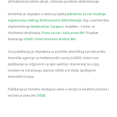
afirmativne/pozitivne akcije, odnosno pozitivne diskriminacije.
Komentar je objavljen u okviru projekta
Jednakost za sve: Koalicija
organizacija civilnog društva protiv diskriminacije
, koji u partnerstvu
implementiraju
Mediacentar Sarajevo
, Analitika – Centar za
društvena istraživanja,
Prava za sve
i
Vaša prava BiH
. Projekat
finansiraju
USAID
i
Fond otvoreno društvo BiH
.
Ova publikacija je objavljena uz podršku američkog naroda preko
Američke agencije za međunarodni razvoj (USAID). Autori ove
publikacije su odgovorni za njen sadržaj i stavovi koji su u njoj
izneseni ne odražavaju stavove USAID-a ili Vlade Sjedinjenih
Američkih Država.
Publikacija je trenutno dostupna samo u verziji na lokalnim jezicima i
možete je preuzeti
OVDJE
.