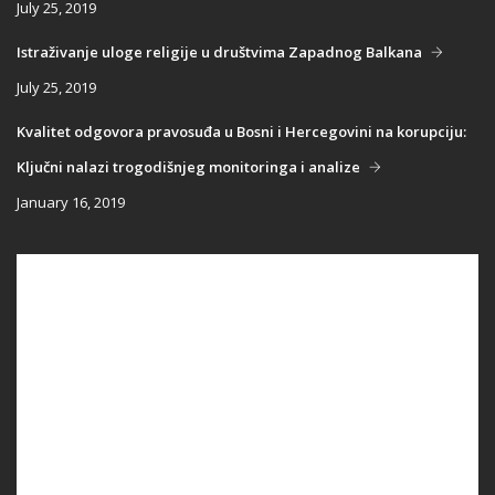
July 25, 2019
Istraživanje uloge religije u društvima Zapadnog Balkana
July 25, 2019
Kvalitet odgovora pravosuđa u Bosni i Hercegovini na korupciju:
Ključni nalazi trogodišnjeg monitoringa i analize
January 16, 2019
Main
NASLOVNICA
navigation
PUBLIKACIJE
PROGRAMI
PROJEKTI
DOGAĐAJI