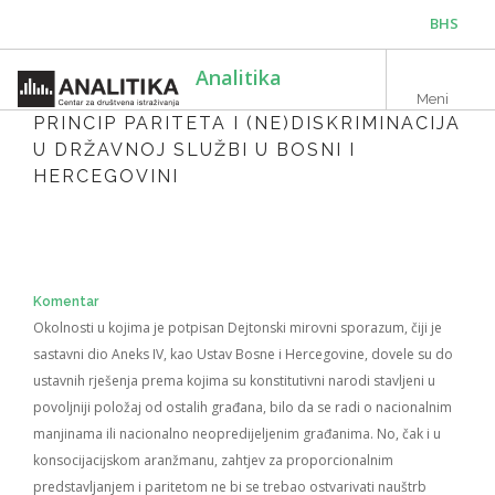
Skip
BHS
to
main
ENG
Analitika
content
Meni
PRINCIP PARITETA I (NE)DISKRIMINACIJA
U DRŽAVNOJ SLUŽBI U BOSNI I
HERCEGOVINI
Komentar
Okolnosti u kojima je potpisan Dejtonski mirovni sporazum, čiji je
sastavni dio Aneks IV, kao Ustav Bosne i Hercegovine, dovele su do
ustavnih rješenja prema kojima su konstitutivni narodi stavljeni u
povoljniji položaj od ostalih građana, bilo da se radi o nacionalnim
manjinama ili nacionalno neopredijeljenim građanima. No, čak i u
konsocijacijskom aranžmanu, zahtjev za proporcionalnim
predstavljanjem i paritetom ne bi se trebao ostvarivati nauštrb