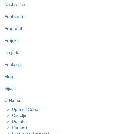
Main
Naslovnica
navigation
Publikacije
Programi
Projekti
Događaji
Edukacija
Blog
Vijesti
O Nama
Upravni Odbor
Osoblje
Donatori
Partneri
Finansijski Izvještaji