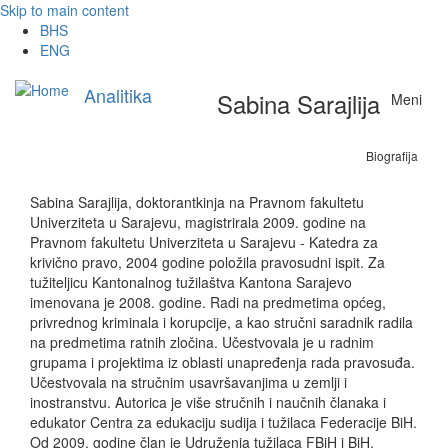
Skip to main content
BHS
ENG
Analitika
Sabina Sarajlija
Meni
Biografija
Sabina Sarajlija, doktorantkinja na Pravnom fakultetu
Univerziteta u Sarajevu, magistrirala 2009. godine na
Pravnom fakultetu Univerziteta u Sarajevu - Katedra za
krivično pravo, 2004 godine položila pravosudni ispit. Za
tužiteljicu Kantonalnog tužilaštva Kantona Sarajevo
imenovana je 2008. godine. Radi na predmetima općeg,
privrednog kriminala i korupcije, a kao stručni saradnik radila
na predmetima ratnih zločina. Učestvovala je u radnim
grupama i projektima iz oblasti unapređenja rada pravosuđa.
Učestvovala na stručnim usavršavanjima u zemlji i
inostranstvu. Autorica je više stručnih i naučnih članaka i
edukator Centra za edukaciju sudija i tužilaca Federacije BiH.
Od 2009. godine član je Udruženja tužilaca FBiH i BiH.