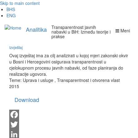
Skip to main content
BHS
ENG
Transparentnost javnih
Analitika
Meni
nabavki u BiH: Između teorije i
prakse
Izvještaj
Ovaj izvještaj ima za cilj analizirati u kojoj mjeri zakonski okvir
u Bosni i Hercegovini osigurava transparentnost u
cjelokupnom procesu javnih nabavki, od faze planiranja do
realizacije ugovora.
Teme:
Uprava i usluge
,
Transparentnost i otvorena vlast
2015
Download
Facebook
Twitter