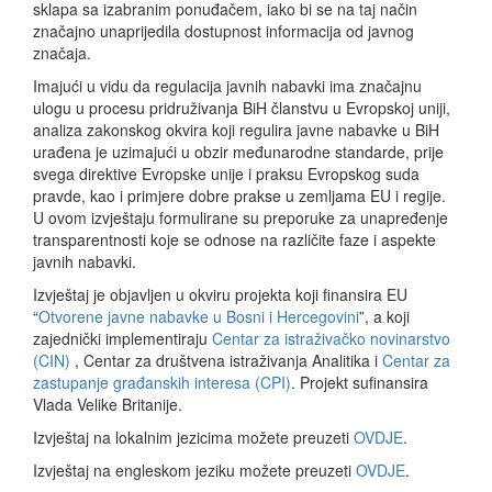
sklapa sa izabranim ponuđačem, iako bi se na taj način
značajno unaprijedila dostupnost informacija od javnog
značaja.
Imajući u vidu da regulacija javnih nabavki ima značajnu
ulogu u procesu pridruživanja BiH članstvu u Evropskoj uniji,
analiza zakonskog okvira koji regulira javne nabavke u BiH
urađena je uzimajući u obzir međunarodne standarde, prije
svega direktive Evropske unije i praksu Evropskog suda
pravde, kao i primjere dobre prakse u zemljama EU i regije.
U ovom izvještaju formulirane su preporuke za unapređenje
transparentnosti koje se odnose na različite faze i aspekte
javnih nabavki.
Izvještaj je objavljen u okviru projekta koji finansira EU
“
Otvorene javne nabavke u Bosni i Hercegovini
”, a koji
zajednički implementiraju
Centar za istraživačko novinarstvo
(CIN)
, Centar za društvena istraživanja Analitika i
Centar za
zastupanje građanskih interesa (CPI)
. Projekt sufinansira
Vlada Velike Britanije.
Izvještaj na lokalnim jezicima možete preuzeti
OVDJE
.
Izvještaj na engleskom jeziku možete preuzeti
OVDJE
.