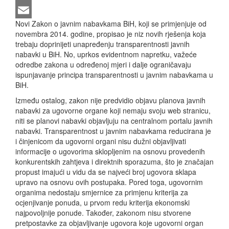
LinkedIn
Novi Zakon o javnim nabavkama BiH, koji se primjenjuje od
Email
novembra 2014. godine, propisao je niz novih rješenja koja
trebaju doprinijeti unapređenju transparentnosti javnih
nabavki u BiH. No, uprkos evidentnom napretku, važeće
odredbe zakona u određenoj mjeri i dalje ograničavaju
ispunjavanje principa transparentnosti u javnim nabavkama u
BiH.
Između ostalog, zakon nije predvidio objavu planova javnih
nabavki za ugovorne organe koji nemaju svoju web stranicu,
niti se planovi nabavki objavljuju na centralnom portalu javnih
nabavki. Transparentnost u javnim nabavkama reducirana je
i činjenicom da ugovorni organi nisu dužni objavljivati
informacije o ugovorima sklopljenim na osnovu provedenih
konkurentskih zahtjeva i direktnih sporazuma, što je značajan
propust imajući u vidu da se najveći broj ugovora sklapa
upravo na osnovu ovih postupaka. Pored toga, ugovornim
organima nedostaju smjernice za primjenu kriterija za
ocjenjivanje ponuda, u prvom redu kriterija ekonomski
najpovoljnije ponude. Također, zakonom nisu stvorene
pretpostavke za objavljivanje ugovora koje ugovorni organ