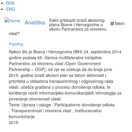
Skip
BHS
to
ENG
main
Kako pristupiti izradi akcionog
content
Analitika
Meni
plana Bosne i Hercegovine u
okviru Partnerstva za otvorenu
vlast?
Prijedlog
Nakon što je Bosna i Hercegovina (BiH) 24. septembra 2014.
godine postala 65. članica multilateralne inicijative
Partnerstvo za otvorenu vlast (Open Government
Partnership – OGP), od nje se očekuje da do kraja juna
2015. godine izradi akcioni plan sa listom aktivnosti i
prioriteta u oblastima transparentnog i odgovornog rada
vlasti, učešća građana u procesu donošenja odluka, te
korištenja novih informacijsko-komunikacijskih tehnologija za
povećanje otvorenosti vlasti.
Teme:
Uprava i usluge
,
Participatorno donošenje odluka
,
Transparentnost i otvorena vlast
,
Institucionalno
komuniciranje
2015