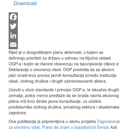
Download
Facebook
Twitter
LinkedIn
Riječ je o dvogodišnjem planu aktivnosti, u kojem se
Email
definiraju prioriteti za državu u odnosu na ključne oblasti
OGP-a i kojim se članice obavezuju na ispunjavanje ciljeva iz
Deklaracije o otvorenoj vlasti. OGP predviđa da se akcioni
plan izradi kroz proces javnih konsultacija između institucija
vlasti, civilnog društva i drugih zainteresovanih aktera.
Uzevši u obzir standarde i principe OGP-a, te iskustva drugih
zemalja,
policy memo
predlaže da se izrada nacrta akcionog
plana vrši kroz široke javne konsultacije, uz učešće
predstavnika civilnog društva, privatnog sektora i akademske
zajednice.
Ova publikacija je pripremljena u okviru projekta
Zagovaranje
za otvorenu vlast: Pravo da znam u jugoistočnoj Evropi
, koji