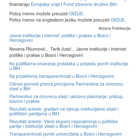
finansiraju
Evropska unija
i
Fond otvoreno društvo BiH
.
Policy memo možete preuzeti
OVDJE
.
Policy memo na engleskom jeziku možete preuzeti
OVDJE
.
Vezane Publikacije
Javne institucije i internet: politike i prakse u Bosni i
Hercegovini
Nevena Ršumović , Tarik Jusić , Javne institucije i internet:
politike i prakse u Bosni i Hercegovini
Ka politikama otvaranja podataka u posjedu javnih institucija
u BiH
Ka proaktivnoj transparentnosti u Bosni i Hercegovini
Odnos javnosti prema principima Partnerstva za otvorenu
vlast u BiH
Partnerstvo za otvorenu vlast i akciono planiranje: pristup,
izazovi i prakse
Rezultati ankete: građani ne vjeruju institucijama vlasti i
političkim partijama u BiH
Rezultati ankete: Visok stupanj nepovjerenja u političke
partije i institucije vlasti u Bosni i Hercegovini
Transparentnost javnih univerziteta u Bosni i Hercegovini