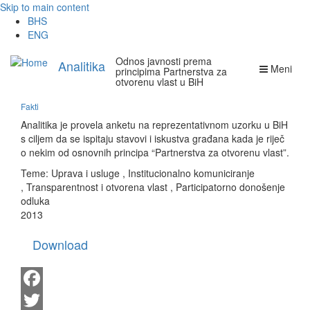
Skip to main content
BHS
ENG
Odnos javnosti prema
Analitika
Meni
principima Partnerstva za
otvorenu vlast u BiH
Fakti
Analitika je provela anketu na reprezentativnom uzorku u BiH
s ciljem da se ispitaju stavovi i iskustva građana kada je riječ
o nekim od osnovnih principa “Partnerstva za otvorenu vlast”.
Teme:
Uprava i usluge
,
Institucionalno komuniciranje
,
Transparentnost i otvorena vlast
,
Participatorno donošenje
odluka
2013
Download
Facebook