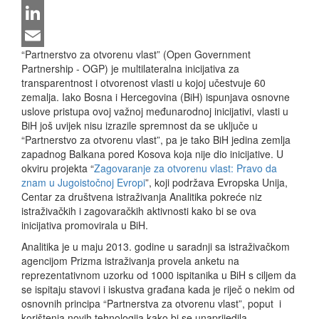
Twitter
LinkedIn
“Partnerstvo za otvorenu vlast” (Open Government
Email
Partnership - OGP) je multilateralna inicijativa za
transparentnost i otvorenost vlasti u kojoj učestvuje 60
zemalja. Iako Bosna i Hercegovina (BiH) ispunjava osnovne
uslove pristupa ovoj važnoj međunarodnoj inicijativi, vlasti u
BiH još uvijek nisu izrazile spremnost da se uključe u
“Partnerstvo za otvorenu vlast”, pa je tako BiH jedina zemlja
zapadnog Balkana pored Kosova koja nije dio inicijative. U
okviru projekta “
Zagovaranje za otvorenu vlast: Pravo da
znam u Jugoistočnoj Evropi
”, koji podržava Evropska Unija,
Centar za društvena istraživanja Analitika pokreće niz
istraživačkih i zagovaračkih aktivnosti kako bi se ova
inicijativa promovirala u BiH.
Analitika je u maju 2013. godine u saradnji sa istraživačkom
agencijom Prizma istraživanja provela anketu na
reprezentativnom uzorku od 1000 ispitanika u BiH s ciljem da
se ispitaju stavovi i iskustva građana kada je riječ o nekim od
osnovnih principa “Partnerstva za otvorenu vlast”, poput i
korištenja novih tehnologija kako bi se unaprijedila