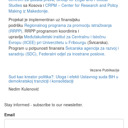
Studies
sa Kosova i
CRPM – Center for Research and Policy
Making iz Makedonije.
Projekat je implementiran uz finansijsku
podršku
Regionalnog programa za promociju istraživanja
(RRPP)
. RRPP programom koordinira i
upravlja
Međufakultetski institut za Centralnu i Istočnu
Evropu (IICEE) pri Univerzitetu u Fribourgu
(Švicarska).
Program u potpunosti finansira
Švicarska agencija za razvoj i
saradnju (SDC), Federalni odjel za inostrane poslove.
Vezane Publikacije
Sud kao kreator politika?: Uloga i efekti Ustavnog suda BiH u
demokratskoj tranziciji i konsolidaciji
Nedim Kulenović
Stay informed - subscribe to our newsletter.
Email