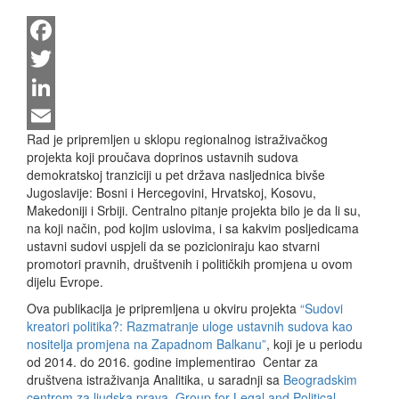
Facebook
Twitter
LinkedIn
Rad je pripremljen u sklopu regionalnog istraživačkog
Email
projekta koji proučava doprinos ustavnih sudova
demokratskoj tranziciji u pet država nasljednica bivše
Jugoslavije: Bosni i Hercegovini, Hrvatskoj, Kosovu,
Makedoniji i Srbiji. Centralno pitanje projekta bilo je da li su,
na koji način, pod kojim uslovima, i sa kakvim posljedicama
ustavni sudovi uspjeli da se pozicioniraju kao stvarni
promotori pravnih, društvenih i političkih promjena u ovom
dijelu Evrope.
Ova publikacija je pripremljena u okviru projekta
“Sudovi
kreatori politika?: Razmatranje uloge ustavnih sudova kao
nositelja promjena na Zapadnom Balkanu”
, koji je u periodu
od 2014. do 2016. godine implementirao Centar za
društvena istraživanja Analitika, u saradnji sa
Beogradskim
centrom za ljudska prava
,
Group for Legal and Political