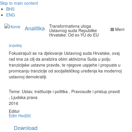
Skip to main content
BHS
ENG
Transformativna uloga
Analitika
Meni
Ustavnog suda Republike
Hrvatske: Od ex-YU do EU
Izvještaj
Fokusirajući se na djelovanje Ustavnog suda Hrvatske, ovaj
rad ima za cilj da analizira obim aktivizma Suda u polju
tranzicijske ustavne pravde, te njegove uspjehe i propuste u
promicanju tranzicije od socijalističkog uređenja ka modernoj
ustavnoj demokratiji.
Teme:
Ustav, institucije i politika
,
Pravosuđe i pristup pravdi
,
Ljudska prava
2016
Editor
Edin Hodžić
Download