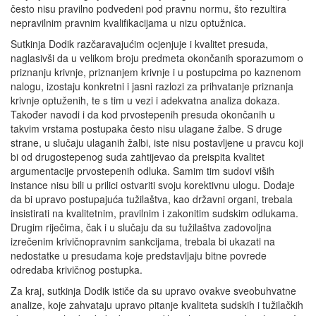
često nisu pravilno podvedeni pod pravnu normu, što rezultira
nepravilnim pravnim kvalifikacijama u nizu optužnica.
Sutkinja Dodik razčaravajućim ocjenjuje i kvalitet presuda,
naglasivši da u velikom broju predmeta okončanih sporazumom o
priznanju krivnje, priznanjem krivnje i u postupcima po kaznenom
nalogu, izostaju konkretni i jasni razlozi za prihvatanje priznanja
krivnje optuženih, te s tim u vezi i adekvatna analiza dokaza.
Također navodi i da kod prvostepenih presuda okončanih u
takvim vrstama postupaka često nisu ulagane žalbe. S druge
strane, u slučaju ulaganih žalbi, iste nisu postavljene u pravcu koji
bi od drugostepenog suda zahtijevao da preispita kvalitet
argumentacije prvostepenih odluka. Samim tim sudovi viših
instance nisu bili u prilici ostvariti svoju korektivnu ulogu. Dodaje
da bi upravo postupajuća tužilaštva, kao državni organi, trebala
insistirati na kvalitetnim, pravilnim i zakonitim sudskim odlukama.
Drugim riječima, čak i u slučaju da su tužilaštva zadovoljna
izrečenim krivičnopravnim sankcijama, trebala bi ukazati na
nedostatke u presudama koje predstavljaju bitne povrede
odredaba krivičnog postupka.
Za kraj, sutkinja Dodik ističe da su upravo ovakve sveobuhvatne
analize, koje zahvataju upravo pitanje kvaliteta sudskih i tužilačkih