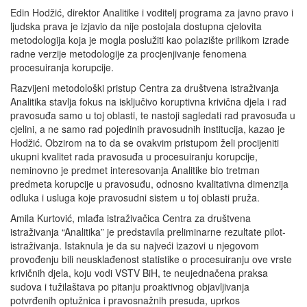
Edin Hodžić, direktor Analitike i voditelj programa za javno pravo i
ljudska prava je izjavio da nije postojala dostupna cjelovita
metodologija koja je mogla poslužiti kao polazište prilikom izrade
radne verzije metodologije za procjenjivanje fenomena
procesuiranja korupcije.
Razvijeni metodološki pristup Centra za društvena istraživanja
Analitika stavlja fokus na isključivo koruptivna krivična djela i rad
pravosuđa samo u toj oblasti, te nastoji sagledati rad pravosuđa u
cjelini, a ne samo rad pojedinih pravosudnih institucija, kazao je
Hodžić. Obzirom na to da se ovakvim pristupom želi procijeniti
ukupni kvalitet rada pravosuđa u procesuiranju korupcije,
neminovno je predmet interesovanja Analitike bio tretman
predmeta korupcije u pravosuđu, odnosno kvalitativna dimenzija
odluka i usluga koje pravosudni sistem u toj oblasti pruža.
Amila Kurtović, mlađa istraživačica Centra za društvena
istraživanja “Analitika” je predstavila preliminarne rezultate pilot-
istraživanja. Istaknula je da su najveći izazovi u njegovom
provođenju bili neusklađenost statistike o procesuiranju ove vrste
krivičnih djela, koju vodi VSTV BiH, te neujednačena praksa
sudova i tužilaštava po pitanju proaktivnog objavljivanja
potvrđenih optužnica i pravosnažnih presuda, uprkos