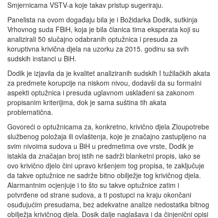
Smjernicama VSTV-a koje takav pristup sugeriraju.
Panelista na ovom događaju bila je i Božidarka Dodik, sutkinja
Vrhovnog suda FBiH, koja je bila članica tima eksperata koji su
analizirali 50 slučajno odabranih optužnica i presuda za
koruptivna krivična djela na uzorku za 2015. godinu sa svih
sudskih instanci u BiH.
Dodik je izjavila da je kvalitet analiziranih sudskih I tužilačkih akata
za predmete korupcije na niskom nivou, dodavši da su formalni
aspekti optužnica i presuda uglavnom usklađeni sa zakonom
propisanim kriterijima, dok je sama suština tih akata
problematična.
Govoreći o optužnicama za, konkretno, krivično djela Zloupotrebe
službenog položaja ili ovlaštenja, koje je značajno zastupljeno na
svim nivoima sudova u BiH u predmetima ove vrste, Dodik je
istakla da značajan broj istih ne sadrži blanketni propis, iako se
ovo krivično djelo čini upravo kršenjem tog propisa, te zaključuje
da takve optužnice ne sadrže bitno obilježje tog krivičnog djela.
Alarmantnim ocjenjuje i to što su takve optužnice zatim i
potvrđene od strane sudova, a ti postupci na kraju okončani
osuđujućim presudama, bez adekvatne analize nedostatka bitnog
obilježja krivičnog djela. Dosik dalje naglašava i da činjenični opisi