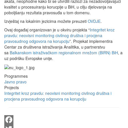
akata, neophodne kako bi se utvrdili razlozi za nezadovoljavajući
kvalitet u procesuiranju korucpije u BiH, u cilju djelovanja na
poboljšanju rezultata pravosuđa u tom domenu.
Izvještaj na lokalnim jezicima možete preuzeti
OVDJE
.
Ovaj događaj organizovan je u okviru projekta “
Integritet kroz
pravdu: neovisni monitoring civilnog društva i procjena
pravosudnog odgovora na korupciju
”. Projekat implementira
Centar za društvena istraživanja Analitika, u partnerstvu
sa
Balkanskom istraživačkom regionalnom mrežom (BIRN) BiH
, a
uz podršku Evropske unije.
Programmes
Javno pravo
Projects
Integritet kroz pravdu: neovisni monitoring civilnog društva i
procjena pravosudnog odgovora na korupciju