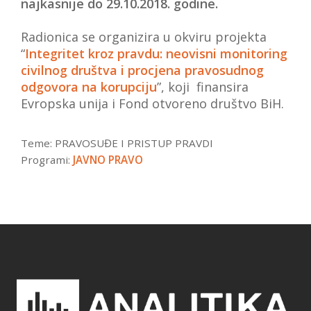
najkasnije do 29.10.2018. godine.
Radionica se organizira u okviru projekta
“
Integritet kroz pravdu: neovisni monitoring
civilnog društva i procjena pravosudnog
odgovora na korupciju
”, koji finansira
Evropska unija i Fond otvoreno društvo BiH.
Teme:
PRAVOSUĐE I PRISTUP PRAVDI
Programi:
JAVNO PRAVO