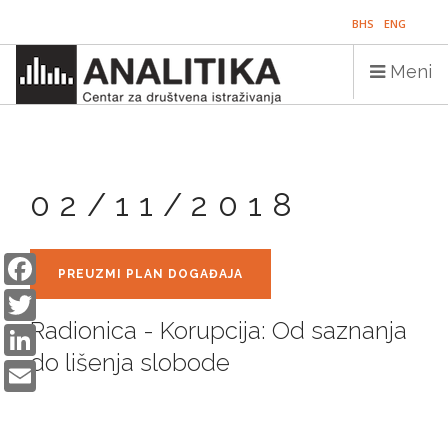
Skip
BHS
ENG
to
main
Meni
content
Main
NASLOVNICA
navigation
02/11/2018
PUBLIKACIJE
PROGRAMI
Facebook
PREUZMI PLAN DOGAĐAJA
Twitter
PROJEKTI
LinkedIn
Radionica - Korupcija: Od saznanja
DOGAĐAJI
do lišenja slobode
Email
EDUKACIJA
BLOG