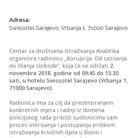
VIJESTI
Adresa:
O NAMA
Swissotel Sarajevo, Vrbanja 1, 71000 Sarajevo
SEARCH
Centar za društvena istraživanja Analitika
organizira radionicu „Korupcija: Od saznanja
do lišenja slobode”, koja će se održati
2.
novembra 2018. godine od 09:45 do 15:30
sati, u hotelu Swissotel Sarajevo (Vrbanja 1,
71000 Sarajevo).
Radionica ima za cilj da prezentiranjem
konkretnih mjera i radnji iz domena
policijskog rada približi sudionicima sam
proces otkrivanja i postupanja prilikom
istraživanja krivičnih djela u Bosni i