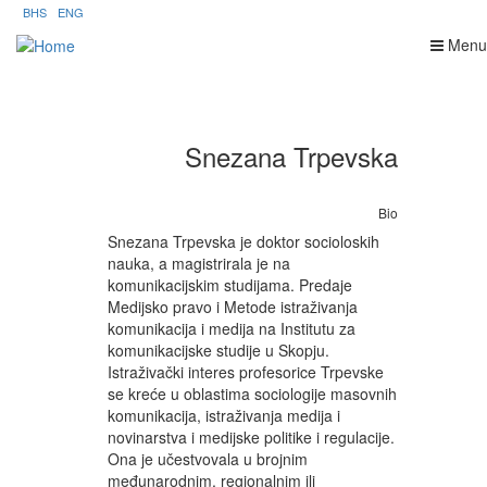
Skip
BHS
ENG
to
Menu
main
content
Snezana Trpevska
Bio
Snezana Trpevska je doktor socioloskih
nauka, a magistrirala je na
komunikacijskim studijama. Predaje
Medijsko pravo i Metode istraživanja
komunikacija i medija na Institutu za
komunikacijske studije u Skopju.
Istraživački interes profesorice Trpevske
se kreće u oblastima sociologije masovnih
komunikacija, istraživanja medija i
novinarstva i medijske politike i regulacije.
Ona je učestvovala u brojnim
međunarodnim, regionalnim ili