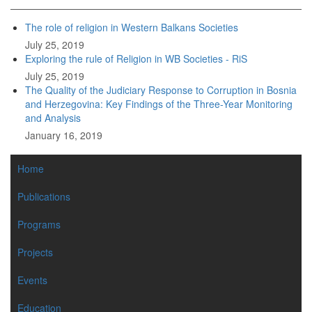
The role of religion in Western Balkans Societies
July 25, 2019
Exploring the rule of Religion in WB Societies - RiS
July 25, 2019
The Quality of the Judiciary Response to Corruption in Bosnia
and Herzegovina: Key Findings of the Three-Year Monitoring
and Analysis
January 16, 2019
MAIN
Home
NAVIGATION
Publications
Programs
Projects
Events
Education