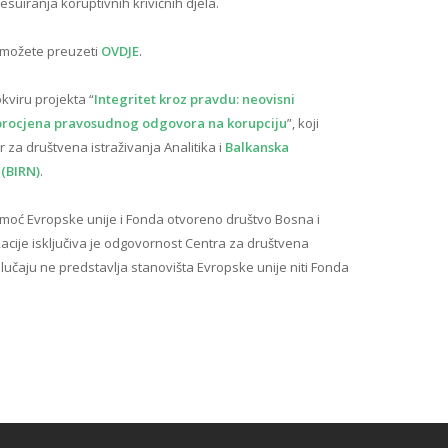
iranja koruptivnih krivičnih djela.
a možete preuzeti
OVDJE
.
kviru projekta “
Integritet kroz pravdu: neovisni
 procjena pravosudnog odgovora na korupciju
”, koji
 za društvena istraživanja Analitika i
Balkanska
 (BIRN)
.
omoć Evropske unije i Fonda otvoreno društvo Bosna i
acije isključiva je odgovornost Centra za društvena
 slučaju ne predstavlja stanovišta Evropske unije niti Fonda