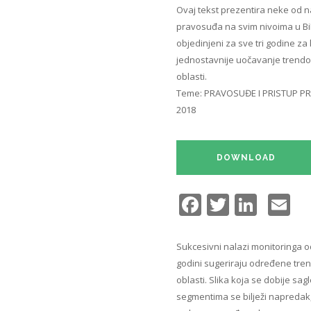
Ovaj tekst prezentira neke od n
pravosuđa na svim nivoima u BiH
objedinjeni za sve tri godine za
jednostavnije uočavanje trendo
oblasti.
Teme:
PRAVOSUĐE I PRISTUP PR
2018
DOWNLOAD
Facebook
Twitter
Link
E
Sukcesivni nalazi monitoringa o
godini sugeriraju određene tren
oblasti. Slika koja se dobije s
segmentima se bilježi napredak, 