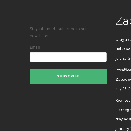
Za
Stay informed - subscribe to our
newsletter.
Uloga r
Email
Balkana
July 25, 
Istraživ
SUBSCRIBE
Zapadno
July 25, 
Kvalitet
Hercegov
trogodiš
January 