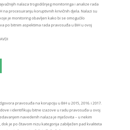
ajvažnijih nalaza trogodišnjeg monitoringa i analize rada
 na procesuiranju koruptivnih krivičnih djela. Nalazi su
 koje je monitoring obavljen kako bi se omogućilo
va po bitnim aspektima rada pravosuđa u BiH u ovoj
AVDI
edIn
mail
dgovora pravosuđa na korupciju u BiH u 2015, 2016. i 2017.
dove i identifikuju bitne izazove u radu pravosuđa u ovoj
agledavanjem navedenih nalaza je mješovita – u nekim
dok je po čitavom nizu kategorija zabilježen pad kvaliteta