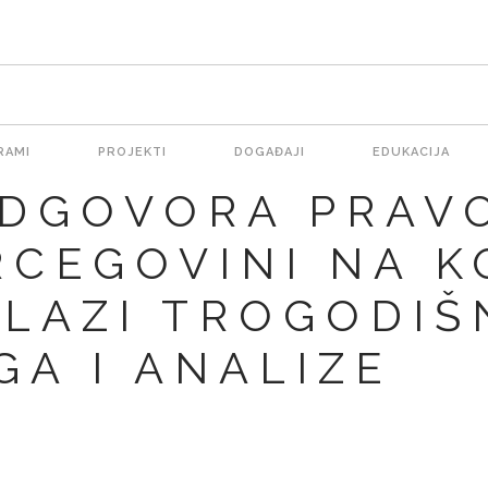
RAMI
PROJEKTI
DOGAĐAJI
EDUKACIJA
ODGOVORA PRAV
RCEGOVINI NA K
ALAZI TROGODIŠ
A I ANALIZE