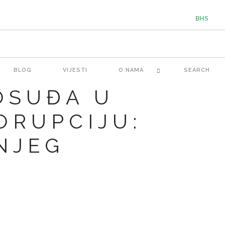
BHS
ENG
BLOG
VIJESTI
O NAMA
SEARCH
OSUĐA U
ORUPCIJU:
NJEG