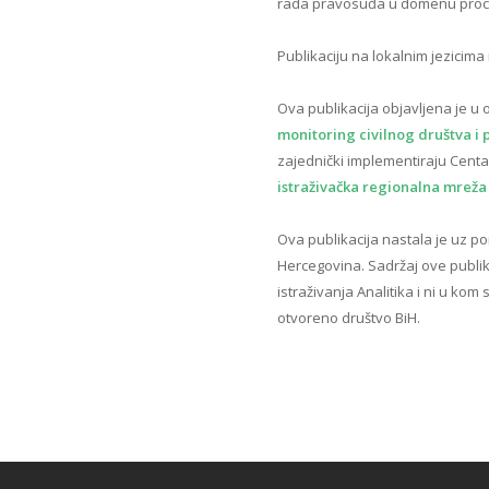
rada pravosuđa u domenu procesu
Publikaciju na lokalnim jezicim
Ova publikacija objavljena je u o
monitoring civilnog društva i
zajednički implementiraju Centar
istraživačka regionalna mreža
Ova publikacija nastala je uz p
Hercegovina. Sadržaj ove publik
istraživanja Analitika i ni u kom
otvoreno društvo BiH.