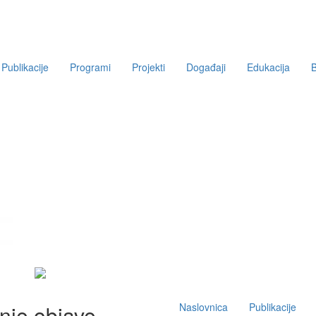
Publikacije
Programi
Projekti
Događaji
Edukacija
B
Main
nje objave
Naslovnica
Publikacije