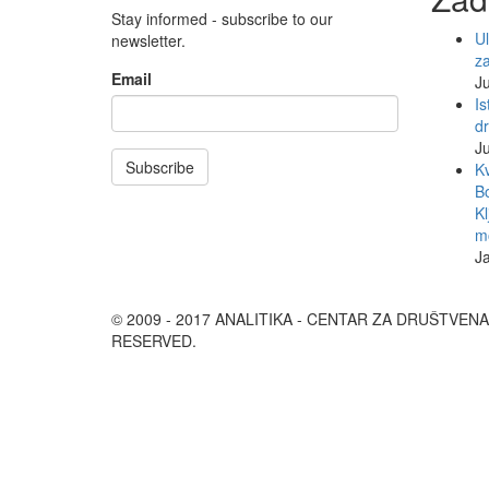
Stay informed - subscribe to our
Ul
newsletter.
z
Email
Ju
Is
d
Ju
Subscribe
Kv
Bo
Kl
mo
J
© 2009 - 2017 ANALITIKA - CENTAR ZA DRUŠTVEN
RESERVED.