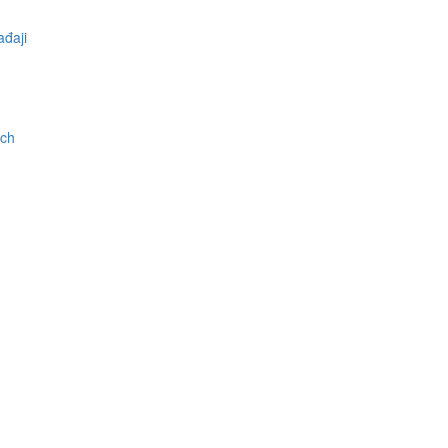
đaji
ch