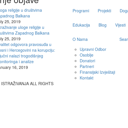
navigation
oga religije u društvima
Programi
Projekti
Doga
apadnog Balkana
ly 25, 2019
Edukacija
Blog
Vijesti
traživanje uloge religije u
ruštvima Zapadnog Balkana
ly 25, 2019
O Nama
Sear
alitet odgovora pravosuđa u
Upravni Odbor
sni i Hercegovini na korupciju:
Osoblje
jučni nalazi trogodišnjeg
Donatori
nitoringa i analize
Partneri
anuary 16, 2019
Finansijski Izvještaji
Kontakt
A ISTRAŽIVANJA ALL RIGHTS