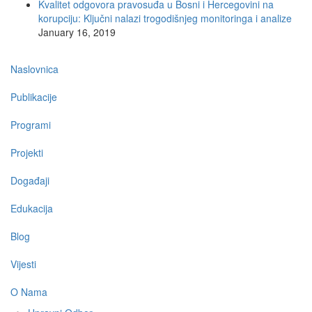
Kvalitet odgovora pravosuđa u Bosni i Hercegovini na
korupciju: Ključni nalazi trogodišnjeg monitoringa i analize
January 16, 2019
Main
Naslovnica
navigation
Publikacije
Programi
Projekti
Događaji
Edukacija
Blog
Vijesti
O Nama