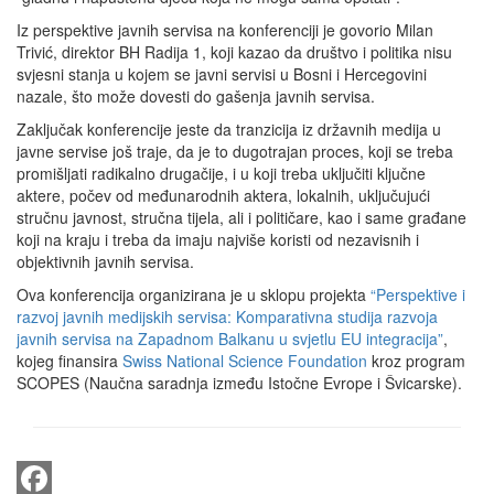
Iz perspektive javnih servisa na konferenciji je govorio Milan
Trivić, direktor BH Radija 1, koji kazao da društvo i politika nisu
svjesni stanja u kojem se javni servisi u Bosni i Hercegovini
nazale, što može dovesti do gašenja javnih servisa.
Zaključak konferencije jeste da tranzicija iz državnih medija u
javne servise još traje, da je to dugotrajan proces, koji se treba
promišljati radikalno drugačije, i u koji treba uključiti ključne
aktere, počev od međunarodnih aktera, lokalnih, uključujući
stručnu javnost, stručna tijela, ali i političare, kao i same građane
koji na kraju i treba da imaju najviše koristi od nezavisnih i
objektivnih javnih servisa.
Ova konferencija organizirana je u sklopu projekta
“Perspektive i
razvoj javnih medijskih servisa: Komparativna studija razvoja
javnih servisa na Zapadnom Balkanu u svjetlu EU integracija”
,
kojeg finansira
Swiss National Science Foundation
kroz program
SCOPES (Naučna saradnja između Istočne Evrope i Švicarske).