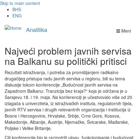
Skip to main content
BHS
ENG
Analitika
Meni
Najveći problem javnih servisa
na Balkanu su politički pritisci
Rezultati istraživanja, i potreba za promišljanjem radikalno
drugačijeg pristupa radu javnih servisa u regionu, bili su tema
diskusije tokom konferencije „Budućnost javnih servisa na
Zapadnom Balkanu: Tranzicija bez kraja?“ koja je održana je u
Sarajevu 18. i 19. maja. Na konferenciji je učestvovalo više od 20
izlagača s univerziteta, iz istraživačkih instituta, regulatornih tijela,
javnih RTV servisa i drugih relevantnih organizacija i institucija iz
Bosne i Hercegovine, Hrvatske, Srbije, Crne Gore, Kosova,
Makedonije, Albanije, Austrije, Njemačke, Švicarske, Mađarske,
Poljske i Velike Britanije.
Cilj konferencije bio je razmotriti ulogu, funkcionisanje i budućnost