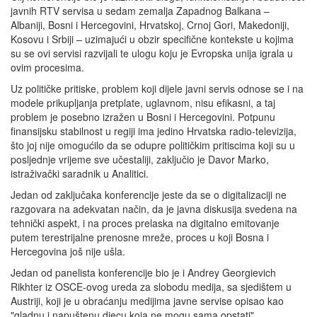
javnih RTV servisa u sedam zemalja Zapadnog Balkana –
Albaniji, Bosni i Hercegovini, Hrvatskoj, Crnoj Gori, Makedoniji,
Kosovu i Srbiji – uzimajući u obzir specifične kontekste u kojima
su se ovi servisi razvijali te ulogu koju je Evropska unija igrala u
ovim procesima.
Uz političke pritiske, problem koji dijele javni servis odnose se i na
modele prikupljanja pretplate, uglavnom, nisu efikasni, a taj
problem je posebno izražen u Bosni i Hercegovini. Potpunu
finansijsku stabilnost u regiji ima jedino Hrvatska radio-televizija,
što joj nije omogućilo da se odupre političkim pritiscima koji su u
posljednje vrijeme sve učestaliji, zaključio je Davor Marko,
istraživački saradnik u Analitici.
Jedan od zaključaka konferencije jeste da se o digitalizaciji ne
razgovara na adekvatan način, da je javna diskusija svedena na
tehnički aspekt, i na proces prelaska na digitalno emitovanje
putem terestrijalne prenosne mreže, proces u koji Bosna i
Hercegovina još nije ušla.
Jedan od panelista konferencije bio je i Andrey Georgievich
Rikhter iz OSCE-ovog ureda za slobodu medija, sa sjedištem u
Austriji, koji je u obraćanju medijima javne servise opisao kao
"gladnu i napuštenu djecu koja ne mogu sama opstati".