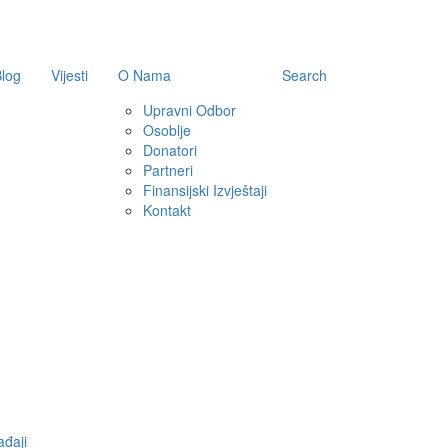
log
Vijesti
O Nama
Search
Upravni Odbor
Osoblje
Donatori
Partneri
Finansijski Izvještaji
Kontakt
đaji