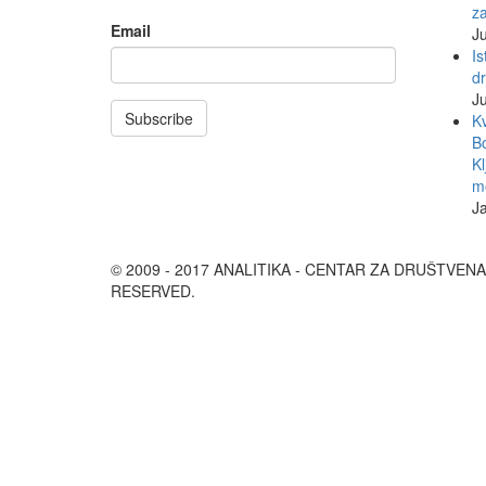
z
Email
Ju
Is
d
Ju
Subscribe
Kv
Bo
Kl
mo
J
© 2009 - 2017 ANALITIKA - CENTAR ZA DRUŠTVEN
RESERVED.