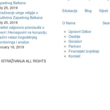
apadnog Balkana
ly 25, 2019
Edukacija
Blog
Vijesti
traživanje uloge religije u
ruštvima Zapadnog Balkana
ly 25, 2019
O Nama
Sear
alitet odgovora pravosuđa u
Upravni Odbor
sni i Hercegovini na korupciju:
Osoblje
jučni nalazi trogodišnjeg
Donatori
nitoringa i analize
Partneri
anuary 16, 2019
Finansijski Izvještaji
Kontakt
A ISTRAŽIVANJA ALL RIGHTS