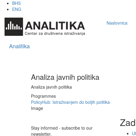
Skip
BHS
to
ENG
main
Main
content
Naslovnica
navigation
Analitika
Analiza javnih politika
Analiza javnih politika
Programmes
PolicyHub: Istraživanjem do boljih politika
Image
Zad
Stay informed - subscribe to our
Ul
newsletter.