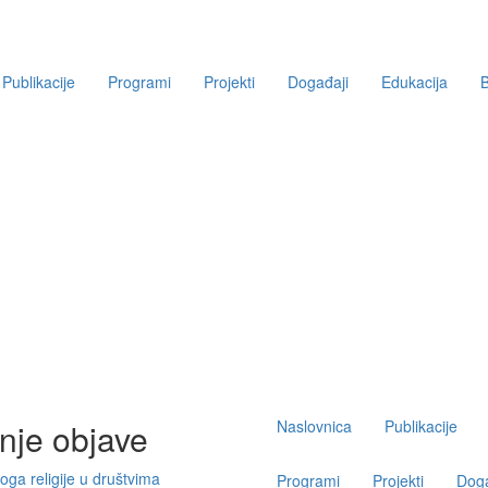
Publikacije
Programi
Projekti
Događaji
Edukacija
B
Main
nje objave
Naslovnica
Publikacije
navigation
oga religije u društvima
Programi
Projekti
Doga