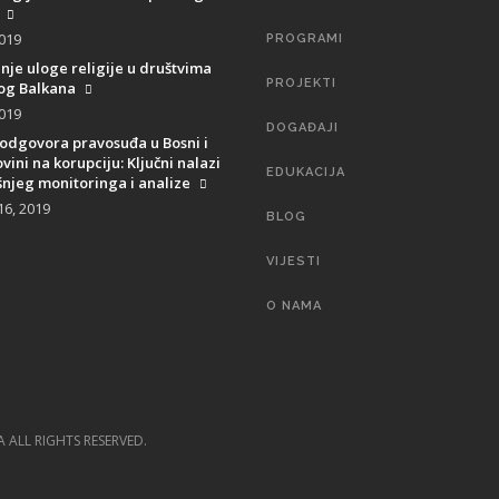
2019
PROGRAMI
anje uloge religije u društvima
PROJEKTI
g Balkana
2019
DOGAĐAJI
 odgovora pravosuđa u Bosni i
ini na korupciju: Ključni nalazi
EDUKACIJA
njeg monitoringa i analize
16, 2019
BLOG
VIJESTI
O NAMA
SEARCH
A ALL RIGHTS RESERVED.