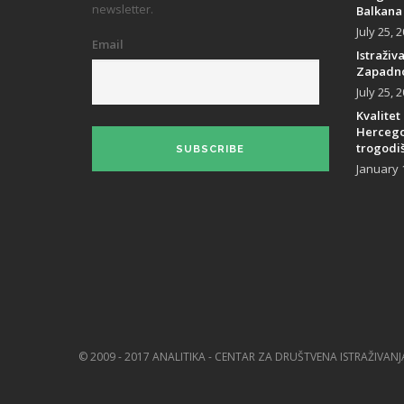
newsletter.
Balkana
July 25, 
Email
Istraživ
Zapadno
July 25, 
Kvalitet
Hercegov
trogodiš
SUBSCRIBE
January 
© 2009 - 2017 ANALITIKA - CENTAR ZA DRUŠTVENA ISTRAŽIVANJ