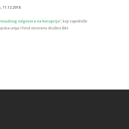
, 11.12.2018
.
ravosudnog odgovora na korupciju
”, koji zajednički
vropska unija i Fond otvoreno društvo BiH.