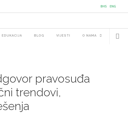
BHS
ENG
EDUKACIJA
BLOG
VIJESTI
O NAMA
Odgovor pravosuđa
čni trendovi,
ešenja