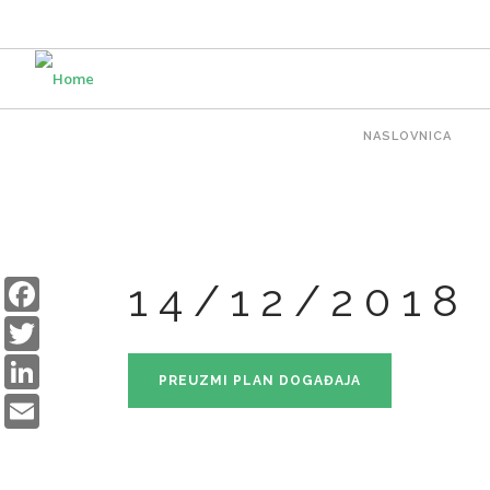
Skip
to
main
content
Main
NASLOVNICA
navigat
Facebook
14/12/2018
Twitter
LinkedIn
PREUZMI PLAN DOGAĐAJA
Email