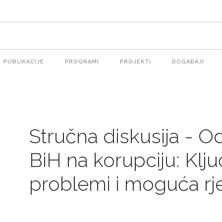
PUBLIKACIJE
PROGRAMI
PROJEKTI
DOGAĐAJI
ion
Stručna diskusija - 
BiH na korupciju: Klju
problemi i moguća rj