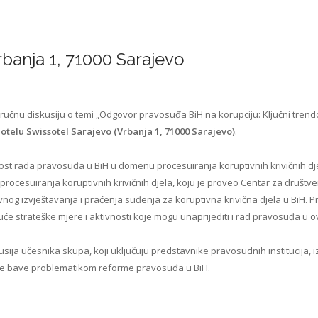
rbanja 1, 71000 Sarajevo
tručnu diskusiju o temi „Odgovor pravosuđa BiH na korupciju: Ključni trendo
hotelu Swissotel Sarajevo (Vrbanja 1, 71000 Sarajevo)
.
snost rada pravosuđa u BiH u domenu procesuiranja koruptivnih krivičnih dje
ocesuiranja koruptivnih krivičnih djela, koju je proveo Centar za društven
g izvještavanja i praćenja suđenja za koruptivna krivična djela u BiH. Pr
e strateške mjere i aktivnosti koje mogu unaprijediti i rad pravosuđa u ov
sija učesnika skupa, koji uključuju predstavnike pravosudnih institucija, i
 se bave problematikom reforme pravosuđa u BiH.