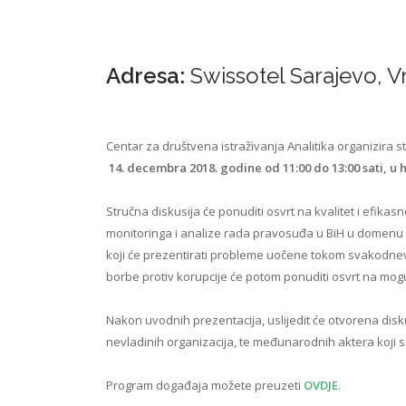
Adresa:
Swissotel Sarajevo, V
Centar za društvena istraživanja Analitika organizira s
14. decembra 2018. godine od 11:00 do 13:00 sati, u 
Stručna diskusija će ponuditi osvrt na kvalitet i efika
monitoringa i analize rada pravosuđa u BiH u domenu pr
koji će prezentirati probleme uočene tokom svakodnevno
borbe protiv korupcije će potom ponuditi osvrt na moguć
Nakon uvodnih prezentacija, uslijedit će otvorena disku
nevladinih organizacija, te međunarodnih aktera koji
Program događaja možete preuzeti
OVDJE
.