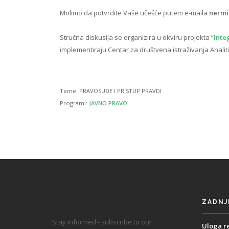
Molimo da potvrdite Vaše učešće putem e-maila
nermi
Stručna diskusija se organizira u okviru projekta “
Inte
implementiraju Centar za društvena istraživanja Analiti
Teme:
PRAVOSUĐE I PRISTUP PRAVDI
Programi:
JAVNO PRAVO
ZADNJ
Stay informed - subscribe to our
Uloga r