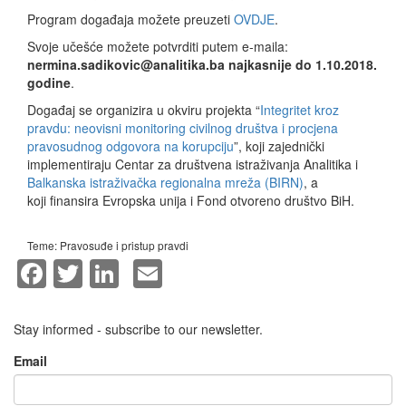
Program događaja možete preuzeti
OVDJE
.
Svoje učešće možete potvrditi putem e-maila:
nermina.sadikovic@analitika.ba najkasnije do 1.10.2018.
godine
.
Događaj se organizira u okviru projekta “
Integritet kroz
pravdu: neovisni monitoring civilnog društva i procjena
pravosudnog odgovora na korupciju
”, koji zajednički
implementiraju Centar za društvena istraživanja Analitika i
Balkanska istraživačka regionalna mreža (BIRN)
, a
koji finansira Evropska unija i Fond otvoreno društvo BiH.
Teme:
Pravosuđe i pristup pravdi
Facebook
Twitter
LinkedIn
Email
Stay informed - subscribe to our newsletter.
Email