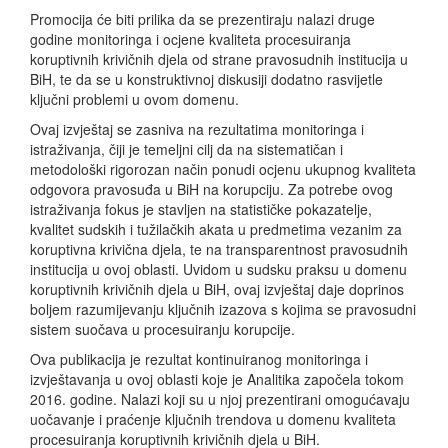
Promocija će biti prilika da se prezentiraju nalazi druge
godine monitoringa i ocjene kvaliteta procesuiranja
koruptivnih krivičnih djela od strane pravosudnih institucija u
BiH, te da se u konstruktivnoj diskusiji dodatno rasvijetle
ključni problemi u ovom domenu.
Ovaj izvještaj se zasniva na rezultatima monitoringa i
istraživanja, čiji je temeljni cilj da na sistematičan i
metodološki rigorozan način ponudi ocjenu ukupnog kvaliteta
odgovora pravosuđa u BiH na korupciju. Za potrebe ovog
istraživanja fokus je stavljen na statističke pokazatelje,
kvalitet sudskih i tužilačkih akata u predmetima vezanim za
koruptivna krivična djela, te na transparentnost pravosudnih
institucija u ovoj oblasti. Uvidom u sudsku praksu u domenu
koruptivnih krivičnih djela u BiH, ovaj izvještaj daje doprinos
boljem razumijevanju ključnih izazova s kojima se pravosudni
sistem suočava u procesuiranju korupcije.
Ova publikacija je rezultat kontinuiranog monitoringa i
izvještavanja u ovoj oblasti koje je Analitika započela tokom
2016. godine. Nalazi koji su u njoj prezentirani omogućavaju
uočavanje i praćenje ključnih trendova u domenu kvaliteta
procesuiranja koruptivnih krivičnih djela u BiH.