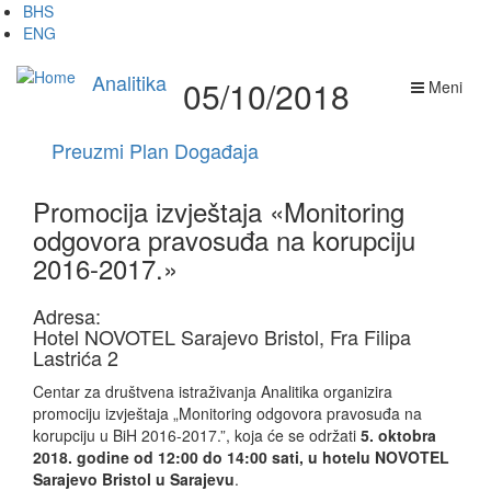
Skip
BHS
to
ENG
main
content
Analitika
05/10/2018
Meni
Preuzmi Plan Događaja
Promocija izvještaja «Monitoring
odgovora pravosuđa na korupciju
2016-2017.»
Adresa:
Hotel NOVOTEL Sarajevo Bristol, Fra Filipa
Lastrića 2
Centar za društvena istraživanja Analitika organizira
promociju izvještaja „Monitoring odgovora pravosuđa na
korupciju u BiH 2016-2017.”, koja će se održati
5. oktobra
2018. godine od 12:00 do 14:00 sati, u hotelu NOVOTEL
Sarajevo Bristol u Sarajevu
.