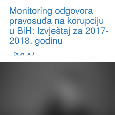
Monitoring odgovora
pravosuđa na korupciju
u BiH: Izvještaj za 2017-
2018. godinu
Download