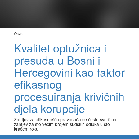
Osvrt
Kvalitet optužnica i
presuda u Bosni i
Hercegovini kao faktor
efikasnog
procesuiranja krivičnih
djela korupcije
Zahtjev za efikasnošću pravosuđa se često svodi na
zahtjev za što većim brojem sudskih odluka u što
kraćem roku.