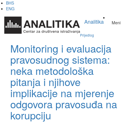
Skip
BHS
to
ENG
main
content
Analitika
Meni
Prijedlog
Monitoring i evaluacija
pravosudnog sistema:
neka metodološka
pitanja i njihove
implikacije na mjerenje
odgovora pravosuđa na
korupciju