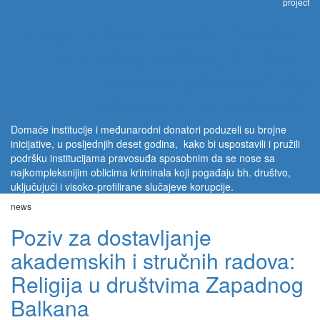
project
Integritet kroz pravdu: neovisni
monitoring civilnog društva i
procjena pravosudnog
odgovora na korupciju
Domaće institucije i međunarodni donatori poduzeli su brojne
inicijative, u posljednjih deset godina, kako bi uspostavili i pružili
podršku institucijama pravosuđa sposobnim da se nose sa
najkompleksnijim oblicima kriminala koji pogađaju bh. društvo,
uključujući i visoko-profilirane slučajeve korupcije.
news
Poziv za dostavljanje
akademskih i stručnih radova:
Religija u društvima Zapadnog
Balkana