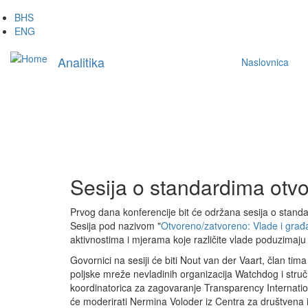
Skip
BHS
to
ENG
main
Main
content
Analitika
Naslovnica
navigation
Sesija o standardima otvo
Prvog dana konferencije bit će održana sesija o standa
Sesija pod nazivom "
Otvoreno/zatvoreno: Vlade i građ
aktivnostima i mjerama koje različite vlade poduzimaju i
Govornici na sesiji će biti Nout van der Vaart, član tim
poljske mreže nevladinih organizacija Watchdog i stru
koordinatorica za zagovaranje Transparency Internation
će moderirati Nermina Voloder iz Centra za društvena is