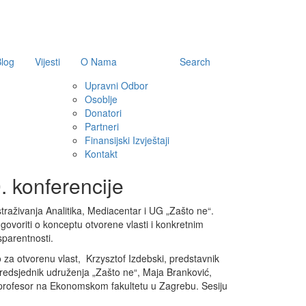
log
Vijesti
O Nama
Search
Upravni Odbor
Osoblje
Donatori
Partneri
Finansijski Izvještaji
Kontakt
. konferencije
straživanja Analitika, Mediacentar i UG „Zašto ne“.
 govoriti o konceptu otvorene vlasti i konkretnim
sparentnosti.
vo za otvorenu vlast, Krzysztof Izdebski, predstavnik
predsjednik udruženja „Zašto ne“, Maja Branković,
 i profesor na Ekonomskom fakultetu u Zagrebu. Sesiju