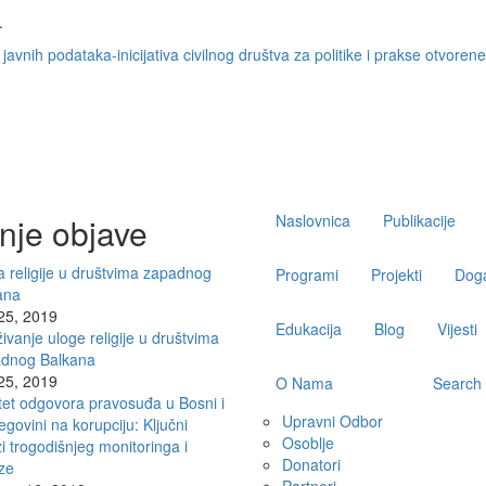
.
javnih podataka-inicijativa civilnog društva za politike i prakse otvorene 
Main
nje objave
Naslovnica
Publikacije
navigation
 religije u društvima zapadnog
Programi
Projekti
Doga
ana
 25, 2019
Edukacija
Blog
Vijesti
živanje uloge religije u društvima
dnog Balkana
 25, 2019
O Nama
Search
tet odgovora pravosuđa u Bosni i
Upravni Odbor
govini na korupciju: Ključni
Osoblje
i trogodišnjeg monitoringa i
Donatori
ze
Partneri