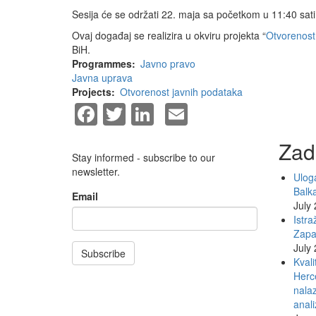
Sesija će se održati 22. maja sa početkom u 11:40 sati
Ovaj događaj se realizira u okviru projekta “
Otvorenost 
BiH.
Programmes
Javno pravo
Javna uprava
Projects
Otvorenost javnih podataka
Facebook
Twitter
LinkedIn
Email
Zad
Stay informed - subscribe to our
newsletter.
Uloga
Balk
Email
July
Istra
Zapa
July
Subscribe
Kvali
Herce
nalaz
anali