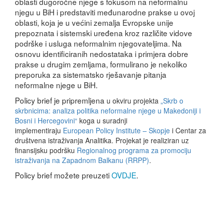
oblasti dugoročne njege s fokusom na neformalnu
njegu u BiH i predstaviti međunarodne prakse u ovoj
oblasti, koja je u većini zemalja Evropske unije
prepoznata i sistemski uređena kroz različite vidove
podrške i usluga neformalnim njegovateljima. Na
osnovu identificiranih nedostataka i primjera dobre
prakse u drugim zemljama, formulirano je nekoliko
preporuka za sistematsko rješavanje pitanja
neformalne njege u BiH.
Policy brief
je pripremljena
u okviru projekta
„Skrb o
skrbnicima: analiza politika neformalne njege u Makedoniji i
Bosni i Hercegovini“
koga u suradnji
implementiraju
European Policy Institute – Skopje
i Centar za
društvena istraživanja Analitika. Projekat je realiziran uz
finansijsku podršku
Regionalnog programa za promociju
istraživanja na Zapadnom Balkanu (RRPP)
.
Policy brief
možete preuzeti
OVDJE
.