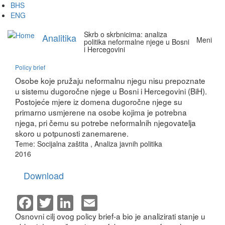
Skip
BHS
to
ENG
main
Skrb o skrbnicima: analiza
content
Analitika
Meni
politika neformalne njege u Bosni
i Hercegovini
Policy brief
Osobe koje pružaju neformalnu njegu nisu prepoznate
u sistemu dugoročne njege u Bosni i Hercegovini (BiH).
Postojeće mjere iz domena dugoročne njege su
primarno usmjerene na osobe kojima je potrebna
njega, pri čemu su potrebe neformalnih njegovatelja
skoro u potpunosti zanemarene.
Teme:
Socijalna zaštita
,
Analiza javnih politika
2016
Download
Facebook
Twitter
LinkedIn
Email
Osnovni cilj ovog policy brief-a bio je analizirati stanje u