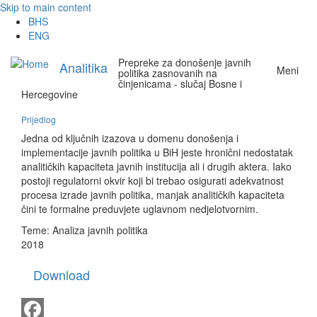
Skip to main content
BHS
ENG
Prepreke za donošenje javnih
Analitika
Meni
politika zasnovanih na
činjenicama - slučaj Bosne i
Hercegovine
Prijedlog
Jedna od ključnih izazova u domenu donošenja i
implementacije javnih politika u BiH jeste hronični nedostatak
analitičkih kapaciteta javnih institucija ali i drugih aktera. Iako
postoji regulatorni okvir koji bi trebao osigurati adekvatnost
procesa izrade javnih politika, manjak analitičkih kapaciteta
čini te formalne preduvjete uglavnom nedjelotvornim.
Teme:
Analiza javnih politika
2018
Download