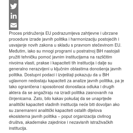
Facebook
Twitter
LinkedIn
Proces pridruženja EU podrazumijeva zahtjevne i ubrzane
Email
procedure izrade javnih politika i harmonizaciju postojećih i
usvajanje novih zakona u skladu s pravnom stečevinom EU.
Međutim, iako su mnogi programi u postratnoj BiH nastojali
pružiti tehničku pomoć javnim institucijama na različitim
nivoima vlasti, prakse i kapaciteti tih institucija i dalje su
generalno nerazvijeni u ključnim oblastima donošenja javnih
politika. Dostupni podaci i izvještaji pokazuju da u BiH
uglavnom nedostaju kapaciteti za analize javnih politika, pa je
tako ograničena i sposobnost donosilaca odluka i drugih
aktera da se angažiraju na izradi politika zasnovanih na
činjenicama. Zato, bilo kakav pokušaj da se unaprijede
analitički kapaciteti vladinih institucija neće biti dovoljan ako
su zanemareni analitički kapaciteti ostalih dijelova
ekosistema javnih politika – poput organizacija civilnog
društva, akademske zajednice i nezavisnih istraživačkih
institucija.