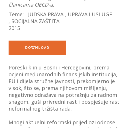
članicama OECD-a.
VIJESTI
Teme:
LJUDSKA PRAVA
,
UPRAVA I USLUGE
O NAMA
,
SOCIJALNA ZAŠTITA
2015
SEARCH
DOWNLOAD
Poreski klin u Bosni i Hercegovini, prema
ocjeni međunarodnih finansijskih institucija,
EU i dijela stručne javnosti, prekomjerno je
visok, što se, prema njihovom mišljenju,
negativno odražava na potražnju za radnom
snagom, guši privredni rast i pospješuje rast
neformalnog tržišta rada.
Mnogi aktuelni reformski prijedlozi odnose