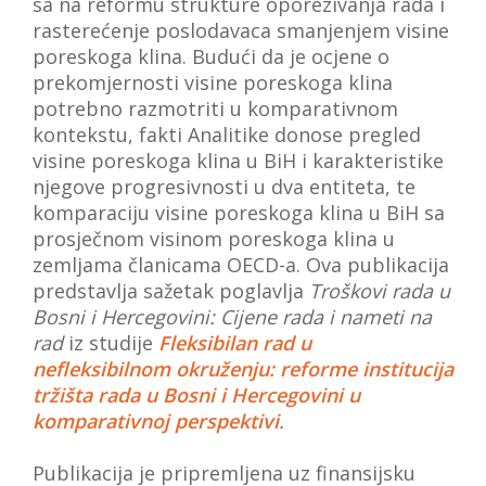
sa na reformu strukture oporezivanja rada i
rasterećenje poslodavaca smanjenjem visine
poreskoga klina. Budući da je ocjene o
prekomjernosti visine poreskoga klina
potrebno razmotriti u komparativnom
kontekstu, fakti Analitike donose pregled
visine poreskoga klina u BiH i karakteristike
njegove progresivnosti u dva entiteta, te
komparaciju visine poreskoga klina u BiH sa
prosječnom visinom poreskoga klina u
zemljama članicama OECD-a. Ova publikacija
predstavlja sažetak poglavlja
Troškovi rada u
Bosni i Hercegovini: Cijene rada i nameti na
rad
iz studije
Fleksibilan rad u
nefleksibilnom okruženju: reforme institucija
tržišta rada u Bosni i Hercegovini u
komparativnoj perspektivi
.
Publikacija je pripremljena uz finansijsku