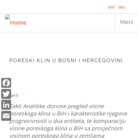
Skip
BHS
ENG
to
main
Meni
content
Main
NASLOVNICA
navigation
PORESKI KLIN U BOSNI I HERCEGOVINI
PUBLIKACIJE
PROGRAMI
Facebook
Twitter
PROJEKTI
Fakti
LinkedIn
DOGAĐAJI
Fakti Analitike donose pregled visine
Email
poreskoga klina u BiH i karakteristike njegove
EDUKACIJA
progresivnosti u dva entiteta, te komparaciju
visine poreskoga klina u BiH sa prosječnom
BLOG
visinom poreskoga klina u zemljama