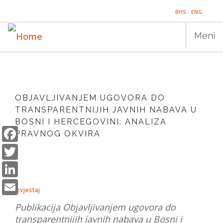
Skip
BHS
ENG
to
main
Meni
content
Main
NASLOVNICA
navigation
OBJAVLJIVANJEM UGOVORA DO
PUBLIKACIJE
TRANSPARENTNIJIH JAVNIH NABAVA U
BOSNI I HERCEGOVINI: ANALIZA
PROGRAMI
Facebook
PRAVNOG OKVIRA
Twitter
PROJEKTI
LinkedIn
DOGAĐAJI
Email
EDUKACIJA
Izvještaj
Publikacija Objavljivanjem ugovora do
BLOG
transparentnijih javnih nabava u Bosni i