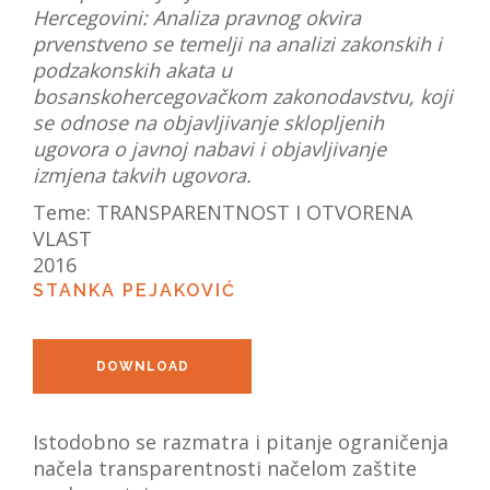
Hercegovini: Analiza pravnog okvira
VIJESTI
prvenstveno se temelji na analizi zakonskih i
podzakonskih akata u
O NAMA
bosanskohercegovačkom zakonodavstvu, koji
se odnose na objavljivanje sklopljenih
SEARCH
ugovora o javnoj nabavi i objavljivanje
izmjena takvih ugovora.
Teme:
TRANSPARENTNOST I OTVORENA
VLAST
2016
STANKA PEJAKOVIĆ
DOWNLOAD
Istodobno se razmatra i pitanje ograničenja
načela transparentnosti načelom zaštite