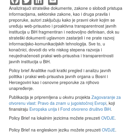
Analizirajući strateške dokumente, zakone o slobodi pristupa
informacijama, sektorske zakone, kao i druga pravila i
preporuke, autori zaključuju kako je pravni okvir kojim se
uređuju web-prisustvo i proaktivna transparentnost javnih
institucija u BiH fragmentiran i nedovoljno definisan, dok su
strateški dokumenti uglavnom zastarjeli i ne prate razvoj
informacijsko-komunikacijskih tehnologija. Sve to, u
konačnici, dovodi do vrlo niskog stepena razvoja i
neujednačenosti praksi web-prisustva i transparentnosti
javnih institucija u BiH.
Policy brief Analitike nudi kratki pregled i analizu javnih
politika i praksi web-prisustva javnih organa u Bosni i
Hercegovini kao i osnovne preporuke za njihovo
unapređenje.
Publikacija je pripremljena u okviru projekta
Zagovaranje za
otvorenu vlast: Pravo da znam u jugoistočnoj Evropi
, koji
finansiraju
Evropska unija
i
Fond otvoreno društvo BiH
.
Policy Brief na lokalnim jezicima možete preuzeti
OVDJE
.
Policy Brief na engleskom jeziku možete preuzeti
OVDJE
.