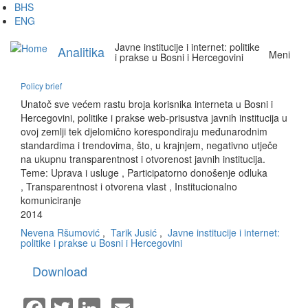
Skip
BHS
to
ENG
main
Javne institucije i internet: politike
content
Analitika
Meni
i prakse u Bosni i Hercegovini
Policy brief
Unatoč sve većem rastu broja korisnika interneta u Bosni i
Hercegovini, politike i prakse web-prisustva javnih institucija u
ovoj zemlji tek djelomično korespondiraju međunarodnim
standardima i trendovima, što, u krajnjem, negativno utječe
na ukupnu transparentnost i otvorenost javnih institucija.
Teme:
Uprava i usluge
,
Participatorno donošenje odluka
,
Transparentnost i otvorena vlast
,
Institucionalno
komuniciranje
2014
Nevena Ršumović
,
Tarik Jusić
,
Javne institucije i internet:
politike i prakse u Bosni i Hercegovini
Download
Facebook
Twitter
LinkedIn
Email