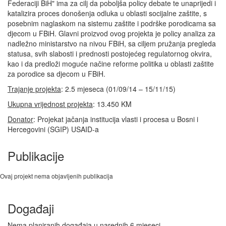
Federaciji BiH" ima za cilj da poboljša policy debate te unaprijedi i
katalizira proces donošenja odluka u oblasti socijalne zaštite, s
posebnim naglaskom na sistemu zaštite i podrške porodicama sa
djecom u FBiH. Glavni proizvod ovog projekta je policy analiza za
nadležno ministarstvo na nivou FBiH, sa ciljem pružanja pregleda
statusa, svih slabosti i prednosti postojećeg regulatornog okvira,
kao i da predloži moguće načine reforme politika u oblasti zaštite
za porodice sa djecom u FBiH.
Trajanje projekta
: 2.5 mjeseca (01/09/14 – 15/11/15)
Ukupna vrijednost projekta
: 13.450 KM
Donator
: Projekat jačanja institucija vlasti i procesa u Bosni i
Hercegovini (SGIP) USAID-a
Publikacije
Ovaj projekt nema objavljenih publikacija
Događaji
Nema planiranih događaja u narednih 6 mjeseci.