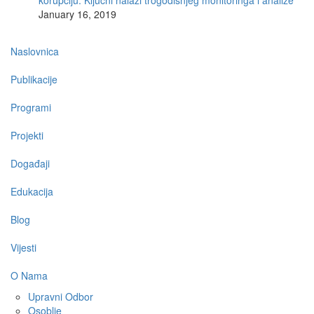
korupciju: Ključni nalazi trogodišnjeg monitoringa i analize
January 16, 2019
Main
Naslovnica
navigation
Publikacije
Programi
Projekti
Događaji
Edukacija
Blog
Vijesti
O Nama
Upravni Odbor
Osoblje