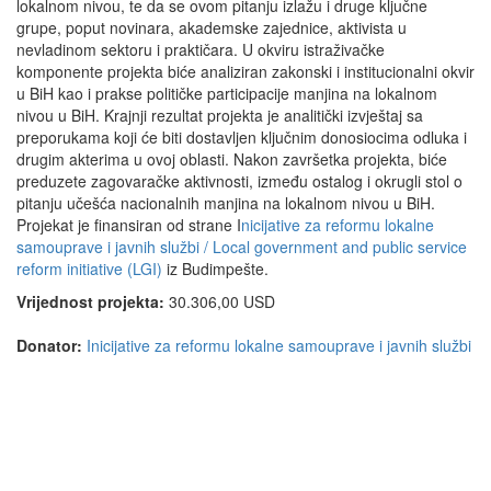
lokalnom nivou, te da se ovom pitanju izlažu i druge ključne
grupe, poput novinara, akademske zajednice, aktivista u
nevladinom sektoru i praktičara. U okviru istraživačke
komponente projekta biće analiziran zakonski i institucionalni okvir
u BiH kao i prakse političke participacije manjina na lokalnom
nivou u BiH. Krajnji rezultat projekta je analitički izvještaj sa
preporukama koji će biti dostavljen ključnim donosiocima odluka i
drugim akterima u ovoj oblasti. Nakon završetka projekta, biće
preduzete zagovaračke aktivnosti, između ostalog i okrugli stol o
pitanju učešća nacionalnih manjina na lokalnom nivou u BiH.
Projekat je finansiran od strane I
nicijative za reformu lokalne
samouprave i javnih službi / Local government and public service
reform initiative (LGI)
iz Budimpešte.
Vrijednost projekta:
30.306,00 USD
Donator:
Inicijative za reformu lokalne samouprave i javnih službi