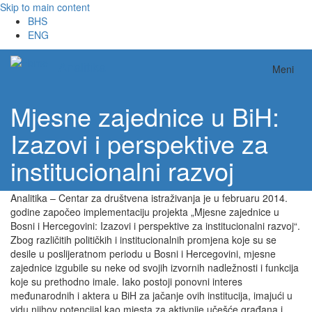
Skip to main content
BHS
ENG
Analitika
Meni
Mjesne zajednice u BiH:
Izazovi i perspektive za
institucionalni razvoj
Analitika – Centar za društvena istraživanja je u februaru 2014.
godine započeo implementaciju projekta „Mjesne zajednice u
Bosni i Hercegovini: Izazovi i perspektive za institucionalni razvoj“.
Zbog različitih političkih i institucionalnih promjena koje su se
desile u poslijeratnom periodu u Bosni i Hercegovini, mjesne
zajednice izgubile su neke od svojih izvornih nadležnosti i funkcija
koje su prethodno imale. Iako postoji ponovni interes
međunarodnih i aktera u BiH za jačanje ovih institucija, imajući u
vidu njihov potencijal kao mjesta za aktivnije učešće građana i