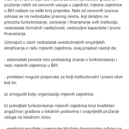
pružanje nekih od osnovnih usluga u zajednici, mjesne zajednice
u BiH nailaze na veliki broj prepreka. Neki od osnovnih izazova
odnose se na nedostatke pravnog okvira, koji detaljno ne
precizira funkcionisanje, osnivanje i finansiranje ovih institucija,
nedostatak formalnih nadležnosti, nedovoljne kapacitete i izvore
finansiranja.
Uzimajući u obzir nedostatak sveobuhvatnih empirijskih
istraživanja o radu mjesnih zajednica, ovaj projekat nastoji da:
-
sistematski poveća nivo postojećeg znanja o funkcionisanju i
radu mjesnih zajednica u BiH;
-
predstavi moguće preporuke za bolji institucionalni i pravni okvir
koji će:
a)
omogućiti bolju organizaciju mjesnih zajednica
b)
poboljšati funkcionisanje mjesnih zajednica kroz kvalitetan
angažman građana u lokalnim poslovima i unaprijediti pružanje
usluga na lokalnom nivou
-
predstavi rezultate i preporuke ključnim donosiocima odluka na