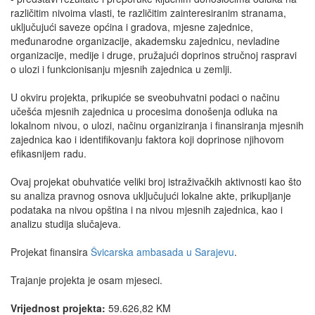
različitim nivoima vlasti, te različitim zainteresiranim stranama,
uključujući saveze općina i gradova, mjesne zajednice,
međunarodne organizacije, akademsku zajednicu, nevladine
organizacije, medije i druge, pružajući doprinos stručnoj raspravi
o ulozi i funkcionisanju mjesnih zajednica u zemlji.
U okviru projekta, prikupiće se sveobuhvatni podaci o načinu
učešća mjesnih zajednica u procesima donošenja odluka na
lokalnom nivou, o ulozi, načinu organiziranja i finansiranja mjesnih
zajednica kao i identifikovanju faktora koji doprinose njihovom
efikasnijem radu.
Ovaj projekat obuhvatiće veliki broj istraživačkih aktivnosti kao što
su analiza pravnog osnova uključujući lokalne akte, prikupljanje
podataka na nivou opština i na nivou mjesnih zajednica, kao i
analizu studija slučajeva.
Projekat finansira
Švicarska ambasada u Sarajevu
.
Trajanje projekta je osam mjeseci.
Vrijednost projekta:
59.626,82 KM