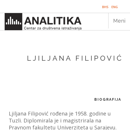
Skip
BHS
ENG
to
main
Meni
content
Main
NASLOVNICA
navigation
LJILJANA FILIPOVIĆ
PUBLIKACIJE
PROGRAMI
PROJEKTI
DOGAĐAJI
BIOGRAFIJA
EDUKACIJA
Ljiljana Filipović rođena je 1958. godine u
Tuzli. Diplomirala je i magistrirala na
BLOG
Pravnom fakultetu Univerziteta u Sarajevu.