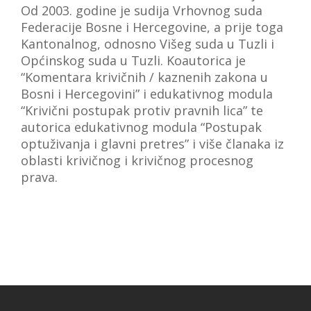
Od 2003. godine je sudija Vrhovnog suda
VIJESTI
Federacije Bosne i Hercegovine, a prije toga
Kantonalnog, odnosno Višeg suda u Tuzli i
O NAMA
Općinskog suda u Tuzli.
Koautorica je
“Komentara krivičnih / kaznenih zakona u
SEARCH
Bosni i Hercegovini” i edukativnog modula
“Krivični postupak protiv pravnih lica” te
autorica edukativnog modula “Postupak
optuživanja i glavni pretres” i više članaka iz
oblasti krivičnog i krivičnog procesnog
prava.