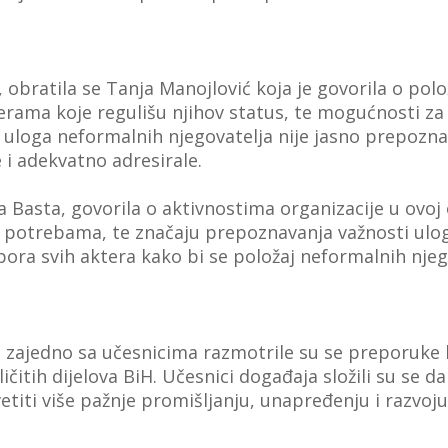
e, obratila se Tanja Manojlović koja je govorila o po
rama koje regulišu njihov status, te mogućnosti za
a uloga neformalnih njegovatelja nije jasno prepoznat
 i adekvatno adresirale.
a Basta, govorila o aktivnostima organizacije u ovoj
 potrebama, te značaju prepoznavanja važnosti ulog
ora svih aktera kako bi se položaj neformalnih njeg
 zajedno sa učesnicima razmotrile su se preporuke ko
čitih dijelova BiH. Učesnici događaja složili su se d
vetiti više pažnje promišljanju, unapređenju i razvo