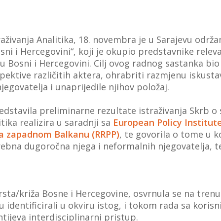
raživanja Analitika, 18. novembra je u Sarajevu održ
ni i Hercegovini“, koji je okupio predstavnike relevan
 Bosni i Hercegovini. Cilj ovog radnog sastanka bio 
ektive različitih aktera, ohrabriti razmjenu iskustav
jegovatelja i unaprijedile njihov položaj.
dstavila preliminarne rezultate istraživanja Skrb o
tika realizira u saradnji sa
European Policy Institut
na zapadnom Balkanu (RRPP)
, te govorila o tome u 
ebna dugoročna njega i neformalnih njegovatelja, te
krsta/križa Bosne i Hercegovine, osvrnula se na tre
dentificirali u okviru istog, i tokom rada sa korisni
htijeva interdisciplinarni pristup.