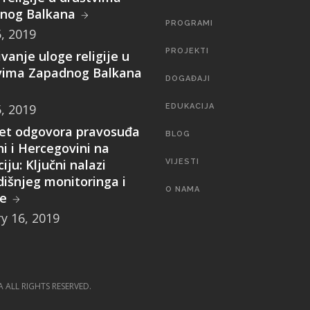
nog Balkana
PROGRAMI
5, 2019
PROJEKTI
ivanje uloge religije u
vima Zapadnog Balkana
DOGAĐAJI
5, 2019
EDUKACIJA
tet odgovora pravosuđa
BLOG
i i Hercegovini na
iju: Ključni nalazi
VIJESTI
dišnjeg monitoringa i
O NAMA
ze
y 16, 2019
SEARCH
A ALL RIGHTS RESERVED.