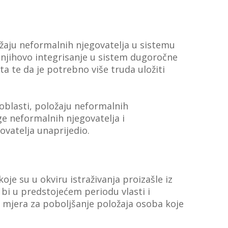
ložaju neformalnih njegovatelja u sistemu
 njihovo integrisanje u sistem dugoročne
a te da je potrebno više truda uložiti
 oblasti, položaju neformalnih
e neformalnih njegovatelja i
ovatelja unaprijedio.
je su u okviru istraživanja proizašle iz
a bi u predstojećem periodu vlasti i
ju mjera za poboljšanje položaja osoba koje