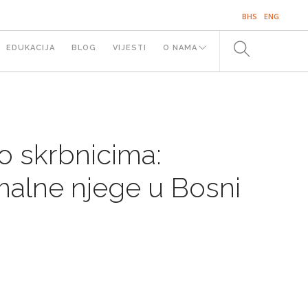
BHS
ENG
EDUKACIJA
BLOG
VIJESTI
O NAMA
SE
o skrbnicima:
rmalne njege u Bosni