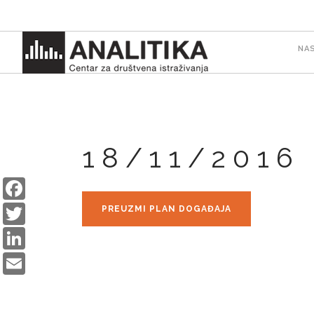
Skip
to
M
main
NA
content
n
18/11/2016
Facebook
Twitter
PREUZMI PLAN DOGAĐAJA
LinkedIn
Email