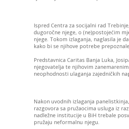
Ispred Centra za socijalni rad Trebinj
dugoročne njege, o (ne)postojećim mje
njege. Tokom izlaganja, naglasila je d
kako bi se njihove potrebe prepoznale
Predstavnica Caritas Banja Luka, Josip
njegovatelja te njihovim zanemarenim
neophodnosti ulaganja zajedničkih nap
Nakon uvodnih izlaganja panelistkinja,
razgovora sa pružaocima usluga iz razli
nadležne institucije u BiH trebale pos
pružaju neformalnu njegu.