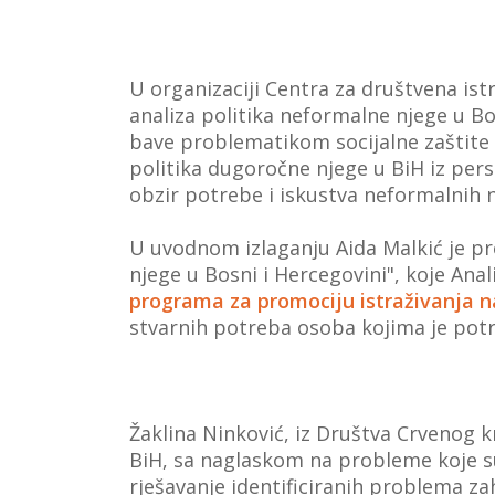
U organizaciji Centra za društvena ist
analiza politika neformalne njege u Bos
bave problematikom socijalne zaštite u
politika dugoročne njege u BiH iz persp
obzir potrebe i iskustva neformalnih n
U uvodnom izlaganju Aida Malkić je pre
njege u Bosni i Hercegovini", koje Anali
programa za promociju istraživanja 
stvarnih potreba osoba kojima je potr
Žaklina Ninković, iz Društva Crvenog 
BiH, sa naglaskom na probleme koje su i
rješavanje identificiranih problema za