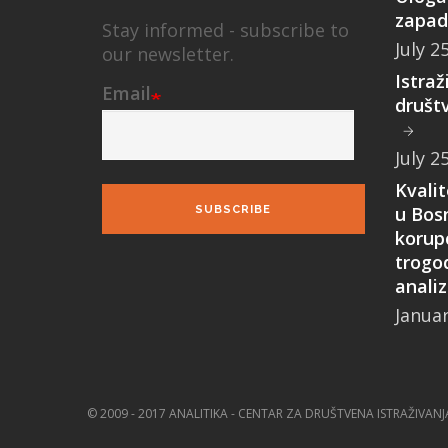
zapad
Stay informed - subscribe to
July 2
our newsletter.
Istraž
Email
društ
July 2
Kvali
u Bosn
SUBSCRIBE
korupc
trogo
anali
Januar
© 2009 - 2017 ANALITIKA - CENTAR ZA DRUŠTVENA ISTRAŽIVANJ