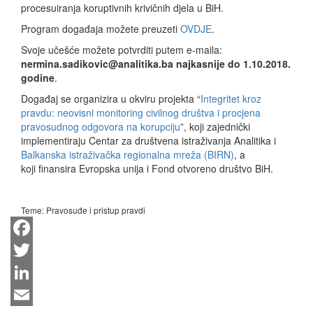
procesuiranja koruptivnih krivičnih djela u BiH.
Program događaja možete preuzeti
OVDJE
.
Svoje učešće možete potvrditi putem e-maila:
nermina.sadikovic@analitika.ba najkasnije do 1.10.2018.
godine
.
Događaj se organizira u okviru projekta “
Integritet kroz
pravdu: neovisni monitoring civilnog društva i procjena
pravosudnog odgovora na korupciju
”, koji zajednički
implementiraju Centar za društvena istraživanja Analitika i
Balkanska istraživačka regionalna mreža (BIRN)
, a
koji finansira Evropska unija i Fond otvoreno društvo BiH.
Teme:
Pravosuđe i pristup pravdi
Facebook
Twitter
LinkedIn