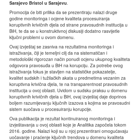
Sarajevo Bristol u Sarajevu
.
Promocija će biti prilika da se prezentiraju nalazi druge
godine monitoringa i ocjene kvaliteta procesuiranja
koruptivnih krivičnih djela od strane pravosudnih institucija u
BiH, te da se u konstruktivnoj diskusiji dodatno rasvijetle
ključni problemi u ovom domenu.
Ovaj izvještaj se zasniva na rezultatima monitoringa i
istraživanja, čiji je temeljni cilj da na sistematičan i
metodološki rigorozan način ponudi ocjenu ukupnog kvaliteta
odgovora pravosuđa u BiH na korupciju. Za potrebe ovog
istraživanja fokus je stavljen na statističke pokazatelje,
kvalitet sudskih i tužilačkih akata u predmetima vezanim za
koruptivna krivična djela, te na transparentnost pravosudnih
institucija u ovoj oblasti. Uvidom u sudsku praksu u domenu
koruptivnih krivičnih djela u BiH, ovaj izvještaj daje doprinos
boljem razumijevanju ključnih izazova s kojima se pravosudni
sistem suočava u procesuiranju korupcije.
Ova publikacija je rezultat kontinuiranog monitoringa i
izvještavanja u ovoj oblasti koje je Analitika započela tokom
2016. godine. Nalazi koji su u njoj prezentirani omogućavaju
uočavanje i praćenje ključnih trendova u domenu kvaliteta