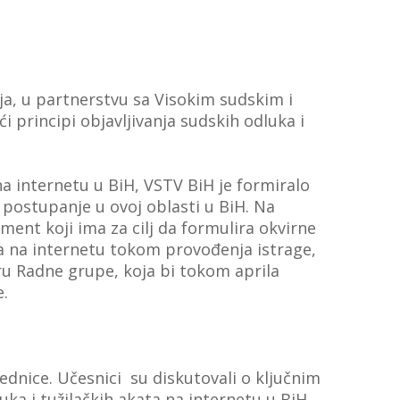
nja, u partnerstvu sa Visokim sudskim i
i principi objavljivanja sudskih odluka i
na internetu u BiH, VSTV BiH je formiralo
postupanje u ovoj oblasti u BiH. Na
ent koji ima za cilj da formulira okvirne
ija na internetu tokom provođenja istrage,
ru Radne grupe, koja bi tokom aprila
e.
ednice. Učesnici su diskutovali o ključnim
uka i tužilačkih akata na internetu u BiH,