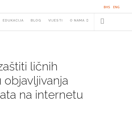
BHS
ENG
EDUKACIJA
BLOG
VIJESTI
O NAMA
SE
štiti ličnih
objavljivanja
kata na internetu