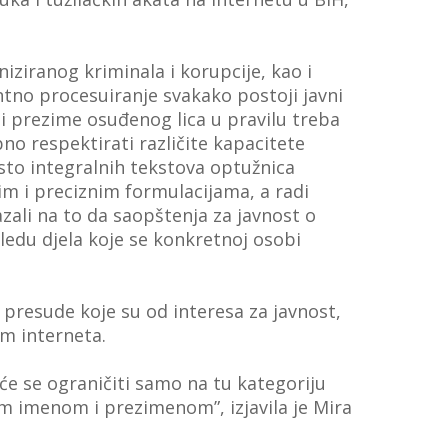
.
iziranog kriminala i korupcije, kao i
entno procesuiranje svakako postoji javni
e i prezime osuđenog lica u pravilu treba
o respektirati različite kapacitete
esto integralnih tekstova optužnica
nim i preciznim formulacijama, a radi
zali na to da saopštenja za javnost o
edu djela koje se konkretnoj osobi
 presude koje su od interesa za javnost,
m interneta.
će se ograničiti samo na tu kategoriju
im imenom i prezimenom”, izjavila je Mira