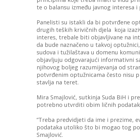
te o balansu između javnog interesa i
Panelisti su istakli da bi potvrđene o
drugih teških krivičnih djela koja izaz
interes, trebale biti objavljivane na i
da bude naznačeno u takvoj optužnici,
sudova i tužilaštava u domenu komunici
objavljuju odgovarajući informativni sa
njihovog boljeg razumijevanja od stran
potvrđenim optužnicama često nisu pre
stavlja na teret.
Mira Smajlović, sutkinja Suda BiH i pr
potrebno utvrditi obim ličnih podatak
“Treba predvidjeti da ime i prezime, e
podataka utoliko što bi mogao tog poč
Smajlović.