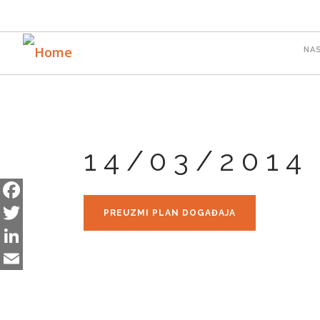
Skip
to
M
main
NA
content
n
14/03/2014
Facebook
PREUZMI PLAN DOGAĐAJA
Twitter
LinkedIn
Email