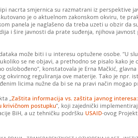
pi nacrta smjernica su razmatrani iz perspektive jav
diskutovano je o aktuelnom zakonskom okviru, te pr
om panela je naglašeno da treba uzeti u obzir da su
ja i šire javnosti da prate suđenja, njihova javno
odataka može biti i u interesu optužene osobe. “U sl
er ukoliko se ne objavi, a prethodno se pisalo kako 
o oslobođeno”, konstatovala je Erna Mačkić, glavna
nog okvirnog reguliranja ove materije. Tako je npr. i
enim licima nužne da bi se na pravi način mogao p
kta „
Zaštita informacija vs. zaštita javnog interes
 u krivičnom postupku
”, koji zajednički implementira
racije BiH, a uz tehničku podršku
USAID
-ovog Projekt