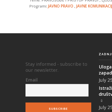
Teme:
PRAVOSUĐE I PRISTUP PRAVDI
,
LJUD
Programi:
JAVNO PRAVO
,
JAVNE KOMUNIKACI
ZADNJ
Stay informed - subscribe to
Uloga 
our newsletter.
zapad
Email
July 2
Istraž
društ
July 2
SUBSCRIBE