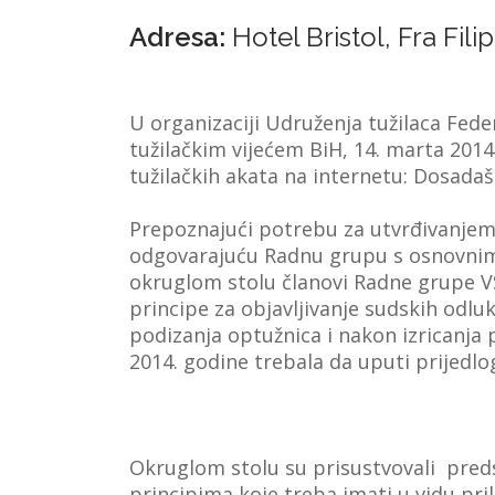
Adresa:
Hotel Bristol, Fra Fili
U organizaciji Udruženja tužilaca Feder
tužilačkim vijećem BiH, 14. marta 2014.
tužilačkih akata na internetu: Dosadaš
Prepoznajući potrebu za utvrđivanjem p
odgovarajuću Radnu grupu s osnovnim c
okruglom stolu članovi Radne grupe VS
principe za objavljivanje sudskih odlu
podizanja optužnica i nakon izricanja
2014. godine trebala da uputi prijedlo
Okruglom stolu su prisustvovali preds
principima koje treba imati u vidu pril