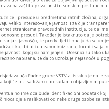
 prava na zaštitu privatnosti u sudskim postupcima
ptužnice i presude u predmetima ratnih zločina, organ
ivaju veliko interesovanje javnosti i za čije transpar
nternet stranicama pravosudnih institucija, te da im
 odnosno presudi. Također je istaknuto da je potrebn
ranja s javnošću, te predvidjeti i opciju da se umj
držaji, koji bi bili u neanonimiziranoj formi i sa jas
e javnosti kojoj su namijenjeni. Učesnici su tako uka
cizno napisana, te da to uzrokuje nejasnoće u pogl
edsjedavajuća Radne grupe VSTV-a, istakla je da je za
a koji će biti sadržan u presudama objavljenim pute
ventualno ime oca bude identifikacioni podatak koji 
inioca djela razlikovati od neke druge osobe sa ist