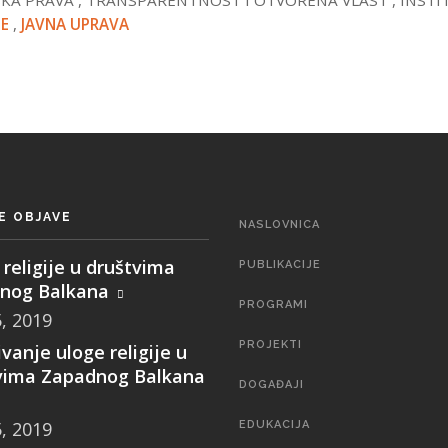
SKA PRAVA
,
TRANSPARENTNOST I OTVORENA VLAST
,
INSTI
JE
,
JAVNA UPRAVA
E OBJAVE
MAIN
NASLOVNICA
NAVIGATION
religije u društvima
PUBLIKACIJE
nog Balkana
PROGRAMI
5, 2019
PROJEKTI
ivanje uloge religije u
vima Zapadnog Balkana
DOGAĐAJI
5, 2019
EDUKACIJA