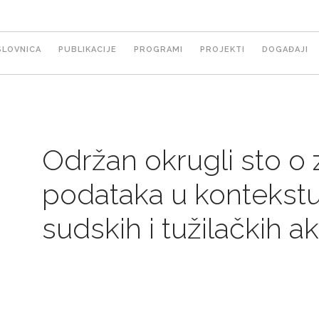
ain
SLOVNICA
PUBLIKACIJE
PROGRAMI
PROJEKTI
DOGAĐAJI
avigation
Održan okrugli sto o za
podataka u kontekstu 
sudskih i tužilačkih a