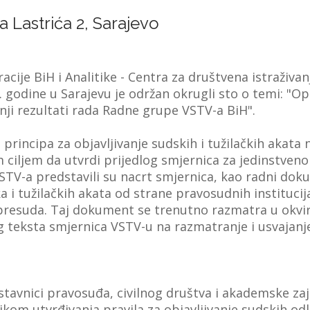
pa Lastrića 2, Sarajevo
acije BiH i Analitike - Centra za društvena istraživa
 godine u Sarajevu je održan okrugli sto o temi: "Opć
nji rezultati rada Radne grupe VSTV-a BiH".
rincipa za objavljivanje sudskih i tužilačkih akata 
iljem da utvrdi prijedlog smjernica za jedinstveno 
TV-a predstavili su nacrt smjernica, kao radni dokum
ka i tužilačkih akata od strane pravosudnih instituc
 presuda. Taj dokument se trenutno razmatra u okvi
g teksta smjernica VSTV-u na razmatranje i usvajanj
tavnici pravosuđa, civilnog društva i akademske zaj
ikom utvrđivanja pravila za objavljivanje sudskih odl