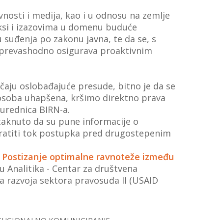
nosti i medija, kao i u odnosu na zemlje
aksi i izazovima u domenu buduće
 suđenja po zakonu javna, te da se, s
st prevashodno osigurava proaktivnim
učaju oslobađajuće presude, bitno je da se
je osoba uhapšena, kršimo direktno prava
 urednica BIRN-a.
staknuto da su pune informacije o
ratiti tok postupka pred drugostepenim
a: Postizanje optimalne ravnoteže između
ju Analitika - Centar za društvena
a razvoja sektora pravosuđa II (USAID