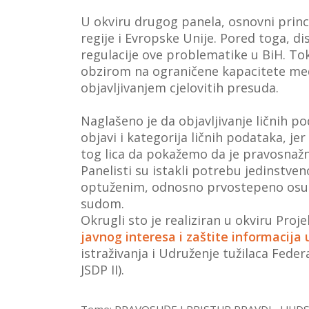
U okviru drugog panela, osnovni princi
regije i Evropske Unije. Pored toga, 
regulacije ove problematike u BiH. Tok
obzirom na ograničene kapacitete medi
objavljivanjem cjelovitih presuda.
Naglašeno je da objavljivanje ličnih p
objavi i kategorija ličnih podataka, j
tog lica da pokažemo da je pravosnažn
Panelisti su istakli potrebu jedinstve
optuženim, odnosno prvostepeno osuđ
sudom.
Okrugli sto je realiziran u okviru Proje
javnog interesa i zaštite informacija
istraživanja i Udruženje tužilaca Fede
JSDP II).